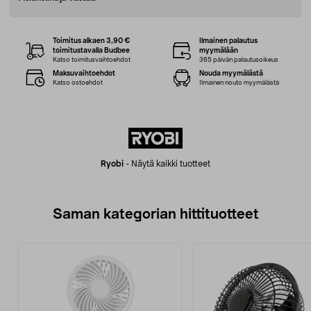
Toimitus alkaen 3,90 €
Ilmainen palautus
toimitustavalla Budbee
myymälään
Katso toimitusvaihtoehdot
365 päivän palautusoikeus
Maksuvaihtoehdot
Nouda myymälästä
Katso ostoehdot
Ilmainen nouto myymälästä
Ryobi
-
Näytä kaikki tuotteet
Saman kategorian hittituotteet