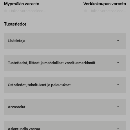
Myymälän varasto
Verkkokaupan varasto
Hakee varastosaldoa...
Hakee varastosaldoa...
Tuotetiedot
Lisätietoja
Tuotetiedot, liitteet ja mahdolliset varoitusmerkinnät
Ostotiedot, toimitukset ja palautukset
Arvostelut
Asiantuntija vastaa