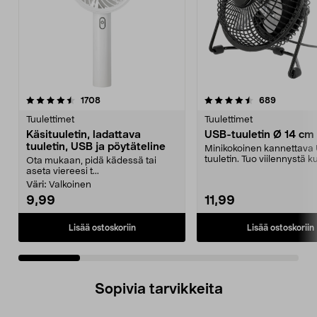
4.5 viidestä
arvostelut
5.0 viidestä
arvostelut
1708
689
tähdestä
t
Tuulettimet
Tuulettimet
Käsituuletin, ladattava
USB-tuuletin Ø 14 cm
tuuletin, USB ja pöytäteline
Minikokoinen kannettava
tuuletin. Tuo viilennystä 
Ota mukaan, pidä kädessä tai
kesäpäiviin. Virra...
aseta viereesi t...
Väri:
Valkoinen
9,99
11,99
Lisää ostoskoriin
Lisää ostoskoriin
Sopivia tarvikkeita