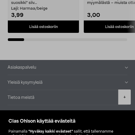
suosikki" siiv...
myymälästä – muista ott
patruuna mukaasi m...
Laji:
Harmaa/beige
3,99
3,00
Lisää ostoskoriin
Lisää ostoskoriin
Alatunniste
Asiakaspalvelu
Yleisiä kysymyksiä
Product
+
Tietoa meistä
quantity
Ajankohtaista
Clas Ohlson käyttää evästeitä
Muut yrityksemme
Painamalla
”Hyväksy kaikki evästeet”
sallit, että tallennamme