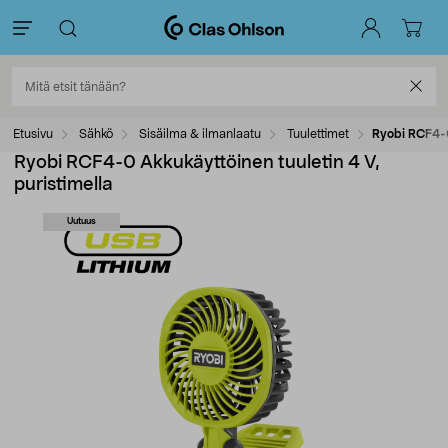
Etusivu
Sähkö
Sisäilma & ilmanlaatu
Tuulettimet
Ryobi RCF4-0
Ryobi RCF4-0 Akkukäyttöinen tuuletin 4 V,
puristimella
Uutuus