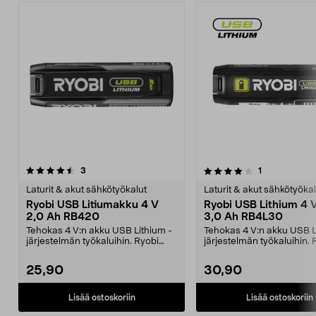
4.0viidestä
arvostelut
arvostelut
3
1
0.0 viidestä
tähdestä
t
Laturit & akut sähkötyökalut
Laturit & akut sähkötyökal
Ryobi USB Litiumakku 4 V
Ryobi USB Lithium 4 
2,0 Ah RB420
3,0 Ah RB4L30
Tehokas 4 V:n akku USB Lithium -
Tehokas 4 V:n akku USB L
järjestelmän työkaluihin. Ryobi
järjestelmän työkaluihin. 
RB420 – kompakti...
RB4L30 – tehokas...
25,90
30,90
Lisää ostoskoriin
Lisää ostoskoriin