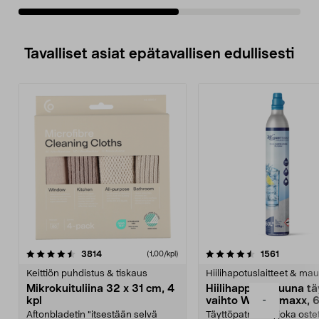
Tavalliset asiat epätavallisen edullisesti
4.5viidestä
arvostelut
4.5viidestä
arvostelu
3814
1561
(1,00/kpl)
tähdestä
t
Keittiön puhdistus & tiskaus
Hiilihapotuslaitteet & mau
Mikrokuituliina 32 x 31 cm, 4
Hiilihappopatruuna tä
-
kpl
vaihto Wassermaxx, 6
Aftonbladetin "itsestään selvä
Täyttöpatruuna, joka ost