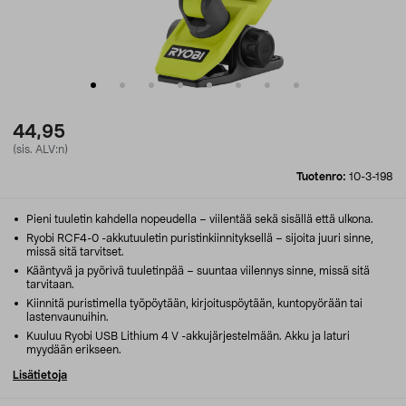
44,95
(sis. ALV:n)
Tuotenro:
10-3-198
Pieni tuuletin kahdella nopeudella – viilentää sekä sisällä että ulkona.
Ryobi RCF4-0 -akkutuuletin puristinkiinnityksellä – sijoita juuri sinne,
missä sitä tarvitset.
Kääntyvä ja pyörivä tuuletinpää – suuntaa viilennys sinne, missä sitä
tarvitaan.
Kiinnitä puristimella työpöytään, kirjoituspöytään, kuntopyörään tai
lastenvaunuihin.
Kuuluu Ryobi USB Lithium 4 V -akkujärjestelmään. Akku ja laturi
myydään erikseen.
Lisätietoja