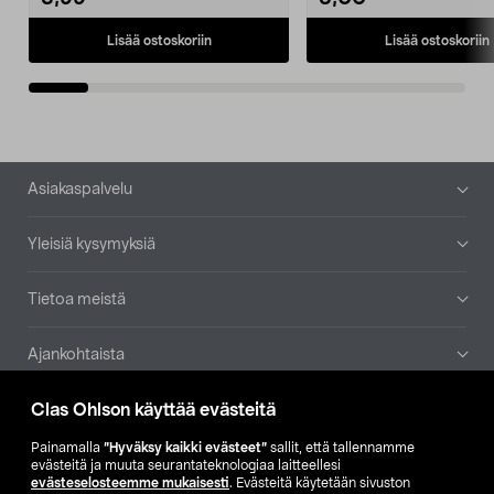
Lisää ostoskoriin
Lisää ostoskoriin
Alatunniste
Asiakaspalvelu
Yleisiä kysymyksiä
Tietoa meistä
Ajankohtaista
Clas Ohlson käyttää evästeitä
Muut yrityksemme
Painamalla
”Hyväksy kaikki evästeet”
sallit, että tallennamme
Etsi myymälä
evästeitä ja muuta seurantateknologiaa laitteellesi
evästeselosteemme mukaisesti
. Evästeitä käytetään sivuston