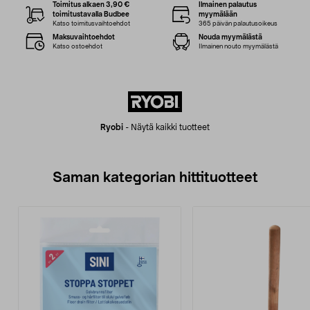
Toimitus alkaen 3,90 €
Ilmainen palautus
toimitustavalla Budbee
myymälään
Katso toimitusvaihtoehdot
365 päivän palautusoikeus
Maksuvaihtoehdot
Nouda myymälästä
Katso ostoehdot
Ilmainen nouto myymälästä
Ryobi
-
Näytä kaikki tuotteet
Saman kategorian hittituotteet