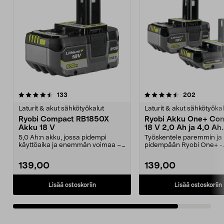
4.5viidestä
arvostelut
arvostelu
133
202
tähdestä
Laturit & akut sähkötyökalut
Laturit & akut sähkötyökal
Ryobi Compact RB1850X
Ryobi Akku One+ Co
Akku 18 V
18 V 2,0 Ah ja 4,0 Ah
RB18242X
5,0 Ah:n akku, jossa pidempi
Työskentele paremmin ja
käyttöaika ja enemmän voimaa –
pidempään Ryobi One+ -
IntelliCell-tekniikk...
työkaluillasi. Ryobi Comp
RB182...
139,00
139,00
Lisää ostoskoriin
Lisää ostoskoriin