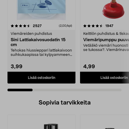
4.5 viidestä
arvostelut
4.0 viidestä
arvostelu
2527
1947
(2,00/kpl)
tähdestä
t
Viemäreiden puhdistus
Keittiön puhdistus & tiska
Sini Lattiakaivosuodatin 15
Viemäripumppu puuva
cm
Vetääkö viemäri huonosti 
se tukossa?. Viemärinava
Tehokas hiussieppari lattiakaivoon
poistat tukkeum...
suihkukaapissa tai kylpyammeen
alla. Sini-lat...
3,99
4,99
Lisää ostoskoriin
Lisää ostoskoriin
Sopivia tarvikkeita