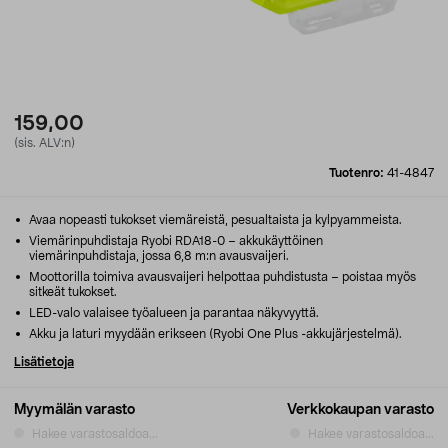
159,00
(sis. ALV:n)
Tuotenro:
41-4847
Avaa nopeasti tukokset viemäreistä, pesualtaista ja kylpyammeista.
Viemärinpuhdistaja Ryobi RDA18-0 – akkukäyttöinen
viemärinpuhdistaja, jossa 6,8 m:n avausvaijeri.
Moottorilla toimiva avausvaijeri helpottaa puhdistusta – poistaa myös
sitkeät tukokset.
LED-valo valaisee työalueen ja parantaa näkyvyyttä.
Akku ja laturi myydään erikseen (Ryobi One Plus -akkujärjestelmä).
Lisätietoja
Myymälän varasto
Verkkokaupan varasto
Hakee varastosaldoa...
Hakee varastosaldoa...