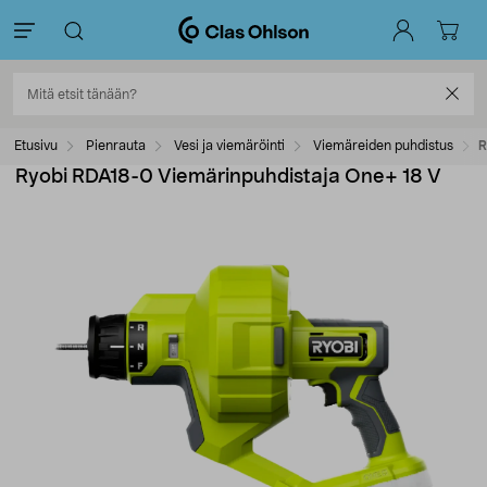
Etusivu
Pienrauta
Vesi ja viemäröinti
Viemäreiden puhdistus
R
Ryobi RDA18-0 Viemärinpuhdistaja One+ 18 V