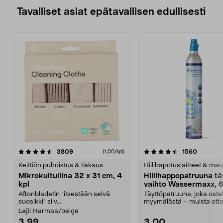
Tavalliset asiat epätavallisen edullisesti
4.5viidestä
arvostelut
4.5viidestä
arvostel
3809
1560
(1,00/kpl)
tähdestä
t
Keittiön puhdistus & tiskaus
Hiilihapotuslaitteet & mau
Mikrokuituliina 32 x 31 cm, 4
Hiilihappopatruuna tä
kpl
vaihto Wassermaxx, 6
Aftonbladetin "itsestään selvä
Täyttöpatruuna, joka ost
suosikki" siiv...
myymälästä – muista ott
patruuna mukaasi m...
Laji:
Harmaa/beige
3,99
3,00