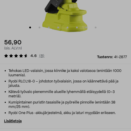
56,90
(sis. ALV:n)
4.6
(
8
)
Tuotenro:
41-2877
Tehokas LED-valaisin, jossa kiinnike ja kaksi valotasoa (enintään 1000
luumenia).
Ryobi RLCL18-0 – johdoton työvalaisin, jossa on käännettävä pää ja
jalusta.
Kätevä työvalo pienemmille alueille lyhemmällä etäisyydellä (0–3
metriä).
Kumipintainen puristin tasaisille ja pyöreille pinnoille (enintään 38
mm/25 mm).
Ryobi One Plus -akkujärjestelmä, akku ja laturi myydään erikseen.
Lisätietoja