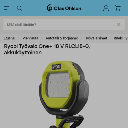
Etusivu
Pienrauta
Autotalli & korjaamo
Työvalaisimet
Ryobi Ty
Ryobi Työvalo One+ 18 V RLCL18-0,
akkukäyttöinen