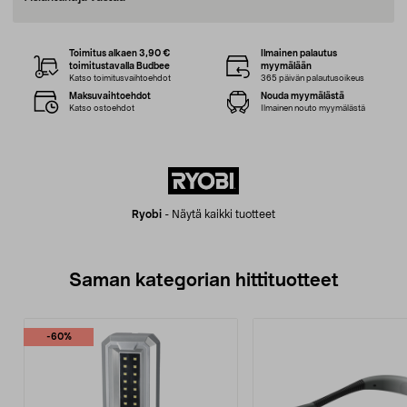
Toimitus alkaen 3,90 €
Ilmainen palautus
toimitustavalla Budbee
myymälään
Katso toimitusvaihtoehdot
365 päivän palautusoikeus
Maksuvaihtoehdot
Nouda myymälästä
Katso ostoehdot
Ilmainen nouto myymälästä
Ryobi
-
Näytä kaikki tuotteet
Saman kategorian hittituotteet
-60%