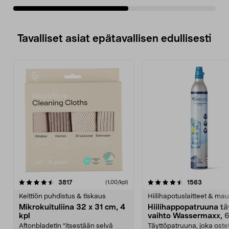
Tavalliset asiat epätavallisen edullisesti
4.5viidestä
arvostelut
4.5viidestä
arvostelu
3817
1563
(1,00/kpl)
tähdestä
t
Keittiön puhdistus & tiskaus
Hiilihapotuslaitteet & mau
Mikrokuituliina 32 x 31 cm, 4
Hiilihappopatruuna tä
kpl
vaihto Wassermaxx, 6
Aftonbladetin "itsestään selvä
Täyttöpatruuna, joka ost