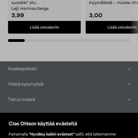
suosikki" siiv...
myymälästä – muista ott
patruuna mukaasi m...
Laji:
Harmaa/beige
3,99
3,00
Lisää ostoskoriin
Lisää ostoskoriin
Alatunniste
Asiakaspalvelu
Yleisiä kysymyksiä
Tietoa meistä
Ajankohtaista
Clas Ohlson käyttää evästeitä
Muut yrityksemme
Painamalla
”Hyväksy kaikki evästeet”
sallit, että tallennamme