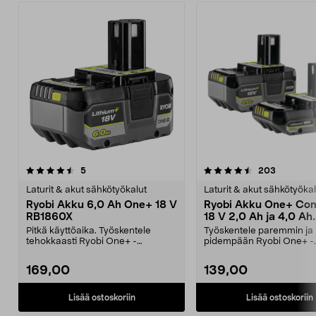
4.5viidestä
arvostelut
4.5viidestä
arvostelu
5
203
tähdestä
t
Laturit & akut sähkötyökalut
Laturit & akut sähkötyökal
Ryobi Akku 6,0 Ah One+ 18 V
Ryobi Akku One+ Co
RB1860X
18 V 2,0 Ah ja 4,0 Ah
RB18242X
Pitkä käyttöaika. Työskentele
Työskentele paremmin ja
tehokkaasti Ryobi One+ -
pidempään Ryobi One+ -
työkaluillasi. Ryobi RB186...
työkaluillasi. Ryobi Comp
RB182...
169,00
139,00
Lisää ostoskoriin
Lisää ostoskoriin