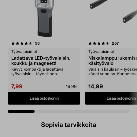
4.5 viidestä
arvostelut
5.0 viidestä
arvostelut
58
267
tähdestä
t
Työvalaisimet
Työvalaisimet
Ladattava LED-työvalaisin,
Niskalamppu lukemis
koukku ja magneetti
käsityövalo
Kevyt, kompakti ja ladattava
Valaisin kaulaan – työske
työvalaisin – täydellinen
kädet vapaina. Kannettav
tilapäiseen valaisuun. Ak...
akkukäyttöinen lukuval...
7,99
14,99
19,99
Lisää ostoskoriin
Lisää ostoskoriin
Sopivia tarvikkeita