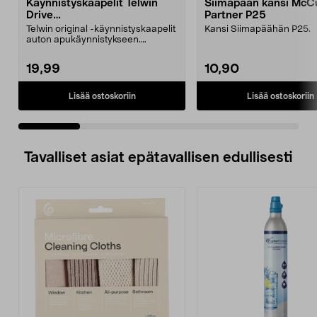
Käynnistyskaapelit Telwin
Siimapään kansi McCu
Drive
Partner P25
Mini/9000/13000/1250/150
Telwin original -käynnistyskaapelit
Kansi Siimapäähän P25.
0/1750, EC5
auton apukäynnistykseen.
Käynnistyskaapelit ...
19,99
10,90
Lisää ostoskoriin
Lisää ostoskoriin
Tavalliset asiat epätavallisen edullisesti