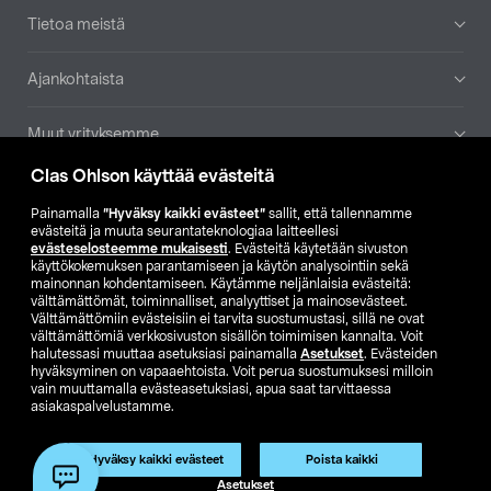
Tietoa meistä
Ajankohtaista
Muut yrityksemme
Clas Ohlson käyttää evästeitä
Etsi myymälä
Painamalla
”Hyväksy kaikki evästeet”
sallit, että tallennamme
evästeitä ja muuta seurantateknologiaa laitteellesi
SE
NO
FI
evästeselosteemme mukaisesti
. Evästeitä käytetään sivuston
käyttökokemuksen parantamiseen ja käytön analysointiin sekä
FI
SV
mainonnan kohdentamiseen. Käytämme neljänlaisia evästeitä:
välttämättömät, toiminnalliset, analyyttiset ja mainosevästeet.
Välttämättömiin evästeisiin ei tarvita suostumustasi, sillä ne ovat
välttämättömiä verkkosivuston sisällön toimimisen kannalta. Voit
halutessasi muuttaa asetuksiasi painamalla
Asetukset
. Evästeiden
hyväksyminen on vapaaehtoista. Voit perua suostumuksesi milloin
vain muuttamalla evästeasetuksiasi, apua saat tarvittaessa
asiakaspalvelustamme.
Club Clas
Ostoehdot
Tietosuojaseloste
Näytä hinnat ilman ALV:a
Tuote on poistunut
Hyväksy kaikki evästeet
Poista kaikki
Tuotenro:
51-877
Asetukset