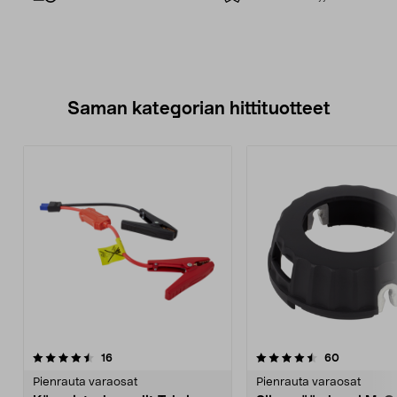
Saman kategorian hittituotteet
4.5 viidestä
arvostelut
5.0 viidestä
arvostelut
16
60
tähdestä
t
Pienrauta varaosat
Pienrauta varaosat