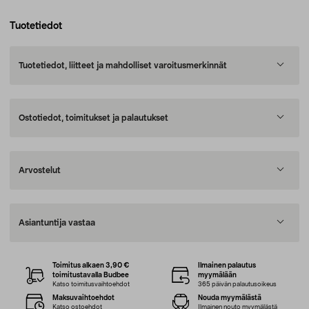
Tuotetiedot
Tuotetiedot, liitteet ja mahdolliset varoitusmerkinnät
Ostotiedot, toimitukset ja palautukset
Arvostelut
Asiantuntija vastaa
Toimitus alkaen 3,90 €
Ilmainen palautus
toimitustavalla Budbee
myymälään
Katso toimitusvaihtoehdot
365 päivän palautusoikeus
Maksuvaihtoehdot
Nouda myymälästä
Katso ostoehdot
Ilmainen nouto myymälästä