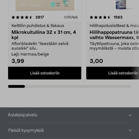
4.5viidestä
arvostelut
4.5viidestä
arvostelu
3817
1563
(1,00/kpl)
tähdestä
t
Keittiön puhdistus & tiskaus
Hiilihapotuslaitteet & mau
Mikrokuituliina 32 x 31 cm, 4
Hiilihappopatruuna tä
kpl
vaihto Wassermaxx, 6
Aftonbladetin "itsestään selvä
Täyttöpatruuna, joka ost
suosikki" siiv...
myymälästä – muista ott
patruuna mukaasi m...
Laji:
Harmaa/beige
3,99
3,00
Lisää ostoskoriin
Lisää ostoskoriin
Alatunniste
Asiakaspalvelu
Yleisiä kysymyksiä