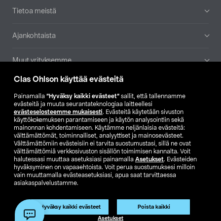
Tietoa meistä
Ajankohtaista
Muut yrityksemme
Clas Ohlson käyttää evästeitä
Etsi myymälä
Painamalla
”Hyväksy kaikki evästeet”
sallit, että tallennamme
evästeitä ja muuta seurantateknologiaa laitteellesi
SE
NO
FI
evästeselosteemme mukaisesti
. Evästeitä käytetään sivuston
käyttökokemuksen parantamiseen ja käytön analysointiin sekä
FI
SV
mainonnan kohdentamiseen. Käytämme neljänlaisia evästeitä:
välttämättömät, toiminnalliset, analyyttiset ja mainosevästeet.
Välttämättömiin evästeisiin ei tarvita suostumustasi, sillä ne ovat
välttämättömiä verkkosivuston sisällön toimimisen kannalta. Voit
halutessasi muuttaa asetuksiasi painamalla
Asetukset
. Evästeiden
hyväksyminen on vapaaehtoista. Voit perua suostumuksesi milloin
vain muuttamalla evästeasetuksiasi, apua saat tarvittaessa
asiakaspalvelustamme.
Club Clas
Ostoehdot
Tietosuojaseloste
Näytä hinnat ilman ALV:a
Tuote on poistunut
Hyväksy kaikki evästeet
Poista kaikki
Tuotenro:
34-5431
Asetukset