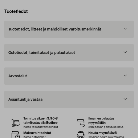
Tuotetiedot
Tuotetiedot, liitteet ja mahdolliset varoitusmerkinnät
Ostotiedot, toimitukset ja palautukset
Arvostelut
Asiantuntija vastaa
Toimitus alkaen 3,90 €
Ilmainen palautus
toimitustavalla Budbee
myymälään
Katso toimitusvaihtoehdot
365 päivän palautusoikeus
Maksuvaihtoehdot
Nouda myymälästä
Katso ostoehdot
Ilmainen nouto myymälästä