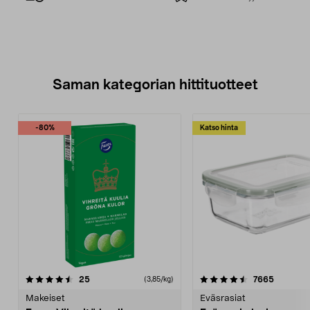
Saman kategorian hittituotteet
-80%
Katso hinta
4.5 viidestä
arvostelut
4.5 viidestä
arvostel
25
7665
(3,85/kg)
tähdestä
t
Makeiset
Eväsrasiat