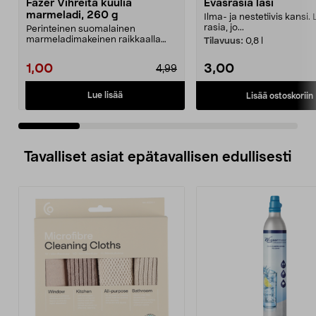
Fazer Vihreitä kuulia
Eväsrasia lasi
marmeladi, 260 g
Ilma- ja nestetiivis kansi.
rasia, jo...
Perinteinen suomalainen
marmeladimakeinen raikkaalla
Tilavuus:
0,8 l
päärynänmaulla. Fazer Vihre...
1,00
3,00
4,99
Lue lisää
Lisää ostoskoriin
Tavalliset asiat epätavallisen edullisesti