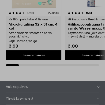
4.5viidestä
arvostelut
4.5viidestä
arvostelu
3810
1561
(1,00/kpl)
tähdestä
t
Keittiön puhdistus & tiskaus
Hiilihapotuslaitteet & mau
Mikrokuituliina 32 x 31 cm, 4
Hiilihappopatruuna tä
kpl
vaihto Wassermaxx, 6
Aftonbladetin "itsestään selvä
Täyttöpatruuna, joka ost
suosikki" siiv...
myymälästä – muista ott
patruuna mukaasi m...
Laji:
Harmaa/beige
3,99
3,00
Lisää ostoskoriin
Lisää ostoskoriin
Alatunniste
Asiakaspalvelu
Yleisiä kysymyksiä