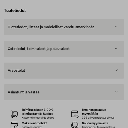
Tuotetiedot
Tuotetiedot, liitteet ja mahdolliset varoitusmerkinnät
Ostotiedot, toimitukset ja palautukset
Arvostelut
Asiantuntija vastaa
Toimitus alkaen 3,90 €
Ilmainen palautus
toimitustavalla Budbee
myymälään
Katso toimitusvaihtoehdot
365 päivän palautusoikeus
Maksuvaihtoehdot
Nouda myymälästä
Katso ostoehdot
Ilmainen nouto myymälästä