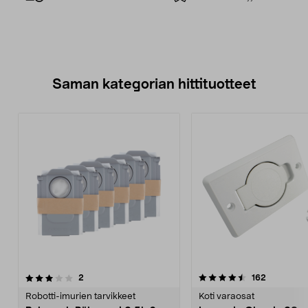
Saman kategorian hittituotteet
4.5 viidestä
arvostelut
3.5 viidestä
arvostelut
2
162
tähdestä
t
Robotti-imurien tarvikkeet
Koti varaosat