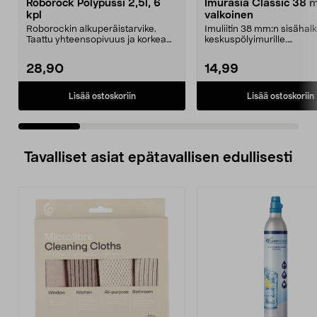
Roborock Pölypussi 2,5l, 6
Imurasia Classic 38 
kpl
valkoinen
Roborockin alkuperäistarvike.
Imuliitin 38 mm:n sisähalka
Taattu yhteensopivuus ja korkea
keskuspölyimurille.
laatu. 2,5 litran ...
Kontaktinastojen etäisyy...
28,90
14,99
Lisää ostoskoriin
Lisää ostoskoriin
Tavalliset asiat epätavallisen edullisesti