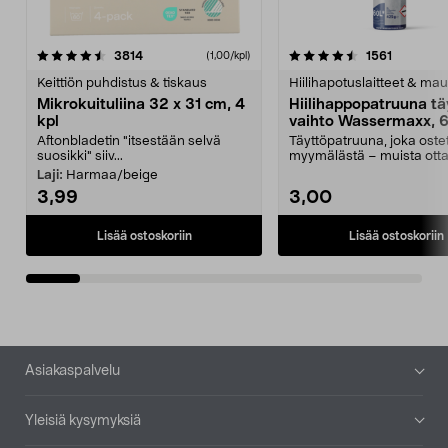
4.5viidestä
arvostelut
4.5viidestä
arvostelu
3814
1561
(1,00/kpl)
tähdestä
t
Keittiön puhdistus & tiskaus
Hiilihapotuslaitteet & mau
Mikrokuituliina 32 x 31 cm, 4
Hiilihappopatruuna tä
kpl
vaihto Wassermaxx, 6
Aftonbladetin "itsestään selvä
Täyttöpatruuna, joka ost
suosikki" siiv...
myymälästä – muista ott
patruuna mukaasi m...
Laji:
Harmaa/beige
3,99
3,00
Lisää ostoskoriin
Lisää ostoskoriin
Alatunniste
Asiakaspalvelu
Yleisiä kysymyksiä