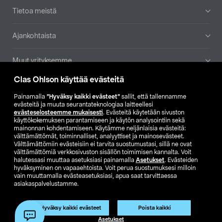
Tietoa meistä
Ajankohtaista
Muut yrityksemme
Clas Ohlson käyttää evästeitä
Etsi myymälä
Painamalla
”Hyväksy kaikki evästeet”
sallit, että tallennamme
evästeitä ja muuta seurantateknologiaa laitteellesi
SE
NO
FI
evästeselosteemme mukaisesti
. Evästeitä käytetään sivuston
käyttökokemuksen parantamiseen ja käytön analysointiin sekä
FI
SV
mainonnan kohdentamiseen. Käytämme neljänlaisia evästeitä:
välttämättömät, toiminnalliset, analyyttiset ja mainosevästeet.
Välttämättömiin evästeisiin ei tarvita suostumustasi, sillä ne ovat
välttämättömiä verkkosivuston sisällön toimimisen kannalta. Voit
halutessasi muuttaa asetuksiasi painamalla
Asetukset
. Evästeiden
hyväksyminen on vapaaehtoista. Voit perua suostumuksesi milloin
vain muuttamalla evästeasetuksiasi, apua saat tarvittaessa
asiakaspalvelustamme.
Club Clas
Ostoehdot
Tietosuojaseloste
Näytä hinnat ilman ALV:a
Tuote on poistunut
Hyväksy kaikki evästeet
Poista kaikki
Tuotenro:
59-1128-35
Asetukset