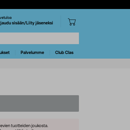
vetuloa
rjaudu sisään/Liity jäseneksi
ukset
Palvelumme
Club Clas
levien tuotteiden joukosta.