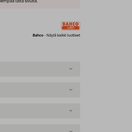
empaa tältä sivulta.
Bahco
-
Näytä kaikki tuotteet