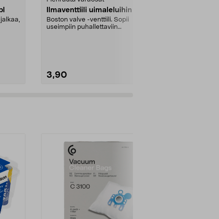
pl
Ilmaventtiili uimaleluihin
Virrankatka
jalkaa,
Boston valve -venttiili. Sopii
Asennusmitta
useimpiin puhallettaviin
..
vesileluihin.
3,90
22,95