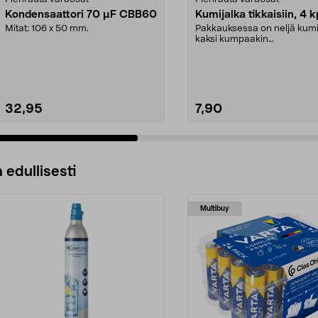
Kondensaattori 70 µF CBB60
Kumijalka tikkaisiin, 4 k
Mitat: 106 x 50 mm.
Pakkauksessa on neljä kumi
kaksi kumpaakin
kokoa.Sisämitat:Iso jalka: 21 .
32,95
7,90
 edullisesti
Multibuy