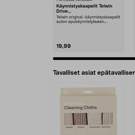
Käynnistyskaapelit Telwin
Drive
Mini/9000/13000/1250/150
Telwin original -käynnistyskaapelit
0/1750, EC5
auton apukäynnistykseen.
Käynnistyskaapelit ...
19,99
Tavalliset asiat epätavallisen