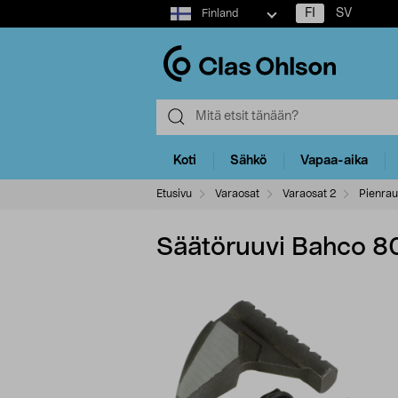
Select
FI
SV
Finland
market
Koti
Sähkö
Vapaa-aika
Etusivu
Varaosat
Varaosat 2
Pienrau
Säätöruuvi Bahco 