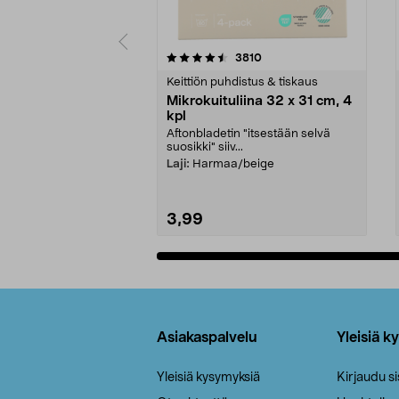
5viidestä
4.5viidestä
arvostelut
3810
tähdestä
tähdestä
Keittiön puhdistus & tiskaus
Mikrokuituliina 32 x 31 cm, 4
kpl
Aftonbladetin "itsestään selvä
suosikki" siiv...
Laji:
Harmaa/beige
3,99
Lisää ostoskoriin
Alatunniste
Asiakaspalvelu
Yleisiä k
Yleisiä kysymyksiä
Kirjaudu s