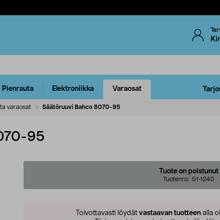
Ter
Ki
Pienrauta
Elektroniikka
Varaosat
Tarjo
ta varaosat
Säätöruuvi Bahco 8070-95
8070-95
Tuote on poistunut
Tuotenro:
51-1240
Toivottavasti löydät
vastaavan tuotteen
alla o