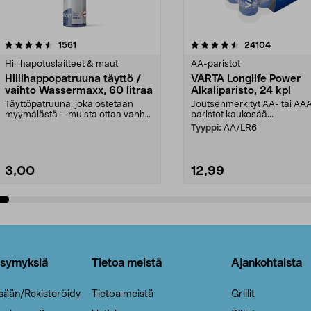
4.5viidestä
arvostelut
4.5viidestä
arvostelut
1561
24104
tähdestä
Hiilihapotuslaitteet & maut
AA-paristot
Hiilihappopatruuna täyttö /
VARTA Longlife Power
vaihto Wassermaxx, 60 litraa
Alkaliparisto, 24 kpl
Täyttöpatruuna, joka ostetaan
Joutsenmerkityt AA- tai AA
myymälästä – muista ottaa vanha
paristot kaukosää...
patruuna mukaasi m...
Tyyppi:
AA/LR6
3,00
12,99
Lisää ostoskoriin
Lisää ostoskoriin
ysymyksiä
Tietoa meistä
Ajankohtaista
isään/Rekisteröidy
Tietoa meistä
Grillit