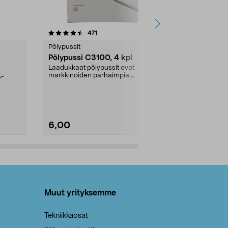
4.5viidestä
arvostelut
4.5
471
6
tähdestä
tähdestä
Pölypussit
Kierrätys & ro
Pölypussi C3100, 4 kpl
Roskapussi,
kahvat, 30 l
Laadukkaat pölypussit ovat
markkinoiden parhaimpia.
A-
Testivoittaja 
Kestävä, jopa 50 % suurempi ...
roskapussi u
Roskapussi, jo
6,00
2,00
Lisää ostoskoriin
Lisää
Muut yrityksemme
Tekniikkaosat