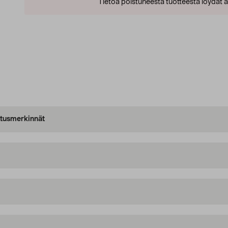
Tietoa poistuneesta tuotteesta löydät al
oitusmerkinnät