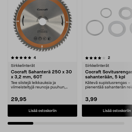
4.0 viidestä
arvostelut
4.0 viidestä
arvostelut
4
2
tähdestä
t
Sirkkelinterät
Sirkkelinterät
Cocraft Sahanterä 250 x 30
Cocraft Sovitusrenga
x 3,2 mm, 60T
sahanterään, 5 kpl
Tee siistejä leikkauksia ja
Kätevä supistusrengas –
viimeisteltyjä reunoja puuhun,
pienentää sahanterän re
laminaattiin ja MDF-l...
halkaisijaa. Cocraft-sovitu
29,95
3,99
Lisää ostoskoriin
Lisää ostoskoriin