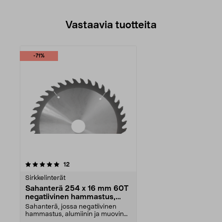
Vastaavia tuotteita
-71%
arvostelut
12
Sirkkelinterät
Sahanterä 254 x 16 mm 60T
negatiivinen hammastus,
Cocraft
Sahanterä, jossa negatiivinen
hammastus, alumiinin ja muovin
sahaamiseen. Terä s...