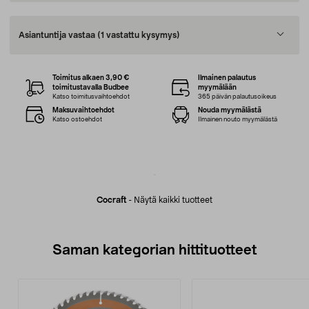
Asiantuntija vastaa
(1 vastattu kysymys)
Toimitus alkaen 3,90 €
Ilmainen palautus
toimitustavalla Budbee
myymälään
Katso toimitusvaihtoehdot
365 päivän palautusoikeus
Maksuvaihtoehdot
Nouda myymälästä
Katso ostoehdot
Ilmainen nouto myymälästä
Cocraft
-
Näytä kaikki tuotteet
Saman kategorian hittituotteet