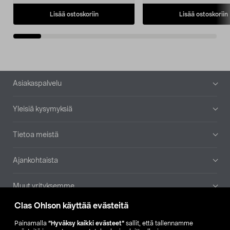
Lisää ostoskoriin
Lisää ostoskoriin
Alatunniste
Asiakaspalvelu
Yleisiä kysymyksiä
Tietoa meistä
Ajankohtaista
Muut yrityksemme
Clas Ohlson käyttää evästeitä
Etsi myymälä
Painamalla
”Hyväksy kaikki evästeet”
sallit, että tallennamme