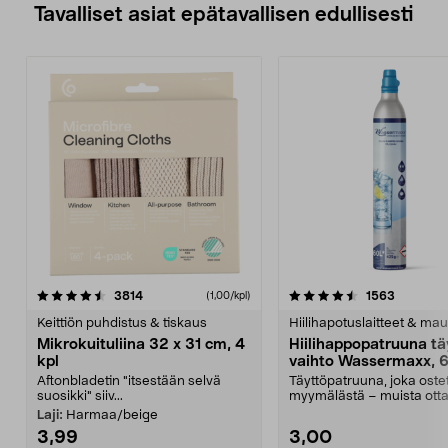
Tavalliset asiat epätavallisen edullisesti
4.5viidestä
arvostelut
4.5viidestä
arvostelu
3814
1563
(1,00/kpl)
tähdestä
t
Keittiön puhdistus & tiskaus
Hiilihapotuslaitteet & mau
Mikrokuituliina 32 x 31 cm, 4
Hiilihappopatruuna tä
kpl
vaihto Wassermaxx, 6
Aftonbladetin "itsestään selvä
Täyttöpatruuna, joka ost
suosikki" siiv...
myymälästä – muista ott
patruuna mukaasi m...
Laji:
Harmaa/beige
3,99
3,00