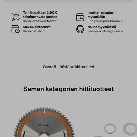
Toimitus alkaen 3,90 €
Ilmainen palautus
toimitustavalla Budbee
myymälään
Katso toimitusvaihtoehdot
365 päivän palautusoikeus
Maksuvaihtoehdot
Nouda myymälästä
Katso ostoehdot
Ilmainen nouto myymälästä
Cocraft
-
Näytä kaikki tuotteet
Saman kategorian hittituotteet