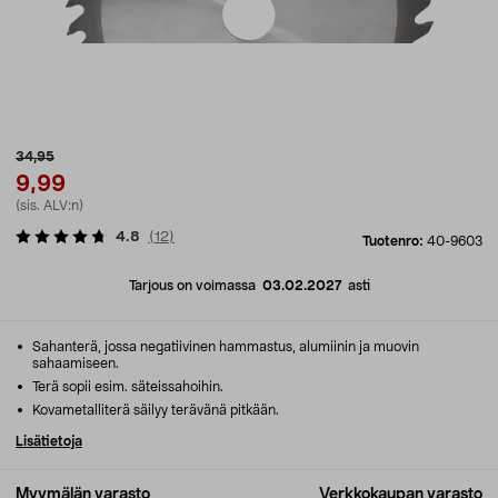
34,95
9,99
(sis. ALV:n)
4.8
(
12
)
Tuotenro:
40-9603
Tarjous on voimassa
03.02.2027
asti
Sahanterä, jossa negatiivinen hammastus, alumiinin ja muovin
sahaamiseen.
Terä sopii esim. säteissahoihin.
Kovametalliterä säilyy terävänä pitkään.
Lisätietoja
Myymälän varasto
Verkkokaupan varasto