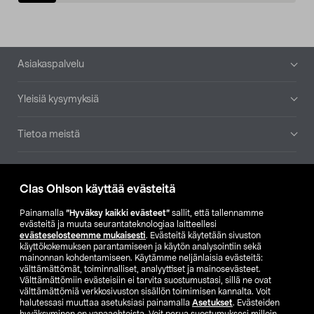
Alatunniste
Asiakaspalvelu
Yleisiä kysymyksiä
Tietoa meistä
Ajankohtaista
Clas Ohlson käyttää evästeitä
Muut yrityksemme
Painamalla
”Hyväksy kaikki evästeet”
sallit, että tallennamme
evästeitä ja muuta seurantateknologiaa laitteellesi
evästeselosteemme mukaisesti
. Evästeitä käytetään sivuston
Etsi myymälä
käyttökokemuksen parantamiseen ja käytön analysointiin sekä
mainonnan kohdentamiseen. Käytämme neljänlaisia evästeitä:
välttämättömät, toiminnalliset, analyyttiset ja mainosevästeet.
SE
NO
FI
Välttämättömiin evästeisiin ei tarvita suostumustasi, sillä ne ovat
välttämättömiä verkkosivuston sisällön toimimisen kannalta. Voit
FI
SV
halutessasi muuttaa asetuksiasi painamalla
Asetukset
. Evästeiden