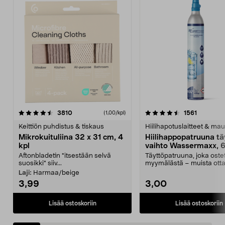
4.5viidestä
arvostelut
4.5viidestä
arvostelu
3810
1561
(1,00/kpl)
tähdestä
t
Keittiön puhdistus & tiskaus
Hiilihapotuslaitteet & mau
Mikrokuituliina 32 x 31 cm, 4
Hiilihappopatruuna tä
kpl
vaihto Wassermaxx, 6
Aftonbladetin "itsestään selvä
Täyttöpatruuna, joka ost
suosikki" siiv...
myymälästä – muista ott
patruuna mukaasi m...
Laji:
Harmaa/beige
3,99
3,00
Lisää ostoskoriin
Lisää ostoskoriin