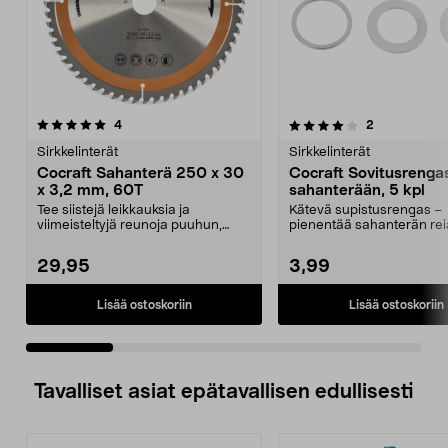
4.0 viidestä
arvostelut
4.0 viidestä
arvostelut
4
2
tähdestä
t
Sirkkelinterät
Sirkkelinterät
Cocraft Sahanterä 250 x 30
Cocraft Sovitusrenga
x 3,2 mm, 60T
sahanterään, 5 kpl
Tee siistejä leikkauksia ja
Kätevä supistusrengas –
viimeisteltyjä reunoja puuhun,
pienentää sahanterän re
laminaattiin ja MDF-l...
halkaisijaa. Cocraft-sovitu
29,95
3,99
Lisää ostoskoriin
Lisää ostoskoriin
Tavalliset asiat epätavallisen edullisesti