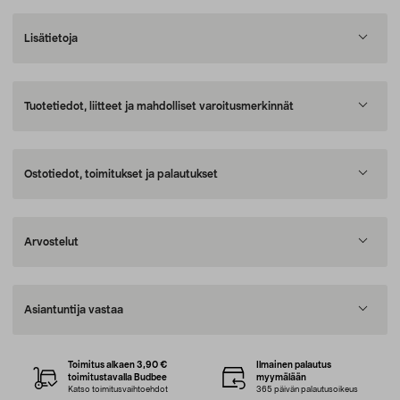
Lisätietoja
Tuotetiedot, liitteet ja mahdolliset varoitusmerkinnät
Ostotiedot, toimitukset ja palautukset
Arvostelut
Asiantuntija vastaa
Toimitus alkaen 3,90 €
Ilmainen palautus
toimitustavalla Budbee
myymälään
Katso toimitusvaihtoehdot
365 päivän palautusoikeus