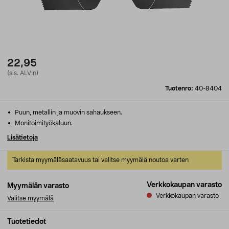
22,95
(sis. ALV:n)
Tuotenro:
40-8404
Puun, metallin ja muovin sahaukseen.
Monitoimityökaluun.
Lisätietoja
Tarkista myymäläsaatavuus tai valitse myymälä noutoa varten
Verkkokaupan varasto
Myymälän varasto
Verkkokaupan varasto
Valitse myymälä
Tuotetiedot