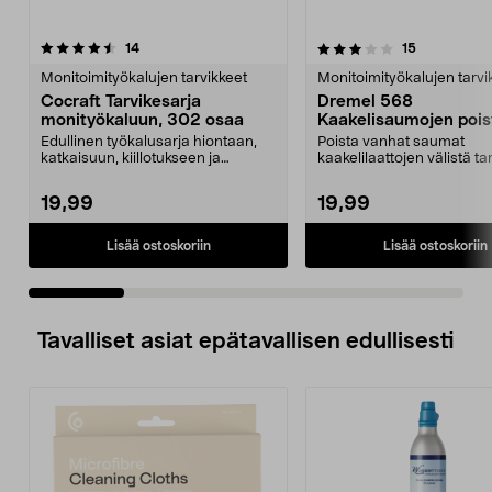
3.5 viidestä
arvostelut
4.0 viidestä
arvostelut
14
15
tähdestä
t
Monitoimityökalujen tarvikkeet
Monitoimityökalujen tarvi
Cocraft Tarvikesarja
Dremel 568
monityökaluun, 302 osaa
Kaakelisaumojen pois
2 osaa
Edullinen työkalusarja hiontaan,
Poista vanhat saumat
katkaisuun, kiillotukseen ja
kaakelilaattojen välistä tar
poraukseen. Cocraf...
hallitusti. Dremel 568...
19,99
19,99
Lisää ostoskoriin
Lisää ostoskoriin
Tavalliset asiat epätavallisen edullisesti