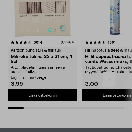
4.5viidestä
arvostelut
4.5viidestä
arvostelu
3814
1561
(1,00/kpl)
tähdestä
t
Keittiön puhdistus & tiskaus
Hiilihapotuslaitteet & mau
Mikrokuituliina 32 x 31 cm, 4
Hiilihappopatruuna tä
kpl
vaihto Wassermaxx, 6
Aftonbladetin "itsestään selvä
Täyttöpatruuna, joka ost
suosikki" siiv...
myymälästä – muista ott
patruuna mukaasi m...
Laji:
Harmaa/beige
-
3,99
3,00
Lisää ostoskoriin
Lisää ostoskoriin