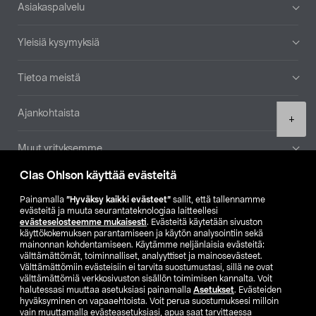
Alatunniste
Asiakaspalvelu
Yleisiä kysymyksiä
Tietoa meistä
Ajankohtaista
Product
+
quantity
Muut yrityksemme
Clas Ohlson käyttää evästeitä
Etsi myymälä
Painamalla
”Hyväksy kaikki evästeet”
sallit, että tallennamme
evästeitä ja muuta seurantateknologiaa laitteellesi
SE
NO
FI
evästeselosteemme mukaisesti
. Evästeitä käytetään sivuston
käyttökokemuksen parantamiseen ja käytön analysointiin sekä
FI
SV
mainonnan kohdentamiseen. Käytämme neljänlaisia evästeitä:
välttämättömät, toiminnalliset, analyyttiset ja mainosevästeet.
Välttämättömiin evästeisiin ei tarvita suostumustasi, sillä ne ovat
välttämättömiä verkkosivuston sisällön toimimisen kannalta. Voit
halutessasi muuttaa asetuksiasi painamalla
Asetukset
. Evästeiden
hyväksyminen on vapaaehtoista. Voit perua suostumuksesi milloin
vain muuttamalla evästeasetuksiasi, apua saat tarvittaessa