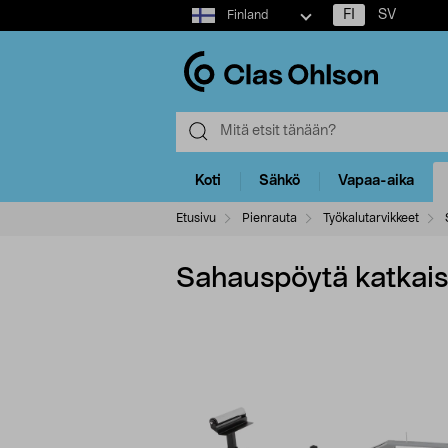
Select
FI
SV
Finland
market
Koti
Sähkö
Vapaa-aika
Etusivu
Pienrauta
Työkalutarvikkeet
Sahauspöytä katkaisu-