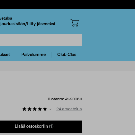
vetuloa
rjaudu sisään/Liity jäseneksi
ukset
Palvelumme
Club Clas
Tuotenro:
41-9006-1
24
arvostelua
Lisää ostoskoriin
(1)