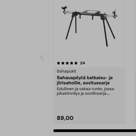
0 viidestä
arvostelut
24
0.0 viidestä
tähdestä
tähdestä
Sahapukit
Sahauspöytä katkaisu- ja
jiirisahoille, sovitussarja
Edullinen ja vakaa runko, jossa
pikakiinnitys ja sovitinsarja.
Kokoontaitettava ...
89,00