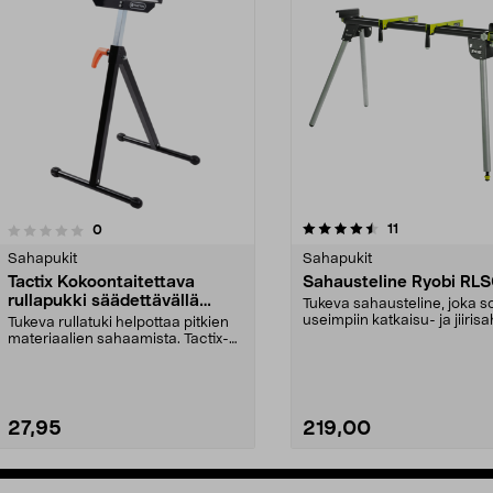
4.5 viidestä
4.5 viidestä
arvostelut
11
arvostelut
0
tähdestä
Sahapukit
Sahapukit
Tactix Kokoontaitettava
Sahausteline Ryobi RLS
rullapukki säädettävällä
Tukeva sahausteline, joka so
korkeudella
useimpiin katkaisu- ja jiirisa
Tukeva rullatuki helpottaa pitkien
Helppo ja ...
materiaalien sahaamista. Tactix-
rullаpukki sä...
27,95
219,00