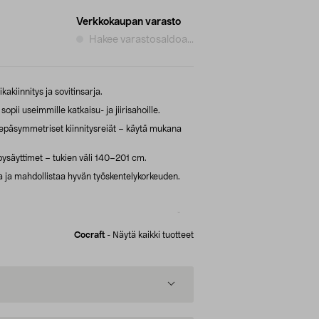
Verkkokaupan varasto
Hakee varastosaldoa...
kakiinnitys ja sovitinsarja.
pii useimmille katkaisu- ja jiirisahoille.
 epäsymmetriset kiinnitysreiät – käytä mukana
 pysäyttimet – tukien väli 140–201 cm.
 ja mahdollistaa hyvän työskentelykorkeuden.
Cocraft
-
Näytä kaikki tuotteet