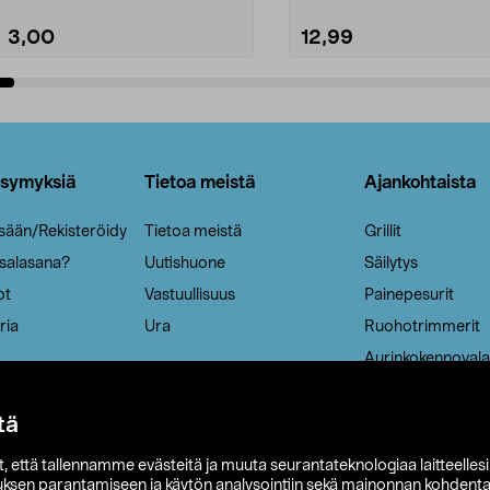
3,00
12,99
Lisää ostoskoriin
Lisää ostoskoriin
ysymyksiä
Tietoa meistä
Ajankohtaista
isään/Rekisteröidy
Tietoa meistä
Grillit
 salasana?
Uutishuone
Säilytys
ot
Vastuullisuus
Painepesurit
ria
Ura
Ruohotrimmerit
Aurinkokennovala
tä
it, että tallennamme evästeitä ja muuta seurantateknologiaa laitteelles
uksen parantamiseen ja käytön analysointiin sekä mainonnan kohdenta