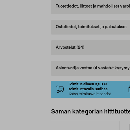
Tuotetiedot, liitteet ja mahdolliset var
Ostotiedot, toimitukset ja palautukset
Arvostelut
(24)
Asiantuntija vastaa
(4 vastatut kysymy
Toimitus alkaen 3,90 €
toimitustavalla Budbee
Katso toimitusvaihtoehdot
Saman kategorian hittituott