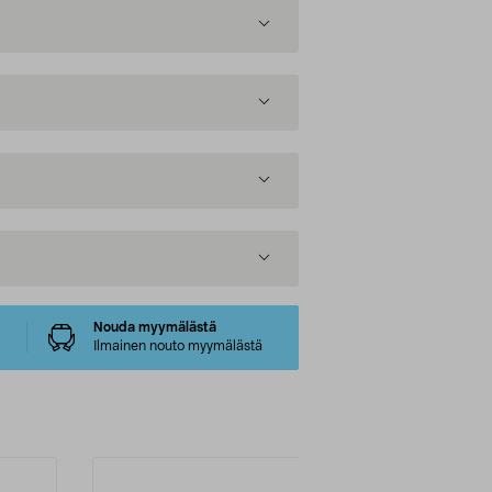
Nouda myymälästä
Ilmainen nouto myymälästä