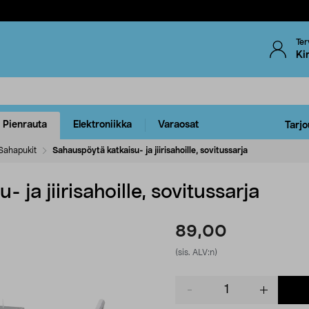
Ter
Ki
Pienrauta
Elektroniikka
Varaosat
Tarjo
Sahapukit
Sahauspöytä katkaisu- ja jiirisahoille, sovitussarja
 ja jiirisahoille, sovitussarja
89,00
(sis. ALV:n)
Product
quantity