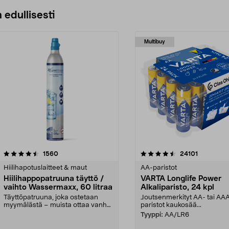
 edullisesti
Multibuy
4.5viidestä
arvostelut
4.5viidestä
arvostelut
1560
24101
tähdestä
Hiilihapotuslaitteet & maut
AA-paristot
Hiilihappopatruuna täyttö /
VARTA Longlife Power
vaihto Wassermaxx, 60 litraa
Alkaliparisto, 24 kpl
Täyttöpatruuna, joka ostetaan
Joutsenmerkityt AA- tai AA
myymälästä – muista ottaa vanha
paristot kaukosää...
patruuna mukaasi m...
Tyyppi:
AA/LR6