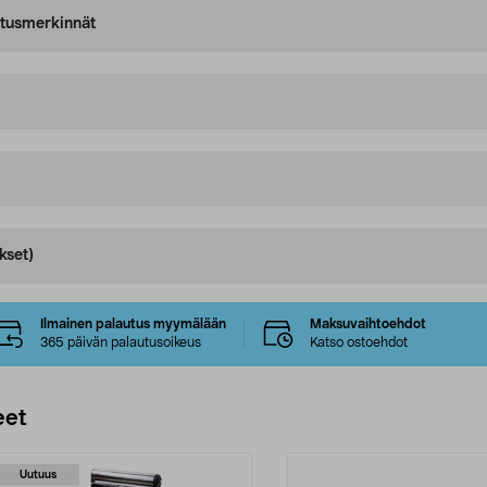
oitusmerkinnät
kset)
Ilmainen palautus myymälään
Maksuvaihtoehdot
365 päivän palautusoikeus
Katso ostoehdot
eet
Uutuus