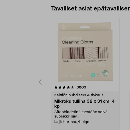
Tavalliset asiat epätavallisen
5viidestä
4.5viidestä
arvostelut
3809
tähdestä
tähdestä
Keittiön puhdistus & tiskaus
Mikrokuituliina 32 x 31 cm, 4
kpl
Aftonbladetin "itsestään selvä
suosikki" siiv...
Laji:
Harmaa/beige