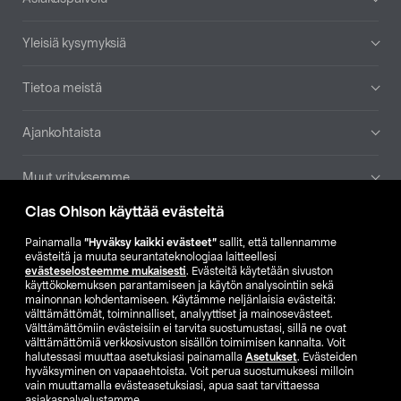
Yleisiä kysymyksiä
Tietoa meistä
Ajankohtaista
Muut yrityksemme
Clas Ohlson käyttää evästeitä
Etsi myymälä
Painamalla
”Hyväksy kaikki evästeet”
sallit, että tallennamme
evästeitä ja muuta seurantateknologiaa laitteellesi
SE
NO
FI
evästeselosteemme mukaisesti
. Evästeitä käytetään sivuston
käyttökokemuksen parantamiseen ja käytön analysointiin sekä
FI
SV
mainonnan kohdentamiseen. Käytämme neljänlaisia evästeitä:
välttämättömät, toiminnalliset, analyyttiset ja mainosevästeet.
Välttämättömiin evästeisiin ei tarvita suostumustasi, sillä ne ovat
välttämättömiä verkkosivuston sisällön toimimisen kannalta. Voit
halutessasi muuttaa asetuksiasi painamalla
Asetukset
. Evästeiden
hyväksyminen on vapaaehtoista. Voit perua suostumuksesi milloin
vain muuttamalla evästeasetuksiasi, apua saat tarvittaessa
asiakaspalvelustamme.