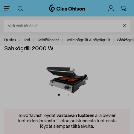
Etusivu
Koti
Keittiökoneet
Voileipägrillit & pöytägrillit
Sähkögri
Sähkögrilli 2000 W
Toivottavasti löydät
vastaavan tuotteen
alla olevien
tuotteiden joukosta.
Tietoa poistuneesta tuotteesta
löydät alempaa tältä sivulta.