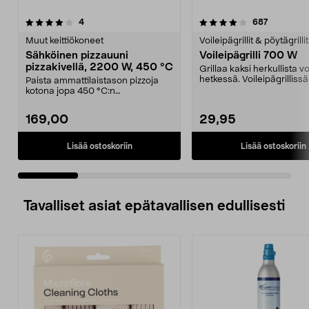
4.0 viidestä
arvostelut
4.5 viidestä
arvostelut
4
687
tähdestä
t
Muut keittiökoneet
Voileipägrillit & pöytägrillit
Sähköinen pizzauuni
Voileipägrilli 700 W
pizzakivellä, 2200 W, 450 °C
Grillaa kaksi herkullista v
hetkessä. Voileipägrilliss
Paista ammattilaistason pizzoja
keraaminen pi...
kotona jopa 450 °C:n
lämpötilassa. Sähköinen piz...
169,00
29,95
Lisää ostoskoriin
Lisää ostoskoriin
Tavalliset asiat epätavallisen edullisesti