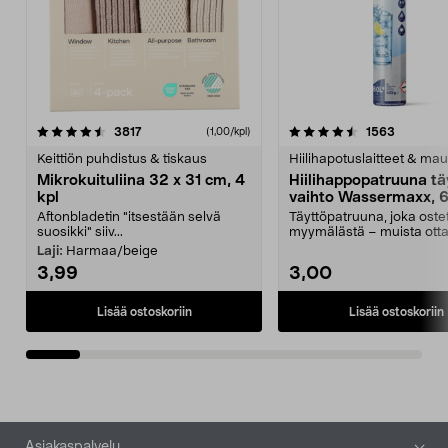
4.5viidestä
arvostelut
4.5viidestä
arvostelu
3817
1563
(1,00/kpl)
tähdestä
t
Keittiön puhdistus & tiskaus
Hiilihapotuslaitteet & mau
Mikrokuituliina 32 x 31 cm, 4
Hiilihappopatruuna tä
kpl
vaihto Wassermaxx, 6
Aftonbladetin "itsestään selvä
Täyttöpatruuna, joka ost
suosikki" siiv...
myymälästä – muista ott
patruuna mukaasi m...
Laji:
Harmaa/beige
3,99
3,00
Lisää ostoskoriin
Lisää ostoskoriin
Alatunniste
Asiakaspalvelu