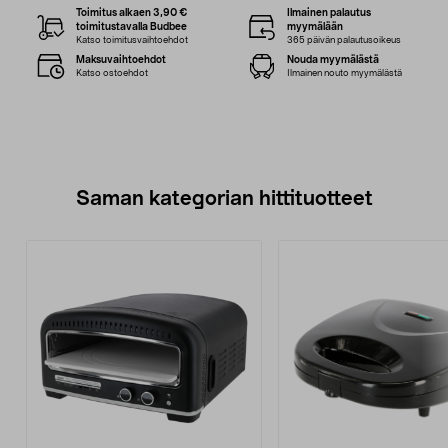
Toimitus alkaen 3,90 €
Ilmainen palautus
toimitustavalla Budbee
myymälään
Katso toimitusvaihtoehdot
365 päivän palautusoikeus
Maksuvaihtoehdot
Nouda myymälästä
Katso ostoehdot
Ilmainen nouto myymälästä
Saman kategorian hittituotteet