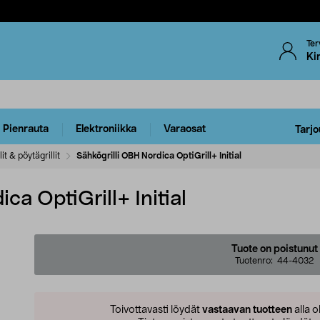
Ter
Ki
Pienrauta
Elektroniikka
Varaosat
Tarjo
lit & pöytägrillit
Sähkögrilli OBH Nordica OptiGrill+ Initial
ca OptiGrill+ Initial
Tuote on poistunut
Tuotenro:
44-4032
Toivottavasti löydät
vastaavan tuotteen
alla o