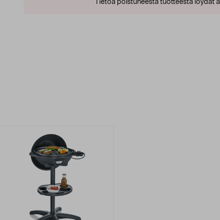
Tietoa poistuneesta tuotteesta löydät al