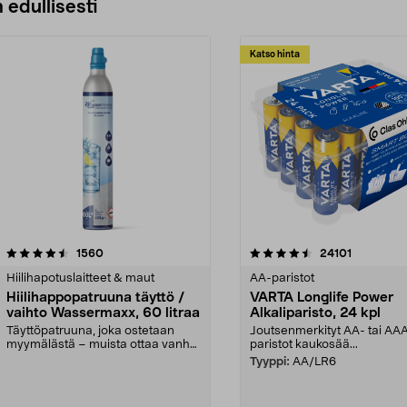
 edullisesti
Katso hinta
4.5viidestä
arvostelut
4.5viidestä
arvostelut
1560
24101
tähdestä
Hiilihapotuslaitteet & maut
AA-paristot
Hiilihappopatruuna täyttö /
VARTA Longlife Power
vaihto Wassermaxx, 60 litraa
Alkaliparisto, 24 kpl
Täyttöpatruuna, joka ostetaan
Joutsenmerkityt AA- tai AA
myymälästä – muista ottaa vanha
paristot kaukosää...
patruuna mukaasi m...
Tyyppi:
AA/LR6