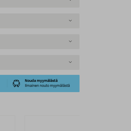
Nouda myymälästä
Ilmainen nouto myymälästä