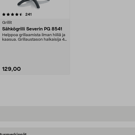
arvostelut
241
Grillit
Sähkögrilli Severin PG 8541
Helppoa grillaamista ilman hiiliä ja
kaasua. Grillaustason halkaisija 41
cm, tas...
129,00
Lisää ostoskoriin