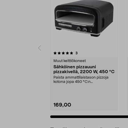
0 viidestä
4.5 viidestä
arvostelut
3
tähdestä
tähdestä
Muut keittiökoneet
Sähköinen pizzauuni
pizzakivellä, 2200 W, 450 °C
Paista ammattilaistason pizzoja
kotona jopa 450 °C:n
lämpötilassa. Sähköinen piz...
169,00