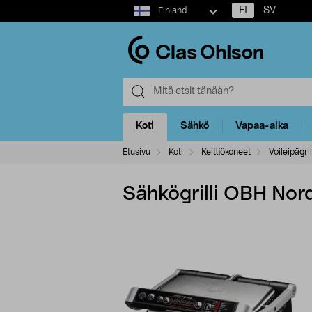
Select
FI
SV
Finland
market
Koti
Sähkö
Vapaa-aika
Etusivu
Koti
Keittiökoneet
Voileipägril
Sähkögrilli OBH Nordi