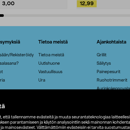
3,00
12,99
Lisää ostoskoriin
Lisää ostoskoriin
ysymyksiä
Tietoa meistä
Ajankohtaista
isään/Rekisteröidy
Tietoa meistä
Grillit
 salasana?
Uutishuone
Säilytys
ot
Vastuullisuus
Painepesurit
ria
Ura
Ruohotrimmerit
Aurinkokennovala
tä
it, että tallennamme evästeitä ja muuta seurantateknologiaa laitteelles
uksen parantamiseen ja käytön analysointiin sekä mainonnan kohdenta
t ja mainosevästeet. Välttämättömiin evästeisiin ei tarvita suostumustas