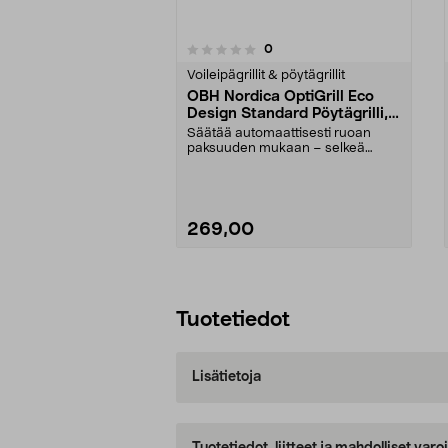
4.5viidestä
arvostelut
0
0 viidestä
tähdestä
tähdestä
Voileipägrillit & pöytägrillit
OBH Nordica OptiGrill Eco
Design Standard Pöytägrilli,
GO71ELN0
Säätää automaattisesti ruoan
paksuuden mukaan – selkeä
kypsyysasteen näyttö raa'...
269,00
Lisää ostoskoriin
Tuotetiedot
Lisätietoja