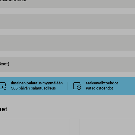
oitusmerkinnät
kset)
Ilmainen palautus myymälään
Maksuvaihtoehdot
365 päivän palautusoikeus
Katso ostoehdot
eet