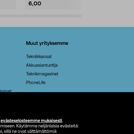
6,00
2,00
Lisää ostoskoriin
Lisää
Muut yrityksemme
Tekniikkaosat
Akkuasiantuntija
Teknikmagasinet
PhoneLife
isimet
i
evästeselosteemme mukaisesti
.
miseen. Käytämme neljänlaisia evästeitä:
i, sillä ne ovat välttämättömiä