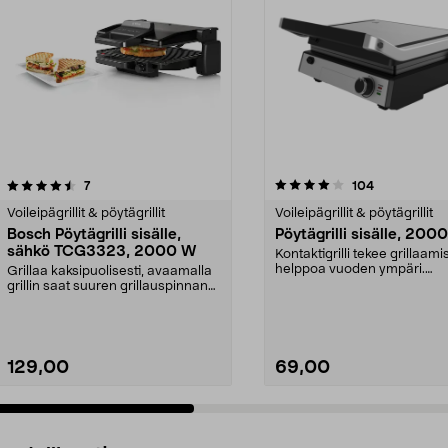
4.0 viidestä
arvostelut
4.0 viidestä
arvostelut
7
104
tähdestä
Voileipägrillit & pöytägrillit
Voileipägrillit & pöytägrillit
Bosch Pöytägrilli sisälle,
Pöytägrilli sisälle, 200
sähkö TCG3323, 2000 W
Kontaktigrilli tekee grillaam
helppoa vuoden ympäri.
Grillaa kaksipuolisesti, avaamalla
Kaksipuolinen grillau...
grillin saat suuren grillauspinnan
tai käytä ...
129,00
69,00