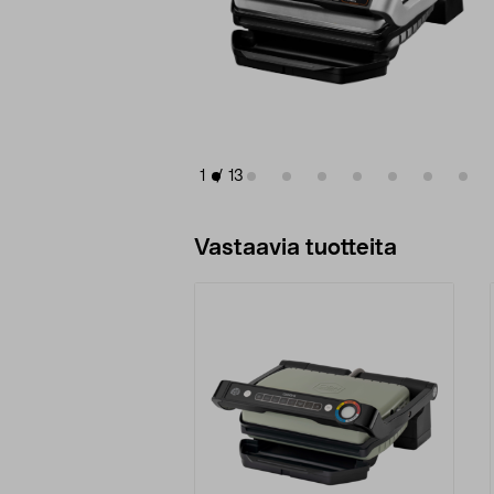
1
/
13
Vastaavia tuotteita