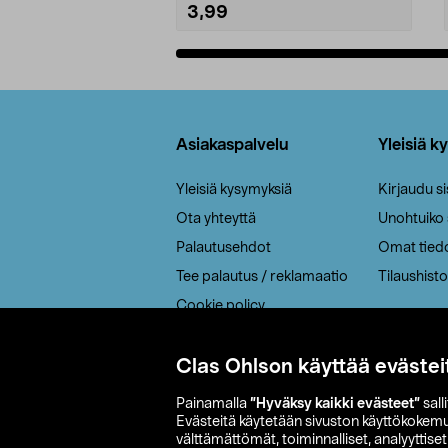
3,99
Lisää ostoskoriin
Alatunniste
Asiakaspalvelu
Yleisiä k
Yleisiä kysymyksiä
Kirjaudu s
Ota yhteyttä
Unohtuiko
Palautusehdot
Omat tied
Tee palautus / reklamaatio
Tilaushisto
Cookie policy
Toimitustavat
Saavutettavuus
Clas Ohlson käyttää evästei
Painamalla
”Hyväksy kaikki evästeet”
sall
Evästeitä käytetään sivuston käyttökokem
välttämättömät, toiminnalliset, analyyttise