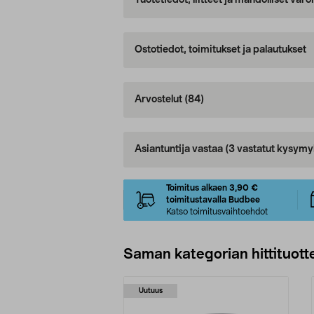
Tuotetiedot, liitteet ja mahdolliset var
Ostotiedot, toimitukset ja palautukset
Arvostelut
(84)
Asiantuntija vastaa
(3 vastatut kysymy
Toimitus alkaen 3,90 €
toimitustavalla Budbee
Katso toimitusvaihtoehdot
Saman kategorian hittituott
Uutuus