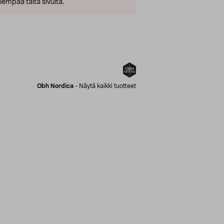
empaa tältä sivulta.
Obh Nordica
-
Näytä kaikki tuotteet