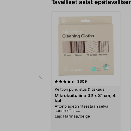
Tavalliset asiat epätavallisen
5viidestä
4.5viidestä
arvostelut
3809
tähdestä
tähdestä
Keittiön puhdistus & tiskaus
Mikrokuituliina 32 x 31 cm, 4
kpl
Aftonbladetin "itsestään selvä
suosikki" siiv...
Laji:
Harmaa/beige