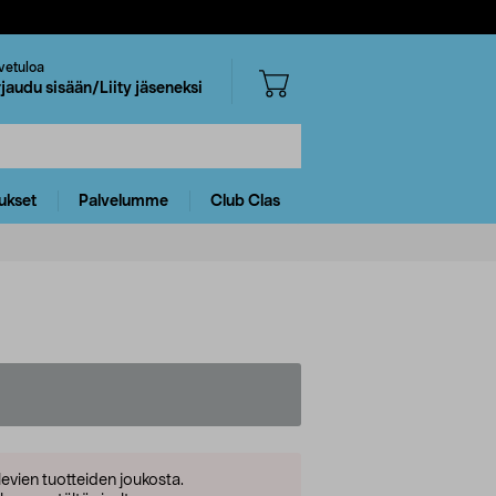
vetuloa
rjaudu sisään/Liity jäseneksi
ukset
Palvelumme
Club Clas
levien tuotteiden joukosta.