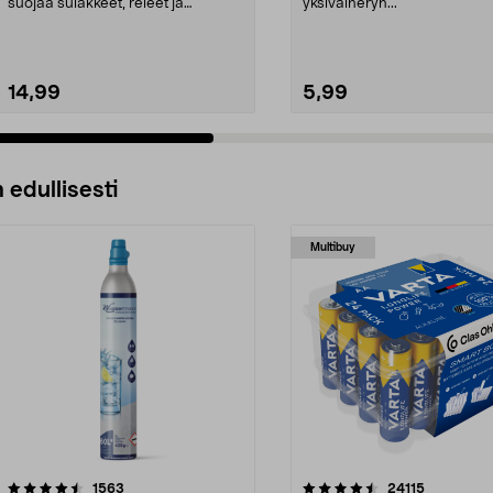
suojaa sulakkeet, releet ja
yksivaiheryh...
kytkimet. Gds El...
14,99
5,99
 edullisesti
Multibuy
4.5viidestä
arvostelut
4.5viidestä
arvostelut
1563
24115