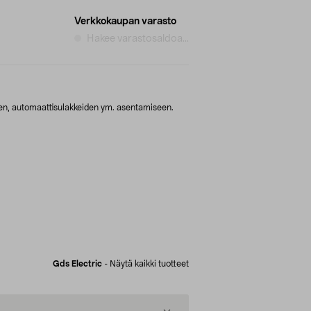
Verkkokaupan varasto
Hakee varastosaldoa...
ten, automaattisulakkeiden ym. asentamiseen.
Gds Electric
-
Näytä kaikki tuotteet