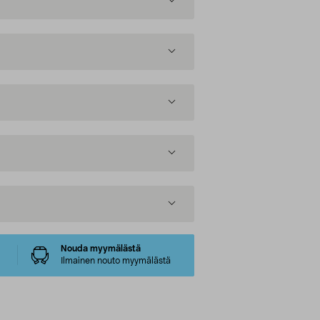
Nouda myymälästä
Ilmainen nouto myymälästä