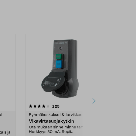
5.0 viidestä
arvostelut
5.0
225
1
tähdestä
tähdestä
et
Ryhmäkeskukset & tarvikkeet
Ryhmäkeskuks
Vikavirtasuojakytkin
Kontaktori
3-napainen
Ota mukaan sinne minne tarvitset.
si9
Herkkyys 30 mA. Sopii
aisija
3-napainen ko