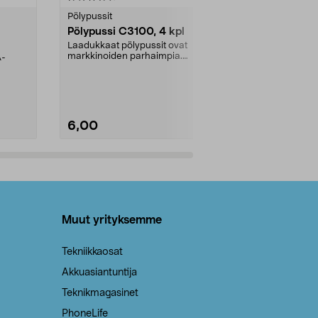
tähdestä
tähdestä
Pölypussit
Kierrätys & ro
Pölypussi C3100, 4 kpl
Roskapussi,
kahvat, 30 l
Laadukkaat pölypussit ovat
markkinoiden parhaimpia.
A-
Testivoittaja 
Kestävä, jopa 50 % suurempi ...
roskapussi u
Roskapussi, jo
6,00
2,00
Lisää ostoskoriin
Lisää
Muut yrityksemme
Tekniikkaosat
Akkuasiantuntija
Teknikmagasinet
PhoneLife