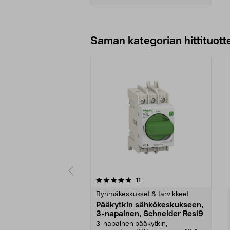
Lisää ostoskoriin
Saman kategorian hittituott
0 viidestä
4.5 viidestä
arvostelut
11
tähdestä
tähdestä
Ryhmäkeskukset & tarvikkeet
Pääkytkin sähkökeskukseen,
3-napainen, Schneider Resi9
3-napainen pääkytkin,