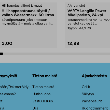
tähdestä
Hiilihapotuslaitteet & maut
AA-paristot
Hiilihappopatruuna täyttö /
VARTA Longlife Power
vaihto Wassermaxx, 60 litraa
Alkaliparisto, 24 kpl
Täyttöpatruuna, joka ostetaan
Joutsenmerkityt AA- tai AA
myymälästä – muista ottaa vanha
paristot kaukosää...
patruuna mukaasi m...
Tyyppi:
AA/LR6
3,00
12,99
Lisää ostoskoriin
Lisää ostoskoriin
ysymyksiä
Tietoa meistä
Ajankohtaista
isään/Rekisteröidy
Tietoa meistä
Grillit
 salasana?
Uutishuone
Säilytys
ot
Vastuullisuus
Painepesurit
ria
Ura
Ruohotrimmerit