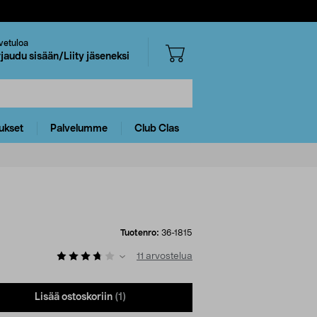
vetuloa
rjaudu sisään/Liity jäseneksi
ukset
Palvelumme
Club Clas
Tuotenro:
36-1815
11
arvostelua
Lisää ostoskoriin
(1)