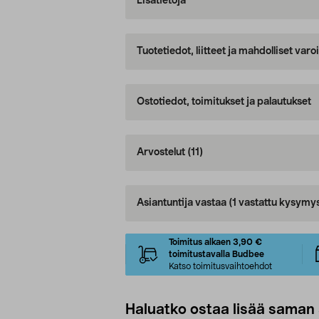
Lisätietoja
Tuotetiedot, liitteet ja mahdolliset var
Ostotiedot, toimitukset ja palautukset
Arvostelut
(11)
Asiantuntija vastaa
(1 vastattu kysymy
Toimitus alkaen 3,90 €
toimitustavalla Budbee
Katso toimitusvaihtoehdot
Haluatko ostaa lisää saman 