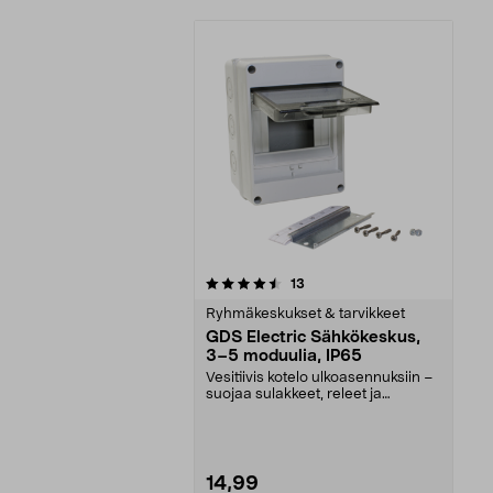
5viidestä
arvostelut
13
tähdestä
Ryhmäkeskukset & tarvikkeet
GDS Electric Sähkökeskus,
3–5 moduulia, IP65
Vesitiivis kotelo ulkoasennuksiin –
suojaa sulakkeet, releet ja
kytkimet. Gds El...
14,99