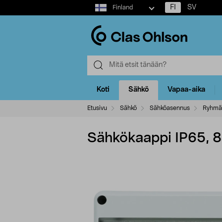
Select
FI
SV
Finland
market
Koti
Sähkö
Vapaa-aika
Etusivu
Sähkö
Sähköasennus
Ryhmäk
Sähkökaappi IP65, 