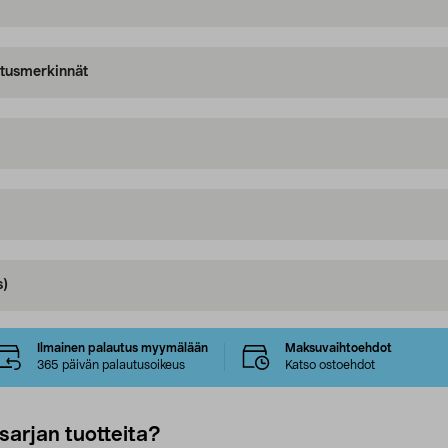
oitusmerkinnät
s)
Ilmainen palautus myymälään
Maksuvaihtoehdot
365 päivän palautusoikeus
Katso ostoehdot
sarjan tuotteita?