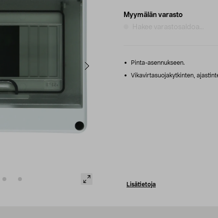
Myymälän varasto
Hakee varastosaldoa...
Pinta-asennukseen.
Vikavirtasuojakytkinten, ajastin
Lisätietoja