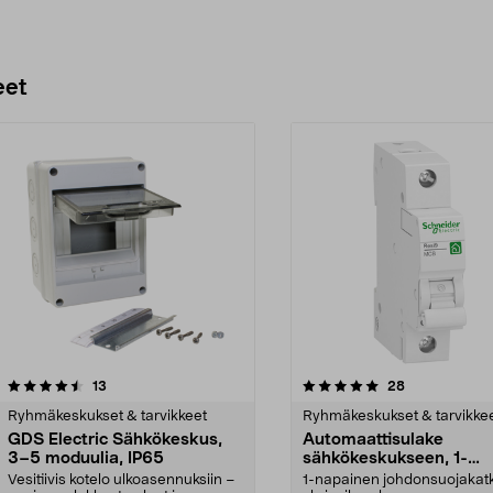
eet
5.0 viidestä
arvostelut
4.0 viidestä
arvostelut
13
28
tähdestä
Ryhmäkeskukset & tarvikkeet
Ryhmäkeskukset & tarvikke
GDS Electric Sähkökeskus,
Automaattisulake
3–5 moduulia, IP65
sähkökeskukseen, 1-
napainen, Schneider Re
Vesitiivis kotelo ulkoasennuksiin –
1-napainen johdonsuojakatk