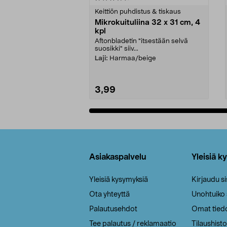
tähdestä
tähdestä
Keittiön puhdistus & tiskaus
Mikrokuituliina 32 x 31 cm, 4
kpl
Aftonbladetin "itsestään selvä
suosikki" siiv...
Laji:
Harmaa/beige
3,99
Lisää ostoskoriin
Alatunniste
Asiakaspalvelu
Yleisiä k
Yleisiä kysymyksiä
Kirjaudu s
Ota yhteyttä
Unohtuiko
Palautusehdot
Omat tied
Tee palautus / reklamaatio
Tilaushisto