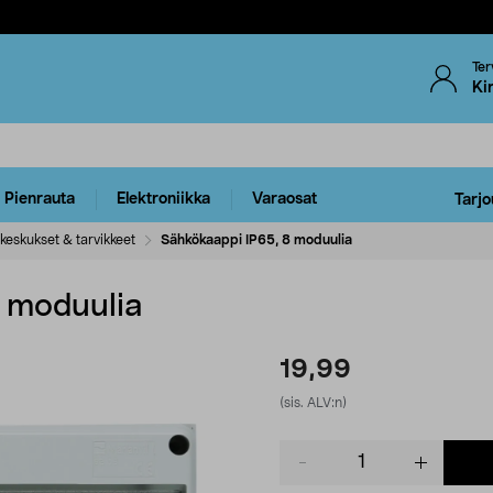
Ter
Ki
Pienrauta
Elektroniikka
Varaosat
Tarjo
eskukset & tarvikkeet
Sähkökaappi IP65, 8 moduulia
8 moduulia
19,99
(sis. ALV:n)
Product
quantity