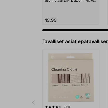
asennetaan DIN-kiskoon – 40 A:n
nimellisvirta. Schneider-p...
19,99
Tavalliset asiat epätavallisen
5viidestä
4.5viidestä
arvostelut
3817