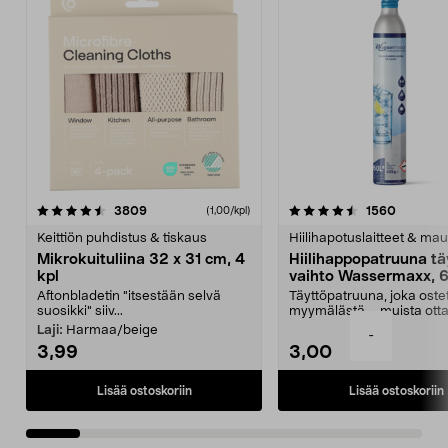
4.5viidestä
arvostelut
4.5viidestä
arvostel
3809
1560
(1,00/kpl)
tähdestä
t
Keittiön puhdistus & tiskaus
Hiilihapotuslaitteet & mau
Mikrokuituliina 32 x 31 cm, 4
Hiilihappopatruuna tä
kpl
vaihto Wassermaxx, 6
Aftonbladetin "itsestään selvä
Täyttöpatruuna, joka ost
suosikki" siiv...
myymälästä – muista ott
patruuna mukaasi m...
Laji:
Harmaa/beige
-
3,99
3,00
Lisää ostoskoriin
Lisää ostoskoriin