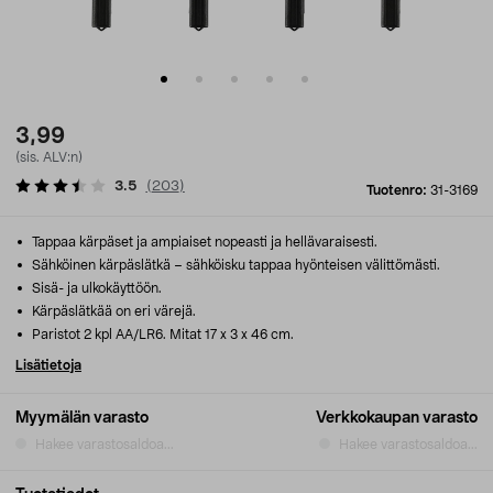
3,99
(sis. ALV:n)
3.5
(
203
)
Tuotenro:
31-3169
Tappaa kärpäset ja ampiaiset nopeasti ja hellävaraisesti.
Sähköinen kärpäslätkä – sähköisku tappaa hyönteisen välittömästi.
Sisä- ja ulkokäyttöön.
Kärpäslätkää on eri värejä.
Paristot 2 kpl AA/LR6. Mitat 17 x 3 x 46 cm.
Lisätietoja
Myymälän varasto
Verkkokaupan varasto
Hakee varastosaldoa...
Hakee varastosaldoa...