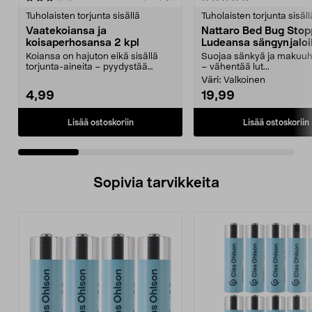
tähdestä
t
Tuholaisten torjunta sisällä
Tuholaisten torjunta sisäll
Vaatekoiansa ja
Nattaro Bed Bug Stop
koisaperhosansa 2 kpl
Ludeansa sängynjaloil
kpl
Koiansa on hajuton eikä sisällä
Suojaa sänkyä ja makuu
torjunta-aineita – pyydystää
– vähentää lut...
koiperhosia ruokako...
Väri:
Valkoinen
4,99
19,99
Lisää ostoskoriin
Lisää ostoskoriin
Sopivia tarvikkeita