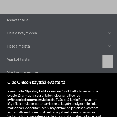
Alatunniste
Asiakaspalvelu
Yleisiä kysymyksiä
Tietoa meistä
Ajankohtaista
Product
+
quantity
Muut yrityksemme
Clas Ohlson käyttää evästeitä
Etsi myymälä
Painamalla
”Hyväksy kaikki evästeet”
sallit, että tallennamme
evästeitä ja muuta seurantateknologiaa laitteellesi
SE
NO
FI
evästeselosteemme mukaisesti
. Evästeitä käytetään sivuston
käyttökokemuksen parantamiseen ja käytön analysointiin sekä
FI
SV
mainonnan kohdentamiseen. Käytämme neljänlaisia evästeitä:
välttämättömät, toiminnalliset, analyyttiset ja mainosevästeet.
Välttämättömiin evästeisiin ei tarvita suostumustasi, sillä ne ovat