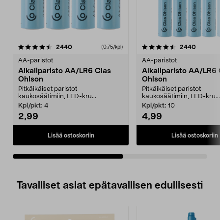
4.5viidestä
arvostelut
4.5viidestä
arvostel
2440
2440
(0,75/kpl)
tähdestä
t
AA-paristot
AA-paristot
Alkaliparisto AA/LR6 Clas
Alkaliparisto AA/LR6 
Ohlson
Ohlson
Pitkäikäiset paristot
Pitkäikäiset paristot
kaukosäätimiin, LED-kru...
kaukosäätimiin, LED-kru...
Kpl/pkt:
4
Kpl/pkt:
10
2,99
4,99
Lisää ostoskoriin
Lisää ostoskoriin
Tavalliset asiat epätavallisen edullisesti