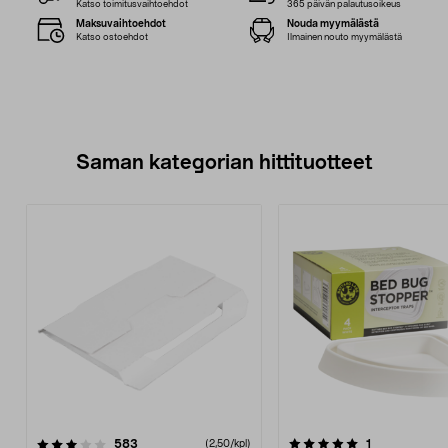
Katso toimitusvaihtoehdot
365 päivän palautusoikeus
Maksuvaihtoehdot
Nouda myymälästä
Katso ostoehdot
Ilmainen nouto myymälästä
Saman kategorian hittituotteet
5.0 viidestä
arvostelut
3.0 viidestä
arvostelut
583
1
(2,50/kpl)