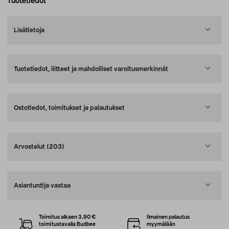
Tuotetiedot
Lisätietoja
Tuotetiedot, liitteet ja mahdolliset varoitusmerkinnät
Ostotiedot, toimitukset ja palautukset
Arvostelut
(203)
Asiantuntija vastaa
Toimitus alkaen 3,90 €
Ilmainen palautus
toimitustavalla Budbee
myymälään