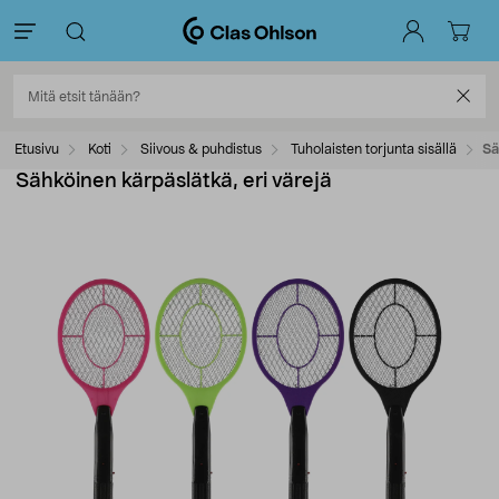
Etusivu
Koti
Siivous & puhdistus
Tuholaisten torjunta sisällä
Sä
Sähköinen kärpäslätkä, eri värejä