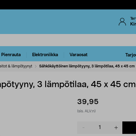
Ter
Ki
Pienrauta
Elektroniikka
Varaosat
Tarjo
itot & lämpötyynyt
Sähkökäyttöinen lämpötyyny, 3 lämpötilaa, 45 x 45 cm
pötyyny, 3 lämpötilaa, 45 x 45 cm
39,95
(sis. ALV:n)
Product
quantity