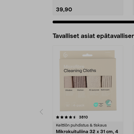
39,90
Tavalliset asiat epätavallisen
5viidestä
4.5viidestä
arvostelut
3810
tähdestä
tähdestä
Keittiön puhdistus & tiskaus
Mikrokuituliina 32 x 31 cm, 4