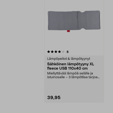
0viidestä
arvostelut
8
tähdestä
Lämpöpeitot & lämpötyynyt
Sähköinen lämpötyyny XL
fleece USB 110x40 cm
Miellyttävää lämpöä selälle ja
istuinosalle – 3 lämpötilaa tarjoaa
mukavan lämmö...
39,95