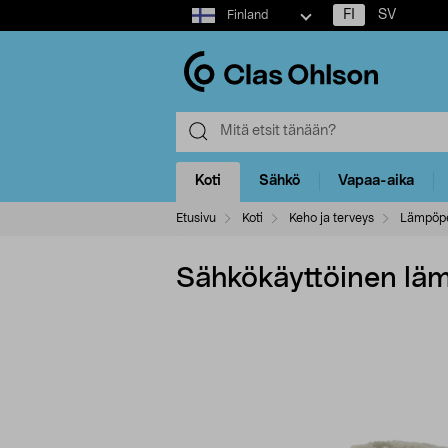
Select
FI
SV
Finland
market
Koti
Sähkö
Vapaa-aika
Etusivu
Koti
Keho ja terveys
Lämpöpe
Sähkökäyttöinen läm