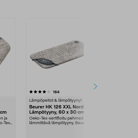
4.5 viidestä
arvostelut
4.5
164
3
tähdestä
tähdestä
Lämpöpeitot & lämpötyynyt
Lämpöpeitot 
Beurer HK 126 XXL Nordic
Kuumavesipu
 cm
Lämpötyyny, 60 x 30 cm
litraa
n ja
Oeko-Tex-sertifioitu pehmeä ja
Nopeasti käyt
o-Tex-
lämmittävä lämpötyyny. Beurer
lämpö- tai k
HK126 XXL -lämpötyy...
lihaskipujen, 