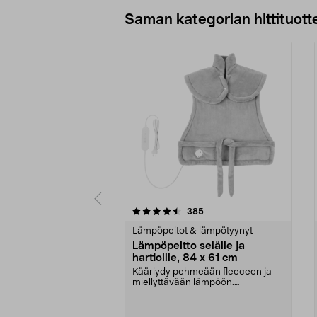
Lisää ostoskoriin
Saman kategorian hittituott
5 viidestä
4.5 viidestä
arvostelut
385
tähdestä
tähdestä
Lämpöpeitot & lämpötyynyt
Lämpöpeitto selälle ja
hartioille, 84 x 61 cm
Kääriydy pehmeään fleeceen ja
miellyttävään lämpöön.
Lämpöpeitto hartioille ja s...