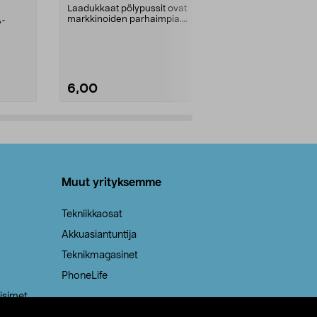
kahvat, 30 l
Laadukkaat pölypussit ovat
markkinoiden parhaimpia.
A-
Testivoittaja 
Kestävä, jopa 50 % suurempi ...
roskapussi u
Roskapussi, jo
6,00
2,00
Lisää ostoskoriin
Lisää
Muut yrityksemme
Tekniikkaosat
Akkuasiantuntija
Teknikmagasinet
PhoneLife
isimet