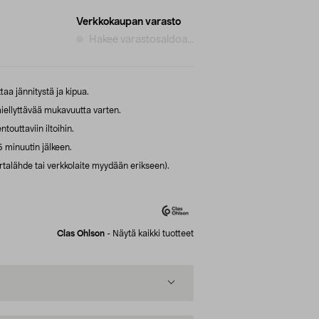
Verkkokaupan varasto
Hakee varastosaldoa...
a jännitystä ja kipua.
ellyttävää mukavuutta varten.
touttaviin iltoihin.
 minuutin jälkeen.
irtalähde tai verkkolaite myydään erikseen).
Clas Ohlson
-
Näytä kaikki tuotteet