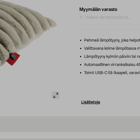
Myymälän varasto
Hakee varastosaldoa...
Pehmeä lämpötyyny, joka helpotta
Valittavana kolme lämpötasoa mi
Lämpötyyny kylmiin päiviin tai ren
Automaattinen virrankatkaisu 45
Toimii USB-C:llä (kaapeli, varav
Lisätietoja