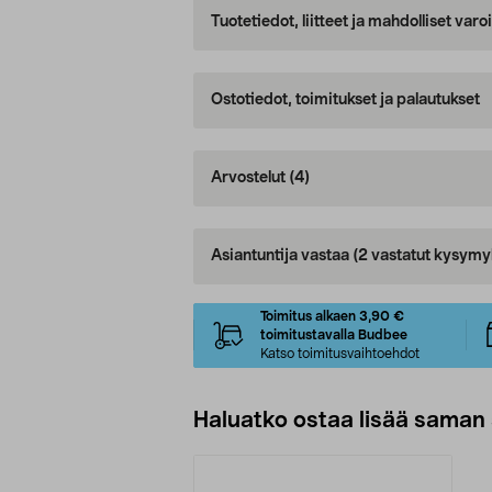
Tuotetiedot, liitteet ja mahdolliset var
Ostotiedot, toimitukset ja palautukset
Arvostelut
(4)
Asiantuntija vastaa
(2 vastatut kysymy
Toimitus alkaen 3,90 €
toimitustavalla Budbee
Katso toimitusvaihtoehdot
Haluatko ostaa lisää saman 