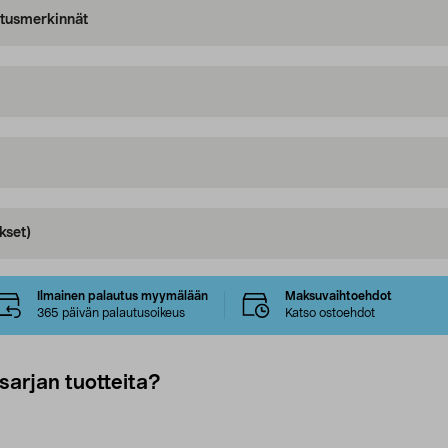
oitusmerkinnät
kset)
Ilmainen palautus myymälään
Maksuvaihtoehdot
365 päivän palautusoikeus
Katso ostoehdot
sarjan tuotteita?