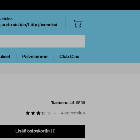
vetuloa
rjaudu sisään/Liity jäseneksi
ukset
Palvelumme
Club Clas
Tuotenro:
44-9536
4
arvostelua
Lisää ostoskoriin
(1)