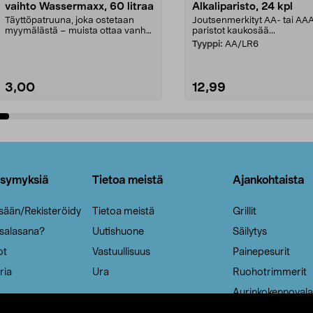
vaihto Wassermaxx, 60 litraa
Alkaliparisto, 24 kpl
Täyttöpatruuna, joka ostetaan
Joutsenmerkityt AA- tai AA
myymälästä – muista ottaa vanha
paristot kaukosää...
patruuna mukaasi m...
Tyyppi:
AA/LR6
3,00
12,99
Lisää ostoskoriin
Lisää ostoskoriin
ysymyksiä
Tietoa meistä
Ajankohtaista
isään/Rekisteröidy
Tietoa meistä
Grillit
 salasana?
Uutishuone
Säilytys
ot
Vastuullisuus
Painepesurit
ria
Ura
Ruohotrimmerit
Aurinkokennovala