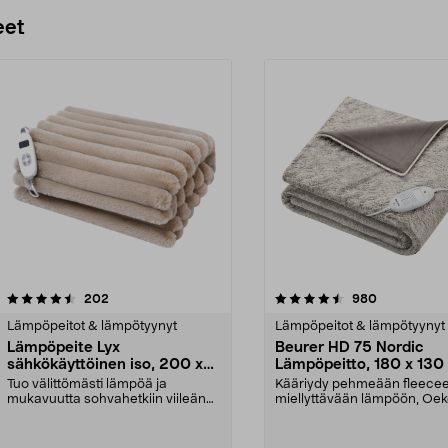
eet
4.5 viidestä
arvostelut
4.0 viidestä
arvostelut
202
980
tähdestä
Lämpöpeitot & lämpötyynyt
Lämpöpeitot & lämpötyynyt
Lämpöpeite Lyx
Beurer HD 75 Nordic
sähkökäyttöinen iso, 200 x
Lämpöpeitto, 180 x 130
150 cm
Tuo välittömästi lämpöä ja
Kääriydy pehmeään fleecee
mukavuutta sohvahetkiin viileänä
miellyttävään lämpöön, Oek
iltana. Erityisen su...
merkitty. Beurer H...