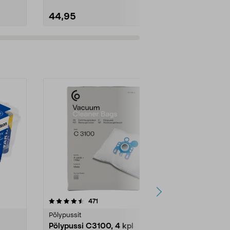
44,95
7,99
4.5viidestä
arvostelut
4.5
471
6
tähdestä
tähdestä
Pölypussit
Kierrätys & ro
Pölypussi C3100, 4 kpl
Roskapussi,