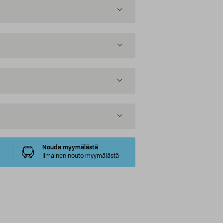
Nouda myymälästä
Ilmainen nouto myymälästä