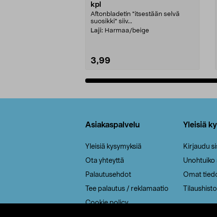
kpl
Aftonbladetin "itsestään selvä
suosikki" siiv...
Laji:
Harmaa/beige
3,99
Lisää ostoskoriin
Alatunniste
Asiakaspalvelu
Yleisiä k
Yleisiä kysymyksiä
Kirjaudu s
Ota yhteyttä
Unohtuiko
Palautusehdot
Omat tied
Tee palautus / reklamaatio
Tilaushisto
Cookie policy
Toimitustavat