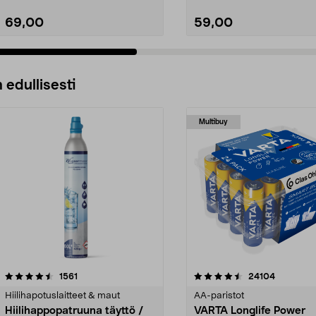
69,00
59,00
 edullisesti
Multibuy
4.5viidestä
arvostelut
4.5viidestä
arvostelut
1561
24104
tähdestä
Hiilihapotuslaitteet & maut
AA-paristot
Hiilihappopatruuna täyttö /
VARTA Longlife Power