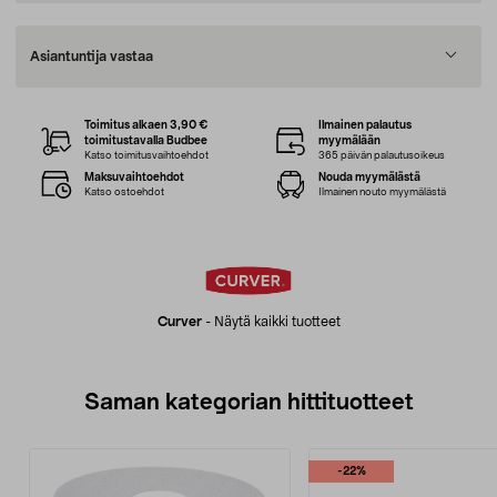
Asiantuntija vastaa
Toimitus alkaen 3,90 €
Ilmainen palautus
toimitustavalla Budbee
myymälään
Katso toimitusvaihtoehdot
365 päivän palautusoikeus
Maksuvaihtoehdot
Nouda myymälästä
Katso ostoehdot
Ilmainen nouto myymälästä
Curver
-
Näytä kaikki tuotteet
Saman kategorian hittituotteet
-22%