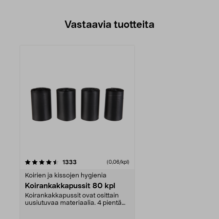
Vastaavia tuotteita
arvostelut
1333
(0,06/kpl)
Koirien ja kissojen hygienia
Koirankakkapussit 80 kpl
Koirankakkapussit ovat osittain
uusiutuvaa materiaalia. 4 pientä
rullaa, jotka o...