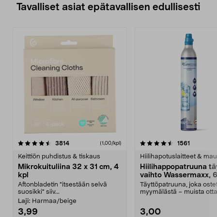
Tavalliset asiat epätavallisen edullisesti
4.5viidestä
arvostelut
4.5viidestä
arvostelu
3814
1561
(1,00/kpl)
tähdestä
t
Keittiön puhdistus & tiskaus
Hiilihapotuslaitteet & mau
Mikrokuituliina 32 x 31 cm, 4
Hiilihappopatruuna tä
kpl
vaihto Wassermaxx, 6
Aftonbladetin "itsestään selvä
Täyttöpatruuna, joka ost
suosikki" siiv...
myymälästä – muista ott
patruuna mukaasi m...
Laji:
Harmaa/beige
3,99
3,00