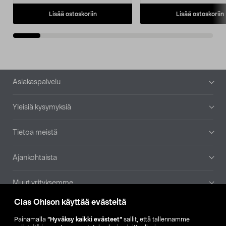
Lisää ostoskoriin
Lisää ostoskoriin
Alatunniste
Asiakaspalvelu
Yleisiä kysymyksiä
Tietoa meistä
Ajankohtaista
Muut yrityksemme
Clas Ohlson käyttää evästeitä
Etsi myymälä
Painamalla
”Hyväksy kaikki evästeet”
sallit, että tallennamme