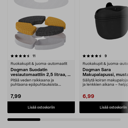
4.5 viidestä
arvostelut
4.5 viidestä
arvostelut
11
9
tähdestä
t
Ruokakupit & juoma-automaatit
Ruokakupit & juoma-auto
Dogman Suodatin
Dogman Sara
vesiautomaattiin 2,5 litraa, 3
Makupalapussi, must
kpl
Pitää veden raikkaana ja
Säilytä koiran makupaloja
puhtaana epäpuhtauksista.
ja lenkkien aikana – help
Dogman-vaihtosuodatin – vaihd...
Dogman Sar...
7,99
6,99
Lisää ostoskoriin
Lisää ostoskoriin