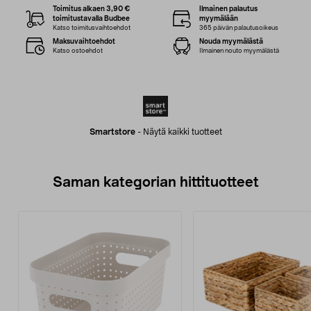
Toimitus alkaen 3,90 €
Ilmainen palautus
toimitustavalla Budbee
myymälään
Katso toimitusvaihtoehdot
365 päivän palautusoikeus
Maksuvaihtoehdot
Nouda myymälästä
Katso ostoehdot
Ilmainen nouto myymälästä
Smartstore
-
Näytä kaikki tuotteet
Saman kategorian hittituotteet