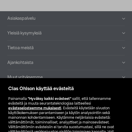
Alatunniste
Asiakaspalvelu
Yleisiä kysymyksiä
Tietoa meistä
Ajankohtaista
Muut yrityksemme
Clas Ohlson käyttää evästeitä
Etsi myymälä
Painamalla
”Hyväksy kaikki evästeet”
sallit, että tallennamme
evästeitä ja muuta seurantateknologiaa laitteellesi
SE
NO
FI
evästeselosteemme mukaisesti
. Evästeitä käytetään sivuston
käyttökokemuksen parantamiseen ja käytön analysointiin sekä
FI
SV
mainonnan kohdentamiseen. Käytämme neljänlaisia evästeitä:
välttämättömät, toiminnalliset, analyyttiset ja mainosevästeet.
Välttämättömiin evästeisiin ei tarvita suostumustasi, sillä ne ovat
välttämättömiä verkkosivuston sisällön toimimisen kannalta. Voit