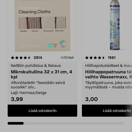
4.5viidestä
arvostelut
4.5viidestä
arvostelu
3814
1561
(1,00/kpl)
tähdestä
t
Keittiön puhdistus & tiskaus
Hiilihapotuslaitteet & mau
Mikrokuituliina 32 x 31 cm, 4
Hiilihappopatruuna tä
kpl
vaihto Wassermaxx, 6
Aftonbladetin "itsestään selvä
Täyttöpatruuna, joka ost
suosikki" siiv...
myymälästä – muista ott
patruuna mukaasi m...
Laji:
Harmaa/beige
3,99
3,00
Lisää ostoskoriin
Lisää ostoskoriin