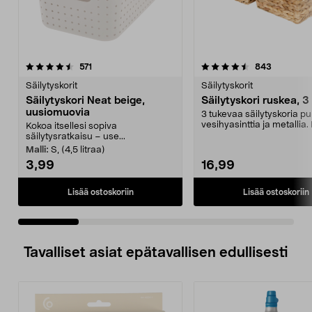
4.5 viidestä
arvostelut
4.5 viidestä
arvostelut
571
843
tähdestä
t
Säilytyskorit
Säilytyskorit
Säilytyskori Neat beige,
Säilytyskori ruskea, 3
uusiomuovia
3 tukevaa säilytyskoria p
vesihyasinttia ja metallia.
Kokoa itsellesi sopiva
sisustuseleme...
säilytysratkaisu – use...
Malli:
S, (4,5 litraa)
3,99
16,99
Lisää ostoskoriin
Lisää ostoskoriin
Tavalliset asiat epätavallisen edullisesti