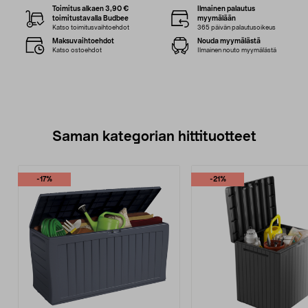
Toimitus alkaen 3,90 €
Ilmainen palautus
toimitustavalla Budbee
myymälään
Katso toimitusvaihtoehdot
365 päivän palautusoikeus
Maksuvaihtoehdot
Nouda myymälästä
Katso ostoehdot
Ilmainen nouto myymälästä
Saman kategorian hittituotteet
-17%
-21%