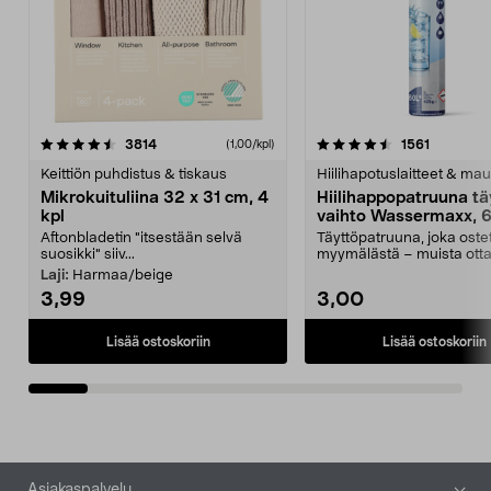
4.5viidestä
arvostelut
4.5viidestä
arvostelu
3814
1561
(1,00/kpl)
tähdestä
t
Keittiön puhdistus & tiskaus
Hiilihapotuslaitteet & mau
Mikrokuituliina 32 x 31 cm, 4
Hiilihappopatruuna tä
kpl
vaihto Wassermaxx, 6
Aftonbladetin "itsestään selvä
Täyttöpatruuna, joka ost
suosikki" siiv...
myymälästä – muista ott
patruuna mukaasi m...
Laji:
Harmaa/beige
3,99
3,00
Lisää ostoskoriin
Lisää ostoskoriin
Alatunniste
Asiakaspalvelu