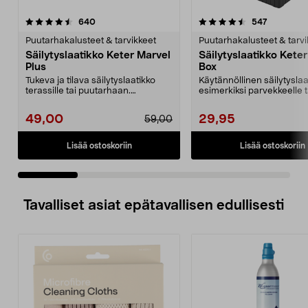
4.5 viidestä
arvostelut
4.5 viidestä
arvostelut
640
547
tähdestä
t
Puutarhakalusteet & tarvikkeet
Puutarhakalusteet & tarvi
Säilytyslaatikko Keter Marvel
Säilytyslaatikko Keter
Plus
Box
Tukeva ja tilava säilytyslaatikko
Käytännöllinen säilytyslaa
terassille tai puutarhaan.
esimerkiksi parvekkeelle t
Täydellinen laatikk...
pihalle. Sopii hyvi...
49,00
29,95
59,00
Lisää ostoskoriin
Lisää ostoskoriin
Tavalliset asiat epätavallisen edullisesti