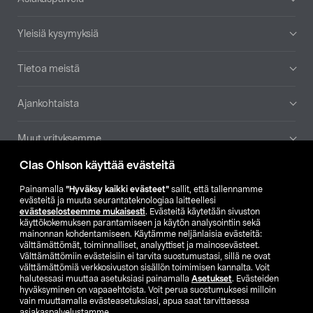
Yleisiä kysymyksiä
Tietoa meistä
Ajankohtaista
Muut yrityksemme
Clas Ohlson käyttää evästeitä
Etsi myymälä
Painamalla
”Hyväksy kaikki evästeet”
sallit, että tallennamme
evästeitä ja muuta seurantateknologiaa laitteellesi
SE
NO
FI
evästeselosteemme mukaisesti
. Evästeitä käytetään sivuston
käyttökokemuksen parantamiseen ja käytön analysointiin sekä
FI
SV
mainonnan kohdentamiseen. Käytämme neljänlaisia evästeitä:
välttämättömät, toiminnalliset, analyyttiset ja mainosevästeet.
Välttämättömiin evästeisiin ei tarvita suostumustasi, sillä ne ovat
välttämättömiä verkkosivuston sisällön toimimisen kannalta. Voit
halutessasi muuttaa asetuksiasi painamalla
Asetukset
. Evästeiden
hyväksyminen on vapaaehtoista. Voit perua suostumuksesi milloin
vain muuttamalla evästeasetuksiasi, apua saat tarvittaessa
asiakaspalvelustamme.