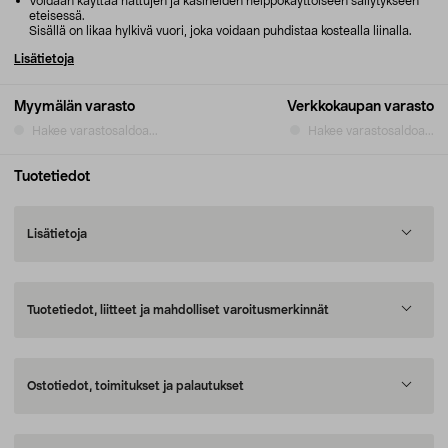
Voidaan käyttää hattujen ja käsineiden helppokäyttöiseen säilytykseen
eteisessä.
Sisällä on likaa hylkivä vuori, joka voidaan puhdistaa kostealla liinalla.
Lisätietoja
Myymälän varasto
Verkkokaupan varasto
Hakee varastosaldoa...
Hakee varastosaldoa...
Tuotetiedot
Lisätietoja
Tuotetiedot, liitteet ja mahdolliset varoitusmerkinnät
Ostotiedot, toimitukset ja palautukset