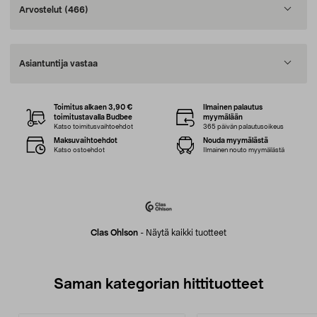
Arvostelut
(466)
Asiantuntija vastaa
Toimitus alkaen 3,90 €
Ilmainen palautus
toimitustavalla Budbee
myymälään
Katso toimitusvaihtoehdot
365 päivän palautusoikeus
Maksuvaihtoehdot
Nouda myymälästä
Katso ostoehdot
Ilmainen nouto myymälästä
Clas Ohlson
-
Näytä kaikki tuotteet
Saman kategorian hittituotteet