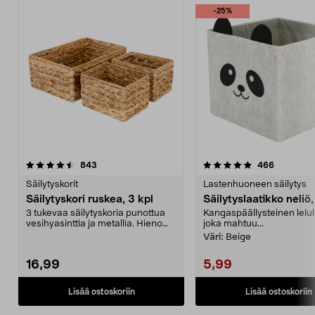
-25%
5.0 viidestä
arvostelut
4.5 viidestä
arvostelut
843
466
tähdestä
t
Säilytyskorit
Lastenhuoneen säilytys
Säilytyskori ruskea, 3 kpl
Säilytyslaatikko neliö,
3 tukevaa säilytyskoria punottua
Kangaspäällysteinen lelul
vesihyasinttia ja metallia. Hieno
joka mahtuu...
sisustuseleme...
Väri:
Beige
16,99
5,99
Lisää ostoskoriin
Lisää ostoskoriin