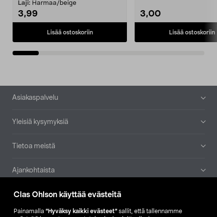
patruuna mukaasi m...
Laji:
Harmaa/beige
3,99
3,00
Lisää ostoskoriin
Lisää ostoskoriin
Alatunniste
Asiakaspalvelu
Yleisiä kysymyksiä
Tietoa meistä
Ajankohtaista
Clas Ohlson käyttää evästeitä
Muut yrityksemme
Painamalla
”Hyväksy kaikki evästeet”
sallit, että tallennamme