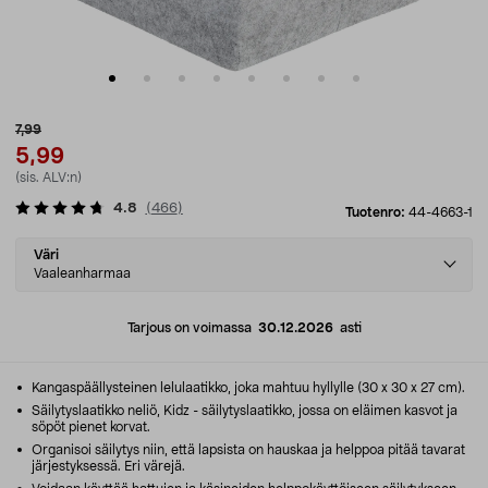
7,99
5,99
(sis. ALV:n)
4.8
(
466
)
Tuotenro:
44-4663-1
Select
Väri
variant
Vaaleanharmaa
Tarjous on voimassa
30.12.2026
asti
Kangaspäällysteinen lelulaatikko, joka mahtuu hyllylle (30 x 30 x 27 cm).
Säilytyslaatikko neliö, Kidz - säilytyslaatikko, jossa on eläimen kasvot ja
söpöt pienet korvat.
Organisoi säilytys niin, että lapsista on hauskaa ja helppoa pitää tavarat
järjestyksessä. Eri värejä.