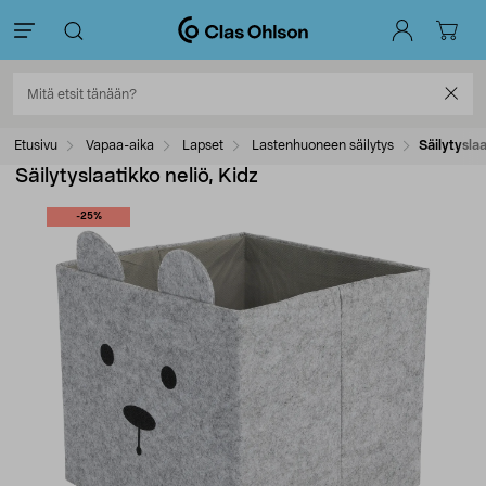
Etusivu
Vapaa-aika
Lapset
Lastenhuoneen säilytys
Säilytyslaa
Säilytyslaatikko neliö, Kidz
-25%