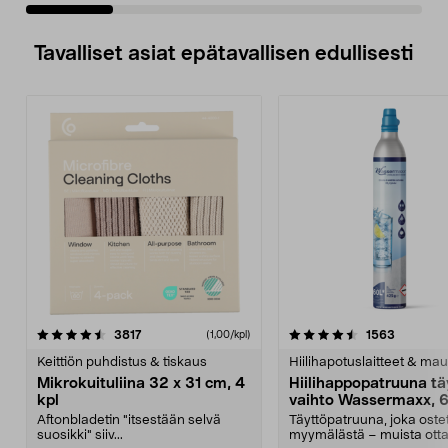
Tavalliset asiat epätavallisen edullisesti
4.5viidestä
arvostelut
4.5viidestä
arvostelu
3817
1563
(1,00/kpl)
tähdestä
t
Keittiön puhdistus & tiskaus
Hiilihapotuslaitteet & mau
Mikrokuituliina 32 x 31 cm, 4
Hiilihappopatruuna tä
kpl
vaihto Wassermaxx, 6
Aftonbladetin "itsestään selvä
Täyttöpatruuna, joka ost
suosikki" siiv...
myymälästä – muista ott