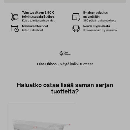
Toimitus alkaen 3,90 €
Ilmainen palautus
toimitustavalla Budbee
myymälään
Katso toimitusvaihtoehdot
365 päivän palautusoikeus
Maksuvaihtoehdot
Nouda myymälästä
Katso ostoehdot
Ilmainen nouto myymälästä
Clas Ohlson
-
Näytä kaikki tuotteet
Haluatko ostaa lisää saman sarjan
tuotteita?