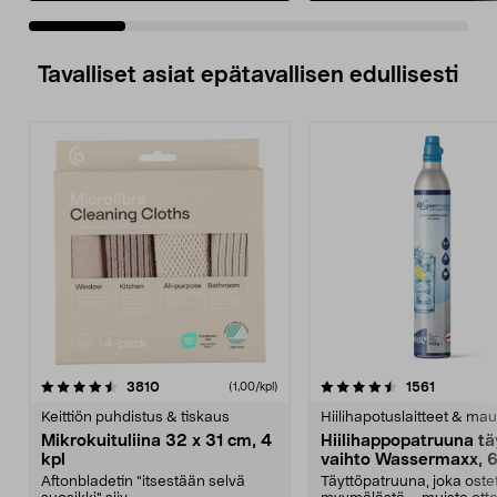
Tavalliset asiat epätavallisen edullisesti
4.5viidestä
arvostelut
4.5viidestä
arvostelu
3810
1561
(1,00/kpl)
tähdestä
t
Keittiön puhdistus & tiskaus
Hiilihapotuslaitteet & mau
Mikrokuituliina 32 x 31 cm, 4
Hiilihappopatruuna tä
kpl
vaihto Wassermaxx, 6
Aftonbladetin "itsestään selvä
Täyttöpatruuna, joka ost