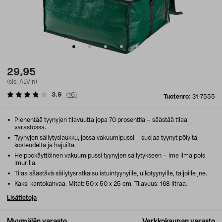
29,95
(sis. ALV:n)
3.9
(
16
)
Tuotenro:
31-7555
Pienentää tyynyjen tilavuutta jopa 70 prosenttia – säästää tilaa
varastossa.
Tyynyjen säilytyslaukku, jossa vakuumipussi – suojaa tyynyt pölyltä,
kosteudelta ja hajuilta.
Helppokäyttöinen vakuumipussi tyynyjen säilytykseen – ime ilma pois
imurilla.
Tilaa säästävä säilytysratkaisu istuintyynyille, ulkotyynyille, taljoille jne.
Kaksi kantokahvaa. Mitat: 50 x 50 x 25 cm. Tilavuus: 168 litraa.
Lisätietoja
Myymälän varasto
Verkkokaupan varasto