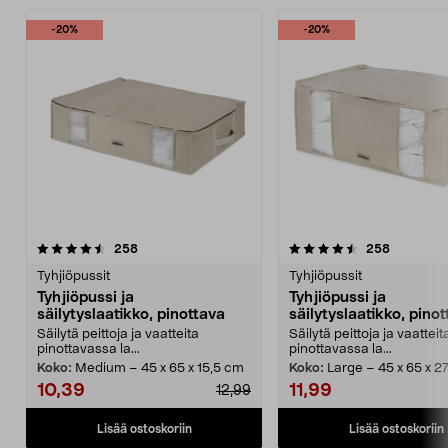
-20%
-20%
4.5 viidestä
arvostelut
4.0 viidestä
arvostelut
258
258
tähdestä
t
Tyhjiöpussit
Tyhjiöpussit
Tyhjiöpussi ja
Tyhjiöpussi ja
säilytyslaatikko, pinottava
säilytyslaatikko, pino
Säilytä peittoja ja vaatteita
Säilytä peittoja ja vaatteit
pinottavassa la...
pinottavassa la...
Koko:
Medium – 45 x 65 x 15,5 cm
Koko:
Large – 45 x 65 x 2
10,39
11,99
12,99
Lisää ostoskoriin
Lisää ostoskoriin