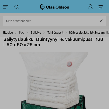
Etusivu
Koti
Säilytys
Tyhjiöpussit
Säilytyslaukku istuintyynyill
Säilytyslaukku istuintyynyille, vakuumipussi, 168
l, 50 x 50 x 25 cm