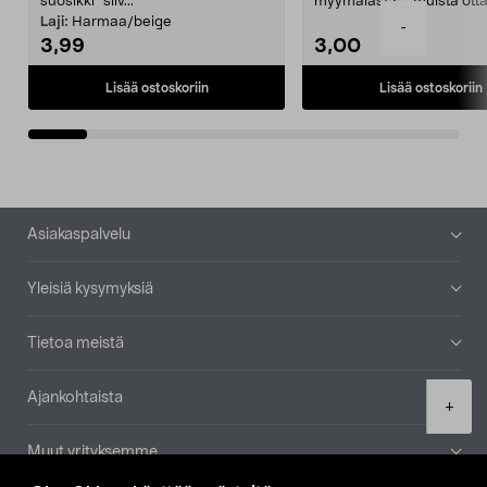
suosikki" siiv...
myymälästä – muista ott
patruuna mukaasi m...
Laji:
Harmaa/beige
-
3,99
3,00
Lisää ostoskoriin
Lisää ostoskoriin
Alatunniste
Asiakaspalvelu
Yleisiä kysymyksiä
Tietoa meistä
Ajankohtaista
Product
+
quantity
Muut yrityksemme