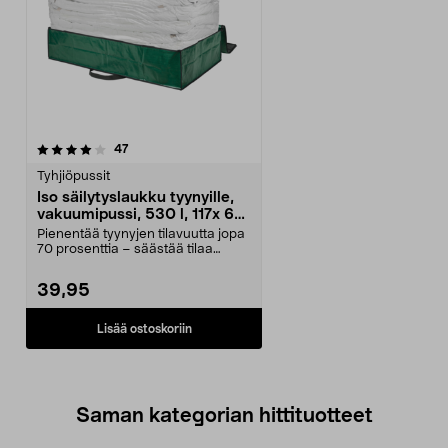
arvostelut
47
Tyhjiöpussit
Iso säilytyslaukku tyynyille,
vakuumipussi, 530 l, 117x 67
x 25 cm
Pienentää tyynyjen tilavuutta jopa
70 prosenttia – säästää tilaa
varastossa. Iso...
39,95
Lisää ostoskoriin
Saman kategorian hittituotteet