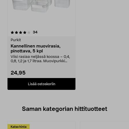
arvostelut
34
Purkit
Kannellinen muovirasia,
pinottava, 5 kpl
Viisi rasiaa neljässä koossa – 0,4,
0,8, 1,2 ja 1,7 litraa. Muovipurkki
kuivieen...
24,95
Lisää ostoskoriin
Saman kategorian hittituotteet
Katso hinta