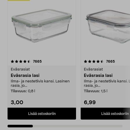
4.5 viidestä
arvostelut
4.5 viidestä
arvostel
7665
7665
tähdestä
t
Eväsrasiat
Eväsrasiat
Eväsrasia lasi
Eväsrasia lasi
Ilma- ja nestetiivis kansi. Lasinen
Ilma- ja nestetiivis kansi.
rasia, jo...
rasia, jo...
Tilavuus:
0,8 l
Tilavuus:
1,5 l
3,00
6,99
Lisää ostoskoriin
Lisää ostoskoriin