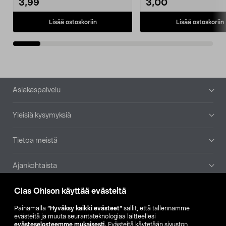
3,99
3,00
Lisää ostoskoriin
Lisää ostoskoriin
Alatunniste
Asiakaspalvelu
Yleisiä kysymyksiä
Tietoa meistä
Ajankohtaista
Clas Ohlson käyttää evästeitä
Muut yrityksemme
Painamalla
”Hyväksy kaikki evästeet”
sallit, että tallennamme
Etsi myymälä
evästeitä ja muuta seurantateknologiaa laitteellesi
evästeselosteemme mukaisesti
. Evästeitä käytetään sivuston