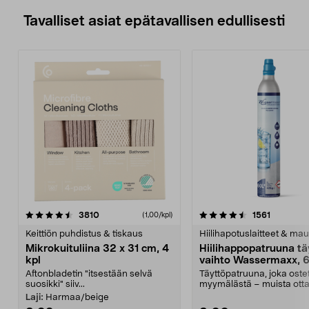
Tavalliset asiat epätavallisen edullisesti
4.5viidestä
arvostelut
4.5viidestä
arvostelu
3810
1561
(1,00/kpl)
tähdestä
t
Keittiön puhdistus & tiskaus
Hiilihapotuslaitteet & mau
Mikrokuituliina 32 x 31 cm, 4
Hiilihappopatruuna tä
kpl
vaihto Wassermaxx, 6
Aftonbladetin "itsestään selvä
Täyttöpatruuna, joka ost
suosikki" siiv...
myymälästä – muista ott
patruuna mukaasi m...
Laji:
Harmaa/beige