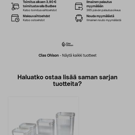
Toimitus alkaen 3,90 €
Ilmainen palautus
toimitustavalla Budbee
myymälään
Katso toimitusvaihtoehdot
365 päivän palautusoikeus
Maksuvaihtoehdot
Nouda myymälästä
Katso ostoehdot
Ilmainen nouto myymälästä
Clas Ohlson
-
Näytä kaikki tuotteet
Haluatko ostaa lisää saman sarjan
tuotteita?