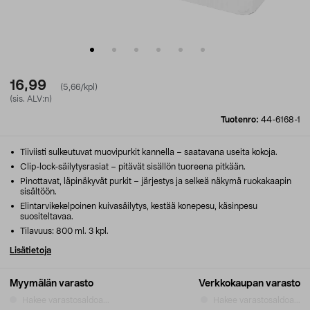
16,99
(5,66/kpl)
(sis. ALV:n)
Tuotenro:
44-6168-1
Tiiviisti sulkeutuvat muovipurkit kannella – saatavana useita kokoja.
Clip-lock-säilytysrasiat – pitävät sisällön tuoreena pitkään.
Pinottavat, läpinäkyvät purkit – järjestys ja selkeä näkymä ruokakaapin
sisältöön.
Elintarvikekelpoinen kuivasäilytys, kestää konepesu, käsinpesu
suositeltavaa.
Tilavuus: 800 ml. 3 kpl.
Lisätietoja
Myymälän varasto
Verkkokaupan varasto
Hakee varastosaldoa...
Hakee varastosaldoa...