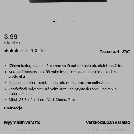
3,99
(sis. ALV:n)
3.2
(
5
)
Tuotenro:
41-3797
Kätevä tasku, joka estää pienesineitä putoamasta etuistuinten väliin.
Auton säilytystasku pitää puhelimen, lompakon ja avaimet käden
ulottuvilla.
Helppo asentaa – aseta tasku istuimen ja keskikonsolin väliin.
Kestävästä polyesteristä valmistettu säilytystasku sopii useimpiin
automalleihin.
Mitat: 36,5 x 4 x 11 cm. Väri: Musta. 2 kpl.
Lisätietoja
Myymälän varasto
Verkkokaupan varasto
Hakee varastosaldoa...
Hakee varastosaldoa...