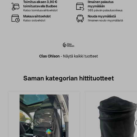
Toimitus alkaen 3,90 €
Ilmainen palautus
toimitustavalla Budbee
myymälään
Katso toimitusvaihtoehdot
365 päivän palautusoikeus
Maksuvaihtoehdot
Nouda myymälästä
Katso ostoehdot
Ilmainen nouto myymälästä
Clas Ohlson
-
Näytä kaikki tuotteet
Saman kategorian hittituotteet