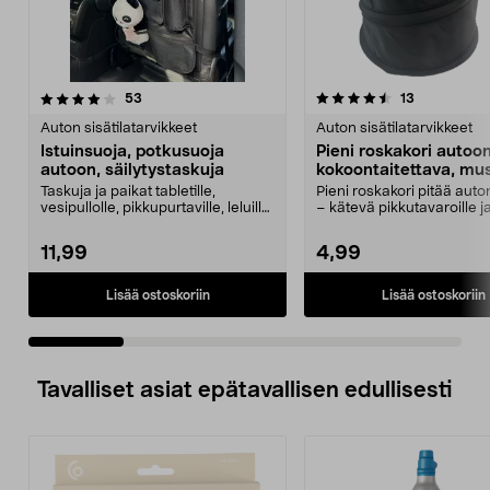
4.5 viidestä
arvostelut
4.5 viidestä
arvostelut
53
13
tähdestä
t
Auton sisätilatarvikkeet
Auton sisätilatarvikkeet
Istuinsuoja, potkusuoja
Pieni roskakori autoon
autoon, säilytystaskuja
kokoontaitettava, mus
20 cm
Taskuja ja paikat tabletille,
Pieni roskakori pitää auton
vesipullolle, pikkupurtaville, leluille
– kätevä pikkutavaroille ja
jne. Potku...
Kokoo...
11,99
4,99
Lisää ostoskoriin
Lisää ostoskoriin
Tavalliset asiat epätavallisen edullisesti