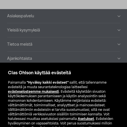
Alatunniste
Asiakaspalvelu
Yleisiä kysymyksiä
Tietoa meistä
Ajankohtaista
Clas Ohlson käyttää evästeitä
Muut yrityksemme
Painamalla
”Hyväksy kaikki evästeet”
sallit, että tallennamme
Etsi myymälä
evästeitä ja muuta seurantateknologiaa laitteellesi
evästeselosteemme mukaisesti
. Evästeitä käytetään sivuston
käyttökokemuksen parantamiseen ja käytön analysointiin sekä
mainonnan kohdentamiseen. Käytämme neljänlaisia evästeitä:
SE
NO
FI
välttämättömät, toiminnalliset, analyyttiset ja mainosevästeet.
Välttämättömiin evästeisiin ei tarvita suostumustasi, sillä ne ovat
FI
SV
välttämättömiä verkkosivuston sisällön toimimisen kannalta. Voit
halutessasi muuttaa asetuksiasi painamalla
Asetukset
. Evästeiden
hyväksyminen on vapaaehtoista. Voit perua suostumuksesi milloin