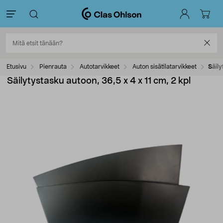
Etusivu
Pienrauta
Autotarvikkeet
Auton sisätilatarvikkeet
Säily
Säilytystasku autoon, 36,5 x 4 x 11 cm, 2 kpl