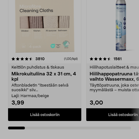
4.5viidestä
arvostelut
4.5viidestä
arvostelu
3810
1561
(1,00/kpl)
tähdestä
t
Keittiön puhdistus & tiskaus
Hiilihapotuslaitteet & mau
Mikrokuituliina 32 x 31 cm, 4
Hiilihappopatruuna tä
kpl
vaihto Wassermaxx, 6
Aftonbladetin "itsestään selvä
Täyttöpatruuna, joka ost
suosikki" siiv...
myymälästä – muista ott
patruuna mukaasi m...
Laji:
Harmaa/beige
3,99
3,00
Lisää ostoskoriin
Lisää ostoskoriin