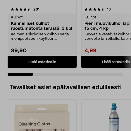
4.5 viidestä
arvostelut
5.0 viidestä
arvostelut
281
13
tähdestä
t
Kulhot
Kulhot
Kannelliset kulhot
Pieni muovikulho, läp
ruostumatonta terästä, 3 kpl
15 cm, 4 kpl
Kolmen erikokoisen kulhon sarja
Kevyet ja kestävät kulhot 
monipuoliseen käyttöön.
veneelle tai retkelle. Läp
Ruostumattomat teräskulh...
muovikulho ...
39,90
4,99
Lisää ostoskoriin
Lisää ostoskoriin
Tavalliset asiat epätavallisen edullisesti