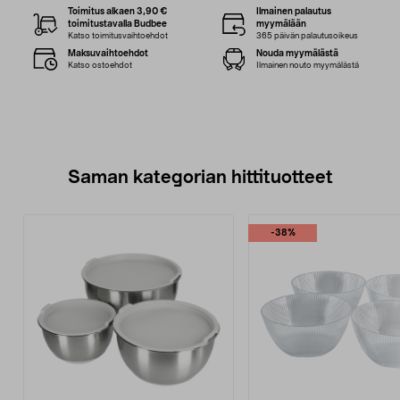
Toimitus alkaen 3,90 €
Ilmainen palautus
toimitustavalla Budbee
myymälään
Katso toimitusvaihtoehdot
365 päivän palautusoikeus
Maksuvaihtoehdot
Nouda myymälästä
Katso ostoehdot
Ilmainen nouto myymälästä
Saman kategorian hittituotteet
-38%