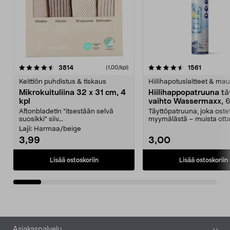
4.5viidestä
arvostelut
4.5viidestä
arvostelu
3814
1561
(1,00/kpl)
tähdestä
t
Keittiön puhdistus & tiskaus
Hiilihapotuslaitteet & mau
Mikrokuituliina 32 x 31 cm, 4
Hiilihappopatruuna tä
kpl
vaihto Wassermaxx, 6
Aftonbladetin "itsestään selvä
Täyttöpatruuna, joka ost
suosikki" siiv...
myymälästä – muista ott
patruuna mukaasi m...
Laji:
Harmaa/beige
3,99
3,00
Lisää ostoskoriin
Lisää ostoskoriin
Alatunniste
Asiakaspalvelu