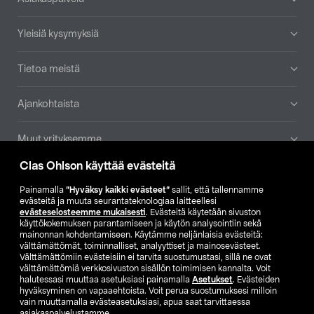
Yleisiä kysymyksiä
Tietoa meistä
Ajankohtaista
Muut yrityksemme
Clas Ohlson käyttää evästeitä
Etsi myymälä
Painamalla
”Hyväksy kaikki evästeet”
sallit, että tallennamme
evästeitä ja muuta seurantateknologiaa laitteellesi
SE
NO
FI
evästeselosteemme mukaisesti
. Evästeitä käytetään sivuston
käyttökokemuksen parantamiseen ja käytön analysointiin sekä
FI
SV
mainonnan kohdentamiseen. Käytämme neljänlaisia evästeitä:
välttämättömät, toiminnalliset, analyyttiset ja mainosevästeet.
Välttämättömiin evästeisiin ei tarvita suostumustasi, sillä ne ovat
välttämättömiä verkkosivuston sisällön toimimisen kannalta. Voit
halutessasi muuttaa asetuksiasi painamalla
Asetukset
. Evästeiden
hyväksyminen on vapaaehtoista. Voit perua suostumuksesi milloin
vain muuttamalla evästeasetuksiasi, apua saat tarvittaessa
asiakaspalvelustamme.