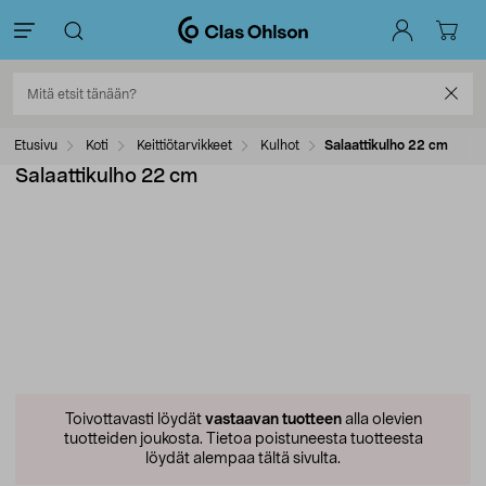
Etusivu
Koti
Keittiötarvikkeet
Kulhot
Salaattikulho 22 cm
Salaattikulho 22 cm
Toivottavasti löydät
vastaavan tuotteen
alla olevien
tuotteiden joukosta.
Tietoa poistuneesta tuotteesta
löydät alempaa tältä sivulta.