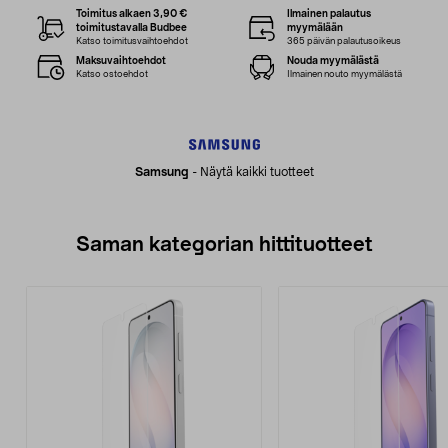
Toimitus alkaen 3,90 €
Ilmainen palautus
toimitustavalla Budbee
myymälään
Katso toimitusvaihtoehdot
365 päivän palautusoikeus
Maksuvaihtoehdot
Nouda myymälästä
Katso ostoehdot
Ilmainen nouto myymälästä
Samsung
-
Näytä kaikki tuotteet
Saman kategorian hittituotteet