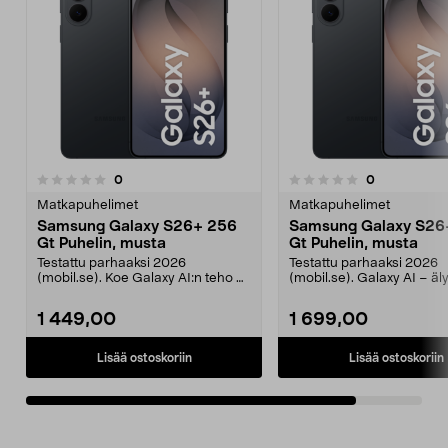
arvostelut
arvostelut
0
0
0.0 viidestä
tähdestä
Matkapuhelimet
Matkapuhelimet
Samsung Galaxy S26+ 256
Samsung Galaxy S26
Gt Puhelin, musta
Gt Puhelin, musta
Testattu parhaaksi 2026
Testattu parhaaksi 2026
(mobil.se). Koe Galaxy AI:n teho –
(mobil.se). Galaxy AI – äl
suunnittele, luo ja t...
työkalut suunnitteluun,...
1 449,00
1 699,00
Lisää ostoskoriin
Lisää ostoskoriin