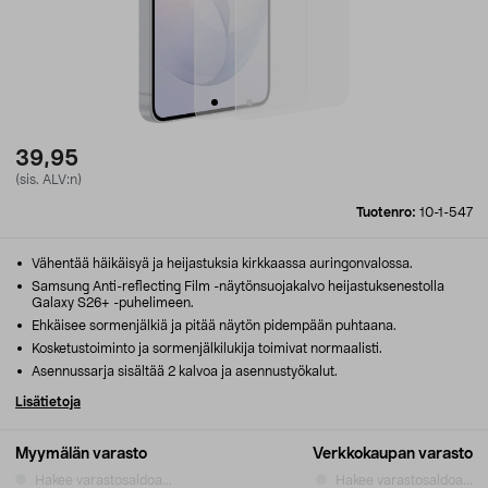
39,95
(sis. ALV:n)
Tuotenro:
10-1-547
Vähentää häikäisyä ja heijastuksia kirkkaassa auringonvalossa.
Samsung Anti-reflecting Film -näytönsuojakalvo heijastuksenestolla
Galaxy S26+ -puhelimeen.
Ehkäisee sormenjälkiä ja pitää näytön pidempään puhtaana.
Kosketustoiminto ja sormenjälkilukija toimivat normaalisti.
Asennussarja sisältää 2 kalvoa ja asennustyökalut.
Lisätietoja
Myymälän varasto
Verkkokaupan varasto
Hakee varastosaldoa...
Hakee varastosaldoa...