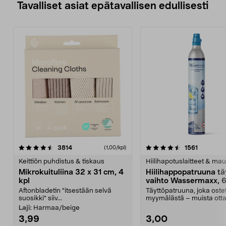
Tavalliset asiat epätavallisen edullisesti
4.5viidestä
arvostelut
4.5viidestä
arvostelu
3814
1561
(1,00/kpl)
tähdestä
t
Keittiön puhdistus & tiskaus
Hiilihapotuslaitteet & mau
Mikrokuituliina 32 x 31 cm, 4
Hiilihappopatruuna tä
kpl
vaihto Wassermaxx, 6
Aftonbladetin "itsestään selvä
Täyttöpatruuna, joka ost
suosikki" siiv...
myymälästä – muista ott
patruuna mukaasi m...
Laji:
Harmaa/beige
3,99
3,00