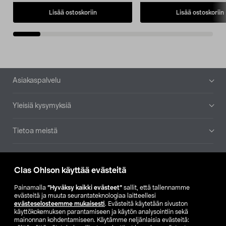
Lisää ostoskoriin
Lisää ostoskoriin
Alatunniste
Asiakaspalvelu
Yleisiä kysymyksiä
Tietoa meistä
Ajankohtaista
Clas Ohlson käyttää evästeitä
Muut yrityksemme
Painamalla
”Hyväksy kaikki evästeet”
sallit, että tallennamme
evästeitä ja muuta seurantateknologiaa laitteellesi
evästeselosteemme mukaisesti
. Evästeitä käytetään sivuston
Etsi myymälä
käyttökokemuksen parantamiseen ja käytön analysointiin sekä
mainonnan kohdentamiseen. Käytämme neljänlaisia evästeitä: