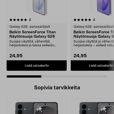
5.0 viidestä
arvostelut
arvostelut
2
2
0.0 viidestä
tähdestä
t
Galaxy S26 -panssarilasit
Galaxy S26 -panssarilasit
Belkin ScreenForce Titan
Belkin ScreenForce T
Näytönsuoja Galaxy S26
Näytönsuoja Galaxy 
Ultralle
Suojaa näyttöä, vähentää
Suojaa näyttöä ja vähent
heijastuksia ja takaa selkeän
heijastuksia – selkeä nä
näkyvyyden auringonvaloss...
myös auringonvalossa. Be
24,95
24,95
Lisää ostoskoriin
Lisää ostoskoriin
Sopivia tarvikkeita