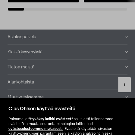
Alatunniste
Asiakaspalvelu
Yleisiä kysymyksiä
Tietoa meistä
Ajankohtaista
Product
+
quantity
Muut yrityksemme
Clas Ohlson käyttää evästeitä
Etsi myymälä
Painamalla
”Hyväksy kaikki evästeet”
sallit, että tallennamme
evästeitä ja muuta seurantateknologiaa laitteellesi
SE
NO
FI
evästeselosteemme mukaisesti
. Evästeitä käytetään sivuston
käyttökokemuksen parantamiseen ja käytön analysointiin sekä