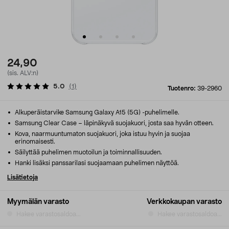
24,90
(sis. ALV:n)
5.0
(
1
)
Tuotenro:
39-2960
Alkuperäistarvike Samsung Galaxy A15 (5G) -puhelimelle.
Samsung Clear Case – läpinäkyvä suojakuori, josta saa hyvän otteen.
Kova, naarmuuntumaton suojakuori, joka istuu hyvin ja suojaa
erinomaisesti.
Säilyttää puhelimen muotoilun ja toiminnallisuuden.
Hanki lisäksi panssarilasi suojaamaan puhelimen näyttöä.
Lisätietoja
Myymälän varasto
Verkkokaupan varasto
Hakee varastosaldoa...
Hakee varastosaldoa...