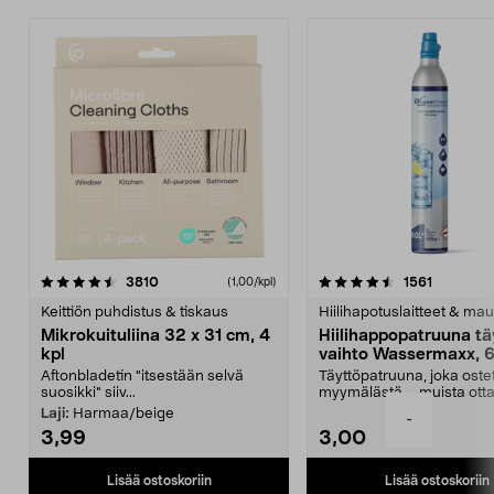
4.5viidestä
arvostelut
4.5viidestä
arvostelu
3810
1561
(1,00/kpl)
tähdestä
t
Keittiön puhdistus & tiskaus
Hiilihapotuslaitteet & mau
Mikrokuituliina 32 x 31 cm, 4
Hiilihappopatruuna tä
kpl
vaihto Wassermaxx, 6
Aftonbladetin "itsestään selvä
Täyttöpatruuna, joka ost
suosikki" siiv...
myymälästä – muista ott
patruuna mukaasi m...
Laji:
Harmaa/beige
-
3,99
3,00
Lisää ostoskoriin
Lisää ostoskoriin