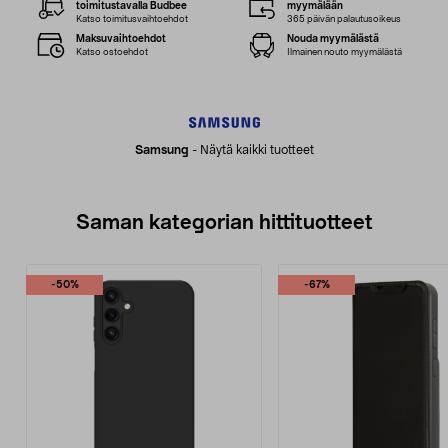
toimitustavalla Budbee
myymälään
Katso toimitusvaihtoehdot
365 päivän palautusoikeus
Maksuvaihtoehdot
Nouda myymälästä
Katso ostoehdot
Ilmainen nouto myymälästä
Samsung
-
Näytä kaikki tuotteet
Saman kategorian hittituotteet
-50%
-67%