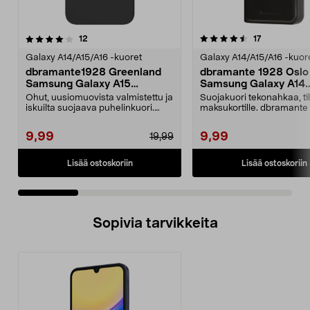
4.5 viidestä
arvostelut
arvostelut
12
17
0.0 viidestä
tähdestä
t
Galaxy A14/A15/A16 -kuoret
Galaxy A14/A15/A16 -kuor
dbramante1928 Greenland
dbramante 1928 Oslo
Samsung Galaxy A15
Samsung Galaxy A14
Suojakuori
Lompakkokotelo
Ohut, uusiomuovista valmistettu ja
Suojakuori tekonahkaa, ti
iskuilta suojaava puhelinkuori.
maksukortille. dbramante
dbramante1928...
Oslo – iskuilta suo...
9,99
9,99
19,99
Lisää ostoskoriin
Lisää ostoskoriin
Sopivia tarvikkeita