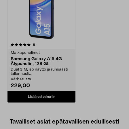
arvostelut
8
Matkapuhelimet
Samsung Galaxy A15 4G
Älypuhelin, 128 Gt
Dual SIM, iso näyttö ja runsaasti
tallennusti...
Väri:
Musta
229,00
Lisää ostoskoriin
Tavalliset asiat epätavallisen edullisesti