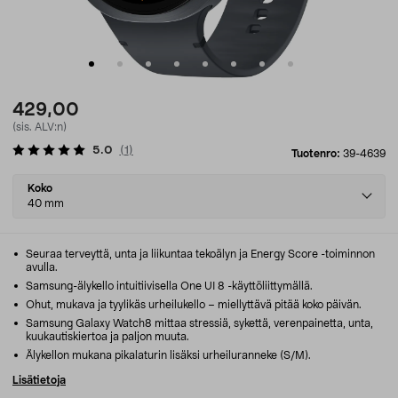
429,00
(sis. ALV:n)
5.0
(
1
)
Tuotenro:
39-4639
Select
Koko
variant
40 mm
Seuraa terveyttä, unta ja liikuntaa tekoälyn ja Energy Score -toiminnon
avulla.
Samsung-älykello intuitiivisella One UI 8 -käyttöliittymällä.
Ohut, mukava ja tyylikäs urheilukello – miellyttävä pitää koko päivän.
Samsung Galaxy Watch8 mittaa stressiä, sykettä, verenpainetta, unta,
kuukautiskiertoa ja paljon muuta.
Älykellon mukana pikalaturin lisäksi urheiluranneke (S/M).
Lisätietoja