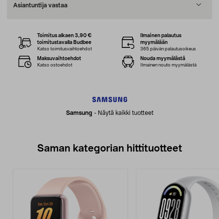
Asiantuntija vastaa
Toimitus alkaen 3,90 €
Ilmainen palautus
toimitustavalla Budbee
myymälään
Katso toimitusvaihtoehdot
365 päivän palautusoikeus
Maksuvaihtoehdot
Nouda myymälästä
Katso ostoehdot
Ilmainen nouto myymälästä
Samsung
-
Näytä kaikki tuotteet
Saman kategorian hittituotteet