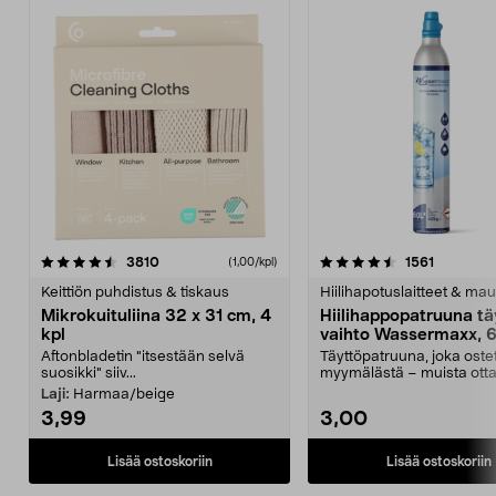
4.5viidestä
arvostelut
4.5viidestä
arvostelu
3810
1561
(1,00/kpl)
tähdestä
t
Keittiön puhdistus & tiskaus
Hiilihapotuslaitteet & mau
Mikrokuituliina 32 x 31 cm, 4
Hiilihappopatruuna tä
kpl
vaihto Wassermaxx, 6
Aftonbladetin "itsestään selvä
Täyttöpatruuna, joka ost
suosikki" siiv...
myymälästä – muista ott
patruuna mukaasi m...
Laji:
Harmaa/beige
3,99
3,00
Lisää ostoskoriin
Lisää ostoskoriin