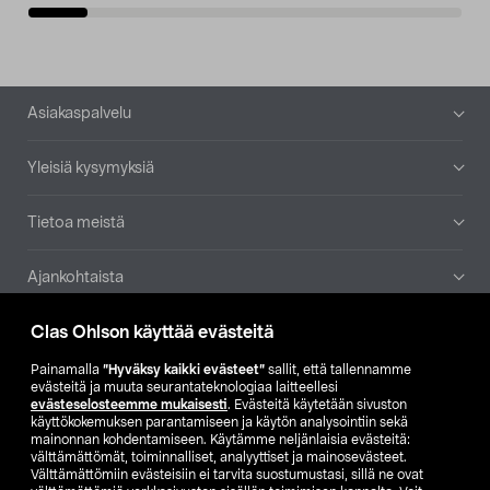
Alatunniste
Asiakaspalvelu
Yleisiä kysymyksiä
Tietoa meistä
Ajankohtaista
Clas Ohlson käyttää evästeitä
Muut yrityksemme
Painamalla
”Hyväksy kaikki evästeet”
sallit, että tallennamme
Etsi myymälä
evästeitä ja muuta seurantateknologiaa laitteellesi
evästeselosteemme mukaisesti
. Evästeitä käytetään sivuston
käyttökokemuksen parantamiseen ja käytön analysointiin sekä
mainonnan kohdentamiseen. Käytämme neljänlaisia evästeitä:
SE
NO
FI
välttämättömät, toiminnalliset, analyyttiset ja mainosevästeet.
Välttämättömiin evästeisiin ei tarvita suostumustasi, sillä ne ovat
FI
SV