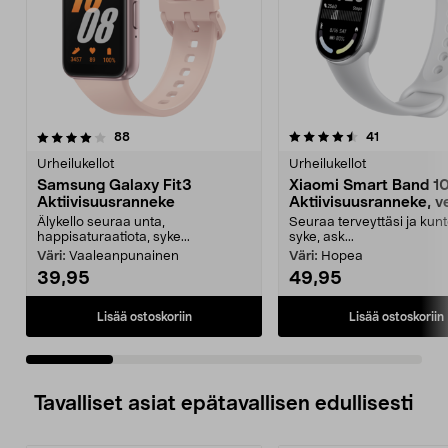
4.5 viidestä
arvostelut
4.5 viidestä
arvostelut
88
41
tähdestä
t
Urheilukellot
Urheilukellot
Samsung Galaxy Fit3
Xiaomi Smart Band 1
Aktiivisuusranneke
Aktiivisuusranneke, ve
Älykello seuraa unta,
Seuraa terveyttäsi ja kunt
happisaturaatiota, syke...
syke, ask...
Väri:
Vaaleanpunainen
Väri:
Hopea
39,95
49,95
Lisää ostoskoriin
Lisää ostoskoriin
Tavalliset asiat epätavallisen edullisesti