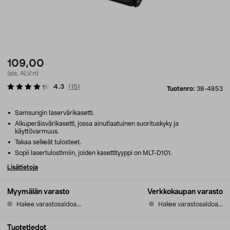
109,00
(sis. ALV:n)
4.3
(
15
)
Tuotenro:
38-4853
Samsungin laservärikasetti.
Alkuperäisvärikasetti, jossa ainutlaatuinen suorituskyky ja
käyttövarmuus.
Takaa selkeät tulosteet.
Sopii lasertulostimiin, joiden kasettityyppi on MLT-D101.
Lisätietoja
Myymälän varasto
Verkkokaupan varasto
Hakee varastosaldoa...
Hakee varastosaldoa...
Tuotetiedot