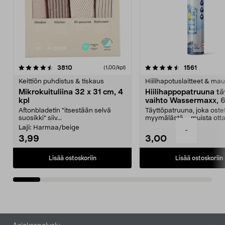
4.5viidestä
arvostelut
4.5viidestä
arvostelu
3810
1561
(1,00/kpl)
tähdestä
t
Keittiön puhdistus & tiskaus
Hiilihapotuslaitteet & mau
Mikrokuituliina 32 x 31 cm, 4
Hiilihappopatruuna tä
kpl
vaihto Wassermaxx, 6
Aftonbladetin "itsestään selvä
Täyttöpatruuna, joka ost
suosikki" siiv...
myymälästä – muista ott
patruuna mukaasi m...
Laji:
Harmaa/beige
-
3,99
3,00
Lisää ostoskoriin
Lisää ostoskoriin
Alatunniste