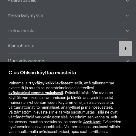
Asiakaspalvelu
Yleisiä kysymyksiä
Tietoa meistä
Ajankohtaista
Product
+
quantity
Muut yrityksemme
Clas Ohlson käyttää evästeitä
Etsi myymälä
Painamalla
”Hyväksy kaikki evästeet”
sallit, että tallennamme
evästeitä ja muuta seurantateknologiaa laitteellesi
SE
NO
FI
evästeselosteemme mukaisesti
. Evästeitä käytetään sivuston
käyttökokemuksen parantamiseen ja käytön analysointiin sekä
FI
SV
mainonnan kohdentamiseen. Käytämme neljänlaisia evästeitä:
välttämättömät, toiminnalliset, analyyttiset ja mainosevästeet.
Välttämättömiin evästeisiin ei tarvita suostumustasi, sillä ne ovat
välttämättömiä verkkosivuston sisällön toimimisen kannalta. Voit
halutessasi muuttaa asetuksiasi painamalla
Asetukset
. Evästeiden
hyväksyminen on vapaaehtoista. Voit perua suostumuksesi milloin
vain muuttamalla evästeasetuksiasi, apua saat tarvittaessa