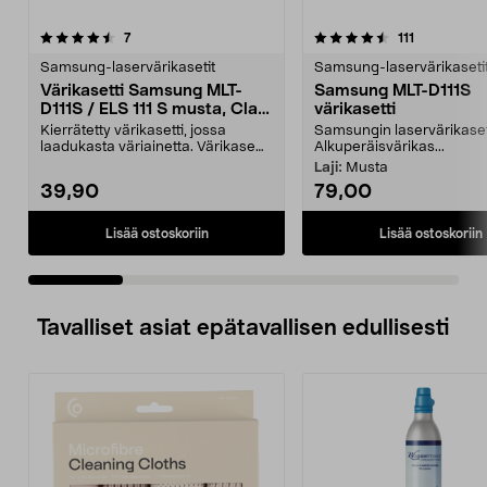
4.5 viidestä
arvostelut
4.5 viidestä
arvostelut
7
111
tähdestä
t
Samsung-laservärikasetit
Samsung-laservärikaseti
Värikasetti Samsung MLT-
Samsung MLT-D111S
D111S / ELS 111 S musta, Clas
värikasetti
Ohlson
Kierrätetty värikasetti, jossa
Samsungin laservärikaset
laadukasta väriainetta. Värikasetti
Alkuperäisvärikas...
Samsung MLT-D...
Laji:
Musta
39,90
79,00
Lisää ostoskoriin
Lisää ostoskoriin
Tavalliset asiat epätavallisen edullisesti