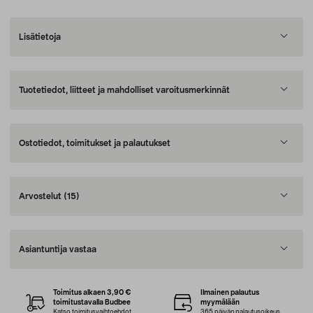
Lisätietoja
Tuotetiedot, liitteet ja mahdolliset varoitusmerkinnät
Ostotiedot, toimitukset ja palautukset
Arvostelut
(15)
Asiantuntija vastaa
Toimitus alkaen 3,90 €
Ilmainen palautus
toimitustavalla Budbee
myymälään
Katso toimitusvaihtoehdot
365 päivän palautusoikeus