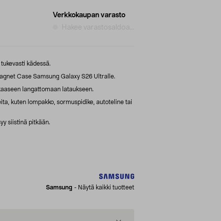
Verkkokaupan varasto
Hakee varastosaldoa...
 tukevasti kädessä.
agnet Case Samsung Galaxy S26 Ultralle.
kaaseen langattomaan lataukseen.
ita, kuten lompakko, sormuspidike, autoteline tai
yy siistinä pitkään.
Samsung
-
Näytä kaikki tuotteet