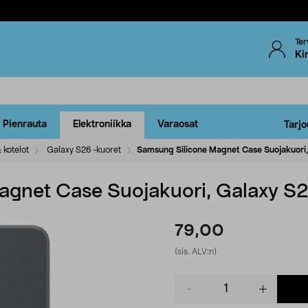
Ter
Ki
Pienrauta
Elektroniikka
Varaosat
Tarjo
 kotelot
Galaxy S26 -kuoret
Samsung Silicone Magnet Case Suojakuori,
gnet Case Suojakuori, Galaxy S2
79,00
(sis. ALV:n)
Product
quantity