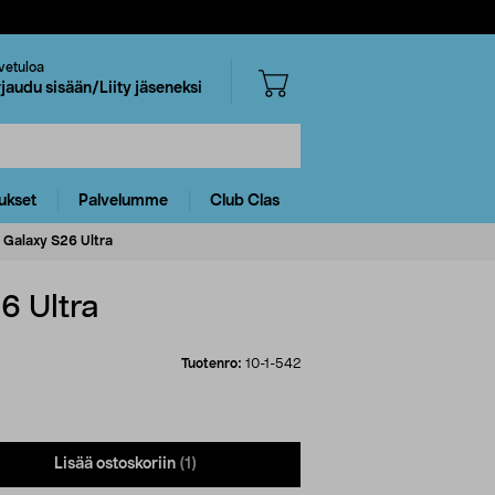
vetuloa
rjaudu sisään/Liity jäseneksi
ukset
Palvelumme
Club Clas
 Galaxy S26 Ultra
6 Ultra
Tuotenro:
10-1-542
Lisää ostoskoriin
(1)