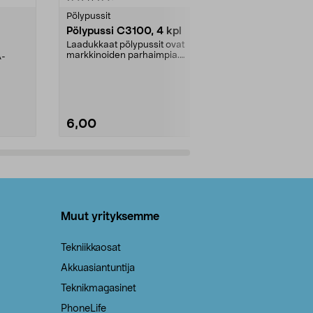
tähdestä
tähdestä
Pölypussit
Kierrätys & ro
Pölypussi C3100, 4 kpl
Roskapussi,
kahvat, 30 l
Laadukkaat pölypussit ovat
markkinoiden parhaimpia.
A-
Testivoittaja 
Kestävä, jopa 50 % suurempi ...
roskapussi u
Roskapussi, jo
6,00
2,00
Lisää ostoskoriin
Lisää
Muut yrityksemme
Tekniikkaosat
Akkuasiantuntija
Teknikmagasinet
PhoneLife