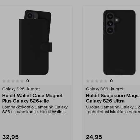
5.0 viidestä
arvostelut
arvostelut
0
0
0.0 viidestä
tähdestä
Galaxy S26 -kuoret
Galaxy S26 -kuoret
Holdit Wallet Case Magnet
Holdit Suojakuori Mags
Plus Galaxy S26+:lle
Galaxy S26 Ultra
Lompakkokotelo Samsung Galaxy
Suojaa Samsung Galaxy S26
S26+ -puhelimelle. Holdit Wallet
-puhelintasi iskuilta ja naarm
Case Magnet Plus ...
Holdit Sili...
32,95
24,95