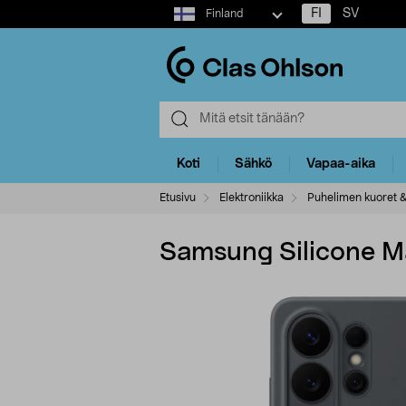
Select
FI
SV
Finland
market
Koti
Sähkö
Vapaa-aika
Etusivu
Elektroniikka
Puhelimen kuoret &
Samsung Silicone Ma