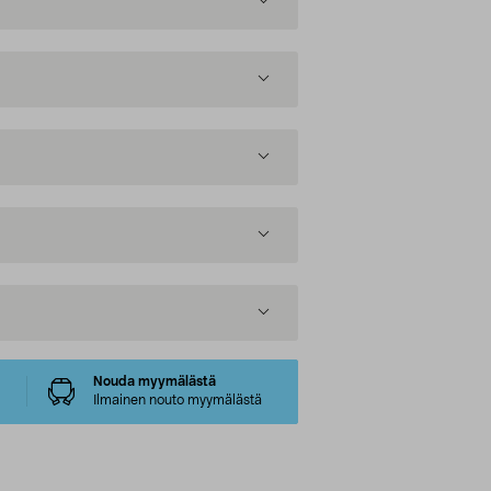
Nouda myymälästä
Ilmainen nouto myymälästä