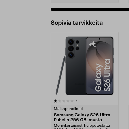
Sopivia tarvikkeita
0viidestä
arvostelut
1
0.0 viidestä
tähdestä
tähdestä
Matkapuhelimet
Samsung Galaxy S26 Ultra
Puhelin 256 GB, musta
Moninkertaisesti huipputestattu