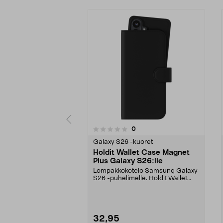
arvostelut
0
0 viidestä
0.0 viidestä
tähdestä
tähdestä
Galaxy S26 -kuoret
Holdit Wallet Case Magnet
Plus Galaxy S26:lle
Lompakkokotelo Samsung Galaxy
S26 -puhelimelle. Holdit Wallet
Case Magnet Plus –...
32,95