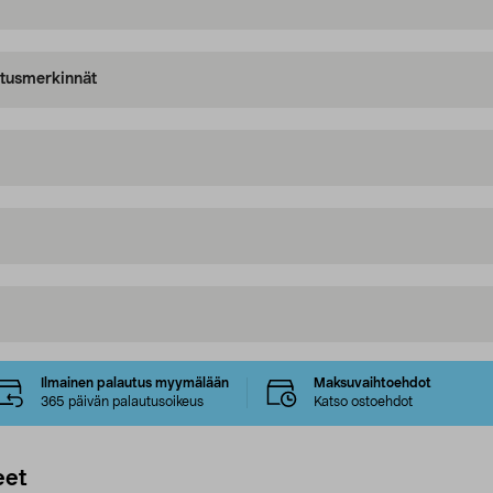
oitusmerkinnät
Ilmainen palautus myymälään
Maksuvaihtoehdot
365 päivän palautusoikeus
Katso ostoehdot
eet