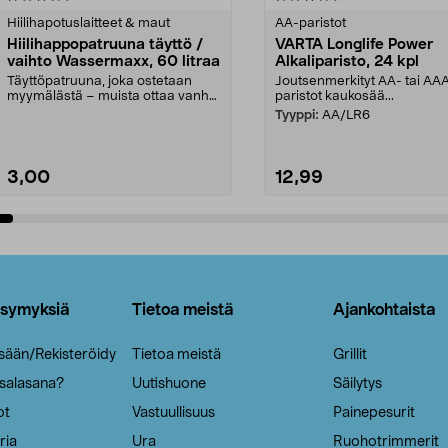
tähdestä
Hiilihapotuslaitteet & maut
AA-paristot
Hiilihappopatruuna täyttö /
VARTA Longlife Power
vaihto Wassermaxx, 60 litraa
Alkaliparisto, 24 kpl
Täyttöpatruuna, joka ostetaan
Joutsenmerkityt AA- tai AA
myymälästä – muista ottaa vanha
paristot kaukosää...
patruuna mukaasi m...
Tyyppi:
AA/LR6
3,00
12,99
Lisää ostoskoriin
Lisää ostoskoriin
ysymyksiä
Tietoa meistä
Ajankohtaista
isään/Rekisteröidy
Tietoa meistä
Grillit
 salasana?
Uutishuone
Säilytys
ot
Vastuullisuus
Painepesurit
ria
Ura
Ruohotrimmerit