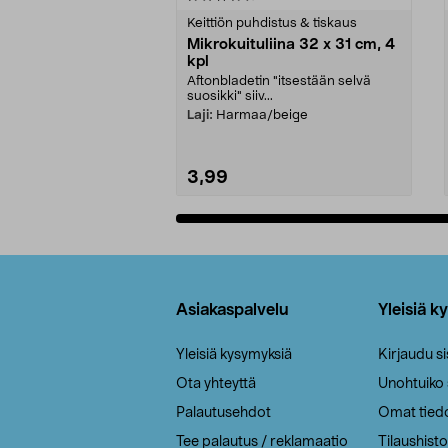
tähdestä
tähdestä
Keittiön puhdistus & tiskaus
Mikrokuituliina 32 x 31 cm, 4
kpl
Aftonbladetin "itsestään selvä
suosikki" siiv...
Laji:
Harmaa/beige
3,99
Lisää ostoskoriin
Alatunniste
Asiakaspalvelu
Yleisiä k
Yleisiä kysymyksiä
Kirjaudu s
Ota yhteyttä
Unohtuiko
Palautusehdot
Omat tied
Tee palautus / reklamaatio
Tilaushisto