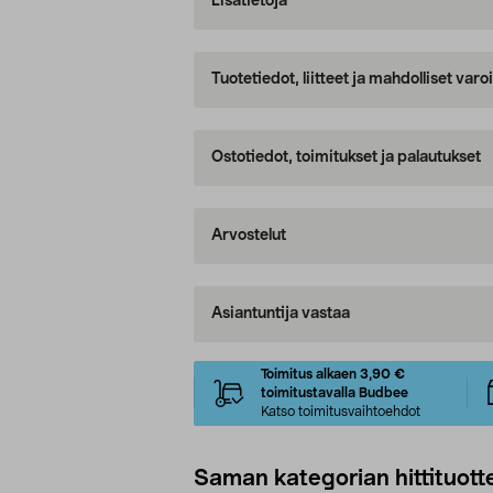
Lisätietoja
Tuotetiedot, liitteet ja mahdolliset var
Ostotiedot, toimitukset ja palautukset
Arvostelut
Asiantuntija vastaa
Toimitus alkaen 3,90 €
toimitustavalla Budbee
Katso toimitusvaihtoehdot
Saman kategorian hittituott