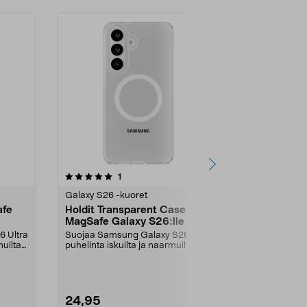
5.0 viidestä
arvostelut
5.0
1
1
tähdestä
tähdestä
Galaxy S26 -kuoret
Galaxy S26 -p
afe
Holdit Transparent Case
Belkin Scre
MagSafe Galaxy S26:lle
in-1-suoja 
 Ultra
Suojaa Samsung Galaxy S26 -
Näytönsuoja, 
uilta.
puhelinta iskuilta ja naarmuilta.
linssinsuoja 
Holdit Transparent ...
Belkin Titan 3-
24,95
59,00