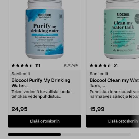
4.5 viidestä
arvostelut
4.0 viidestä
arvostelut
111
51
(0,10/kpl)
tähdestä
t
Saniteetti
Saniteetti
Biocool Purify My Drinking
Biocool Clean my Wat
Water
Tank,
Vedenpuhdistustabletit, 250
Vedenpuhdistustablet
Tekee vedestä turvallista juoda –
Puhdistaa tehokkaasti vesi
kpl
kpl
tehokas vedenpuhdistus
harmaavesisäiliöt ja letkut
matkailuautoon ja venee...
makua e...
24,95
15,99
Lisää ostoskoriin
Lisää ostoskoriin