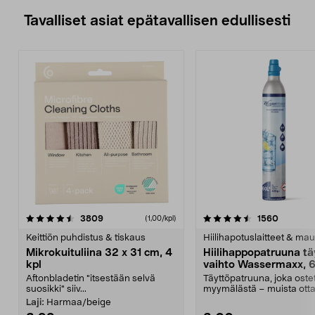
Tavalliset asiat epätavallisen edullisesti
4.5viidestä
arvostelut
4.5viidestä
arvostel
3809
1560
(1,00/kpl)
tähdestä
t
Keittiön puhdistus & tiskaus
Hiilihapotuslaitteet & mau
Mikrokuituliina 32 x 31 cm, 4
Hiilihappopatruuna tä
kpl
vaihto Wassermaxx, 6
Aftonbladetin "itsestään selvä
Täyttöpatruuna, joka ost
suosikki" siiv...
myymälästä – muista ott
patruuna mukaasi m...
Laji:
Harmaa/beige