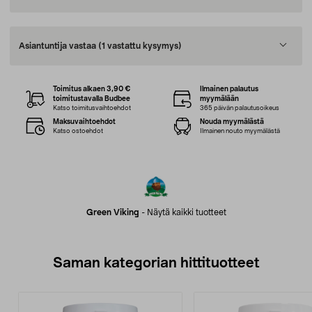
Asiantuntija vastaa
(1 vastattu kysymys)
Toimitus alkaen 3,90 €
Ilmainen palautus
toimitustavalla Budbee
myymälään
Katso toimitusvaihtoehdot
365 päivän palautusoikeus
Maksuvaihtoehdot
Nouda myymälästä
Katso ostoehdot
Ilmainen nouto myymälästä
Green Viking
-
Näytä kaikki tuotteet
Saman kategorian hittituotteet