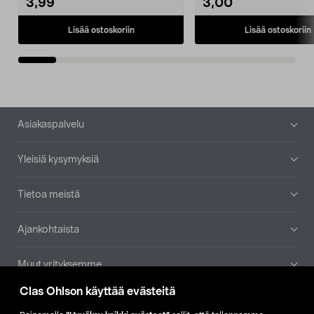
3,99
3,00
Lisää ostoskoriin
Lisää ostoskoriin
Alatunniste
Asiakaspalvelu
Yleisiä kysymyksiä
Tietoa meistä
Ajankohtaista
Muut yrityksemme
Clas Ohlson käyttää evästeitä
Etsi myymälä