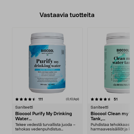
Vastaavia tuotteita
4.5viidestä
arvostelut
arvostelu
111
51
(0,10/kpl)
tähdestä
Saniteetti
Saniteetti
Biocool Purify My Drinking
Biocool Clean my W
Water
Tank,
Vedenpuhdistustabletit, 250
Vedenpuhdistustable
Tekee vedestä turvallista juoda –
Puhdistaa tehokkaasti ve
kpl
kpl
tehokas vedenpuhdistus
harmaavesisäiliöt ja letk
matkailuautoon ja venee...
makua e...