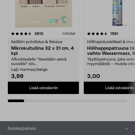
4.5viidestä
arvostelut
4.5viidestä
arvostelu
3810
1561
(1,00/kpl)
tähdestä
t
Keittiön puhdistus & tiskaus
Hiilihapotuslaitteet & mau
Mikrokuituliina 32 x 31 cm, 4
Hiilihappopatruuna tä
kpl
vaihto Wassermaxx, 6
Aftonbladetin "itsestään selvä
Täyttöpatruuna, joka ost
suosikki" siiv...
myymälästä – muista ott
patruuna mukaasi m...
Laji:
Harmaa/beige
3,99
3,00
Lisää ostoskoriin
Lisää ostoskoriin
Alatunniste
Asiakaspalvelu