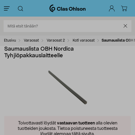
Etusivu
Varaosat
Varaosat 2
Koti varaosat
Saumauslista OBH N
Saumauslista OBH Nordica
Tyhjiöpakkauslaitteelle
Toivottavasti löydät
vastaavan tuotteen
alla olevien
tuotteiden joukosta.
Tietoa poistuneesta tuotteesta
löydät alempaa tältä sivulta.