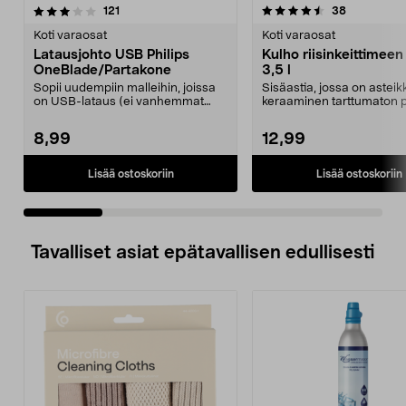
4.5 viidestä
arvostelut
4.5 viidestä
arvostelut
121
38
tähdestä
t
Koti varaosat
Koti varaosat
Latausjohto USB Philips
Kulho riisinkeittimeen
OneBlade/Partakone
3,5 l
Sopii uudempiin malleihin, joissa
Sisäastia, jossa on asteik
on USB-lataus (ei vanhemmat
keraaminen tarttumaton p
mallit, joissa on ...
Astia sopii Col...
8,99
12,99
Lisää ostoskoriin
Lisää ostoskoriin
Tavalliset asiat epätavallisen edullisesti