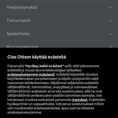
Yleisiä kysymyksiä
Tietoa meistä
Ajankohtaista
Muut yrityksemme
Clas Ohlson käyttää evästeitä
Etsi myymälä
Painamalla
”Hyväksy kaikki evästeet”
sallit, että tallennamme
evästeitä ja muuta seurantateknologiaa laitteellesi
SE
NO
FI
evästeselosteemme mukaisesti
. Evästeitä käytetään sivuston
käyttökokemuksen parantamiseen ja käytön analysointiin sekä
FI
SV
mainonnan kohdentamiseen. Käytämme neljänlaisia evästeitä:
välttämättömät, toiminnalliset, analyyttiset ja mainosevästeet.
Välttämättömiin evästeisiin ei tarvita suostumustasi, sillä ne ovat
välttämättömiä verkkosivuston sisällön toimimisen kannalta. Voit
halutessasi muuttaa asetuksiasi painamalla
Asetukset
. Evästeiden
hyväksyminen on vapaaehtoista. Voit perua suostumuksesi milloin
vain muuttamalla evästeasetuksiasi, apua saat tarvittaessa
asiakaspalvelustamme.
Club Clas
Ostoehdot
Tietosuojaseloste