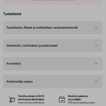
Tuotetiedot
Tuotetiedot, liitteet ja mahdolliset varoitusmerkinnät
Ostotiedot, toimitukset ja palautukset
Arvostelut
Asiantuntija vastaa
Toimitus alkaen 3,90 €
Ilmainen palautus
toimitustavalla Budbee
myymälään
Katso toimitusvaihtoehdot
365 päivän palautusoikeus