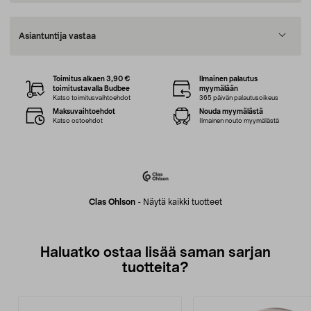
Asiantuntija vastaa
Toimitus alkaen 3,90 €
Ilmainen palautus
toimitustavalla Budbee
myymälään
Katso toimitusvaihtoehdot
365 päivän palautusoikeus
Maksuvaihtoehdot
Nouda myymälästä
Katso ostoehdot
Ilmainen nouto myymälästä
Clas Ohlson
-
Näytä kaikki tuotteet
Haluatko ostaa lisää saman sarjan
tuotteita?