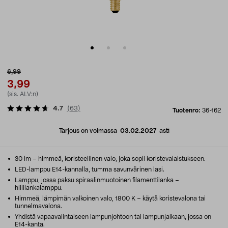
6,99
3,99
(sis. ALV:n)
4.7
(
63
)
Tuotenro:
36-162
Tarjous on voimassa
03.02.2027
asti
30 lm – himmeä, koristeellinen valo, joka sopii koristevalaistukseen.
LED-lamppu E14-kannalla, tumma savunvärinen lasi.
Lamppu, jossa paksu spiraalinmuotoinen filamenttilanka –
hiililankalamppu.
Himmeä, lämpimän valkoinen valo, 1800 K – käytä koristevalona tai
tunnelmavalona.
Yhdistä vapaavalintaiseen lampunjohtoon tai lampunjalkaan, jossa on
E14-kanta.