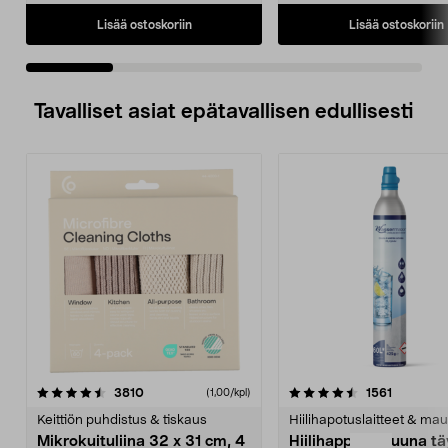
Lisää ostoskoriin
Lisää ostoskoriin
Tavalliset asiat epätavallisen edullisesti
4.5viidestä
arvostelut
4.5viidestä
arvostelu
3810
1561
(1,00/kpl)
tähdestä
t
Keittiön puhdistus & tiskaus
Hiilihapotuslaitteet & mau
Mikrokuituliina 32 x 31 cm, 4
Hiilihappopatruuna tä