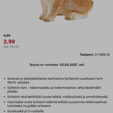
6,99
2,99
(sis. ALV:n)
Tuotenro:
31-7669-16
Tarjous on voimassa
03.02.2027
asti
Suloinen ja yksityiskohtainen kanihahmo Schleichin suositusta Farm
World -sarjasta.
Schleich-kani – käsinmaalattu ja todenmukainen, tehty kestämään
pitkään.
Schleich-lelut kehittävät luovaa leikkiä, mielikuvitusta ja ymmärtämystä.
Osta lisäksi muita Schleich-eläimiä entistä suuremman leikkimaailman
luomiseksi (myydään erikseen).
Suositusikä yli 3-vuotiaille.