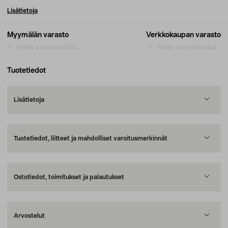
Lisätietoja
Myymälän varasto
Verkkokaupan varasto
Hakee varastosaldoa...
Hakee varastosaldoa...
Tuotetiedot
Lisätietoja
Tuotetiedot, liitteet ja mahdolliset varoitusmerkinnät
Ostotiedot, toimitukset ja palautukset
Arvostelut