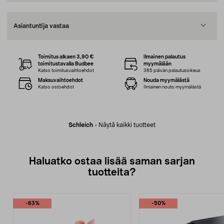
Asiantuntija vastaa
Toimitus alkaen 3,90 €
Ilmainen palautus
toimitustavalla Budbee
myymälään
Katso toimitusvaihtoehdot
365 päivän palautusoikeus
Maksuvaihtoehdot
Nouda myymälästä
Katso ostoehdot
Ilmainen nouto myymälästä
Schleich
-
Näytä kaikki tuotteet
Haluatko ostaa lisää saman sarjan
tuotteita?
-63%
-50%