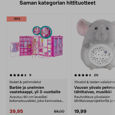
Saman kategorian hittituotteet
-55%
4.5 viidestä
arvostelut
4.5 viidestä
arvostelut
9
20
tähdestä
t
Nuket & pehmolelut
Yövalot & lasten valaisime
Barbie ja unelmien
Vauvan yövalo pehmol
vaatekaappi, yli 3-vuotiaille
tähtitaivas, musiikki
Avautuu 90 cm leveäksi
Rauhoittava yövalaisin
kokonaisuudeksi, joka kannustaa
tähtitaivasprojektorilla ja 
mielikuvituksellisiin lei...
Vauvojen ja laste...
39,95
19,99
89,00