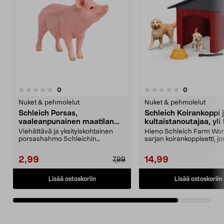
arvostelut
arvostelut
0
0
0.0 viidestä
tähdestä
Nuket & pehmolelut
Nuket & pehmolelut
Schleich Porsas,
Schleich Koirankoppi 
vaaleanpunainen maatilan
kultaistanoutajaa, yli
eläin, yli 3-vuotiaille
vuotiaille
Viehättävä ja yksityiskohtainen
Hieno Schleich Farm Wor
porsashahmo Schleichin
sarjan koirankoppisetti, jo
suositusta Farm World -sa...
ja koiranpentu. ...
2,99
14,99
7,99
Lisää ostoskoriin
Lisää ostoskoriin