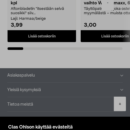
-
kpl
vaihto Wassermaxx, 6
Aftonbladetin "itsestään selvä
Täyttöpatruuna, joka ost
suosikki" siiv...
myymälästä – muista ott
patruuna mukaasi m...
Laji:
Harmaa/beige
3,99
3,00
Lisää ostoskoriin
Lisää ostoskoriin
Alatunniste
Asiakaspalvelu
Yleisiä kysymyksiä
Product
+
Tietoa meistä
quantity
Ajankohtaista
Clas Ohlson käyttää evästeitä