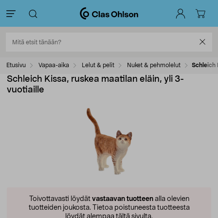
Etusivu
Vapaa-aika
Lelut & pelit
Nuket & pehmolelut
Schleich 
Schleich Kissa, ruskea maatilan eläin, yli 3-
vuotiaille
Toivottavasti löydät
vastaavan tuotteen
alla olevien
tuotteiden joukosta.
Tietoa poistuneesta tuotteesta
löydät alempaa tältä sivulta.