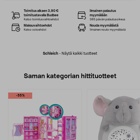
Toimitus alkaen 3,90 €
Ilmainen palautus
toimitustavalla Budbee
myymälään
Katso toimitusvaihtoehdot
365 päivän palautusoikeus
Maksuvaihtoehdot
Nouda myymälästä
Katso ostoehdot
Ilmainen nouto myymälästä
Schleich
-
Näytä kaikki tuotteet
Saman kategorian hittituotteet
-55%