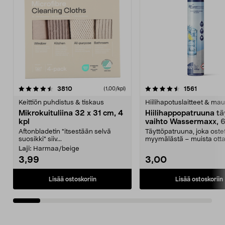
4.5viidestä
arvostelut
4.5viidestä
arvostelu
3810
1561
(1,00/kpl)
tähdestä
t
Keittiön puhdistus & tiskaus
Hiilihapotuslaitteet & mau
Mikrokuituliina 32 x 31 cm, 4
Hiilihappopatruuna tä
kpl
vaihto Wassermaxx, 6
Aftonbladetin "itsestään selvä
Täyttöpatruuna, joka ost
suosikki" siiv...
myymälästä – muista ott
patruuna mukaasi m...
Laji:
Harmaa/beige
3,99
3,00
Lisää ostoskoriin
Lisää ostoskoriin