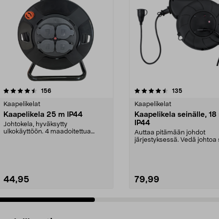
4.5 viidestä
arvostelut
5.0 viidestä
arvostelut
156
135
tähdestä
Kaapelikelat
Kaapelikelat
Kaapelikela 25 m IP44
Kaapelikela seinälle, 18
IP44
Johtokela, hyväksytty
ulkokäyttöön. 4 maadoitettua
Auttaa pitämään johdot
kannellista ja lapsiturvallis...
järjestyksessä. Vedä johtoa
määrä ja kelaa se käte...
44,95
79,99