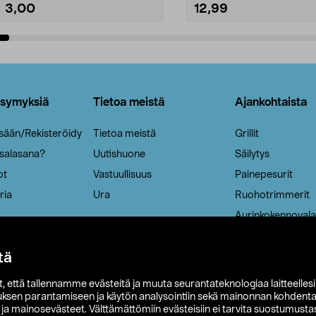
3,00
12,99
Lisää ostoskoriin
Lisää ostoskoriin
ysymyksiä
Tietoa meistä
Ajankohtaista
isään/Rekisteröidy
Tietoa meistä
Grillit
 salasana?
Uutishuone
Säilytys
ot
Vastuullisuus
Painepesurit
ria
Ura
Ruohotrimmerit
Aurinkokennovala
tä
it, että tallennamme evästeitä ja muuta seurantateknologiaa laitteelles
uksen parantamiseen ja käytön analysointiin sekä mainonnan kohdenta
t ja mainosevästeet. Välttämättömiin evästeisiin ei tarvita suostumustas