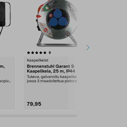
5.0 viidestä
arvostelut
4.5
6
1
tähdestä
tähdestä
Kaapelikelat
Kaapelikelat
 m,
Brennenstuhl Garant S
Brennenstuh
Kaapelikela, 25 m, IP44
ulkokäyttö
Tukeva, galvanoitu kaapelikela,
Kätevä kaapel
 sopiva
jossa 3 maadoitettua pistorasiaa.
innovatiivine
Brennenstuhl G...
Brennenstuhl-
79,95
119,00