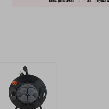
Tietoa poistuneesta tuotteesta löydät al