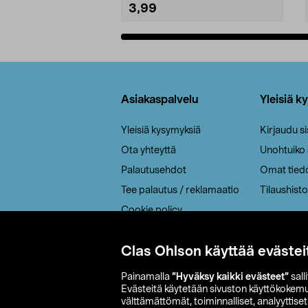
3,99
Lisää ostoskoriin
Alatunniste
Asiakaspalvelu
Yleisiä k
Yleisiä kysymyksiä
Kirjaudu s
Ota yhteyttä
Unohtuiko
Palautusehdot
Omat tied
Tee palautus / reklamaatio
Tilaushisto
Cookie policy
Toimitustavat
Clas Ohlson käyttää evästei
Saavutettavuus
Painamalla
”Hyväksy kaikki evästeet”
sall
Evästeitä käytetään sivuston käyttökokem
välttämättömät, toiminnalliset, analyyttise