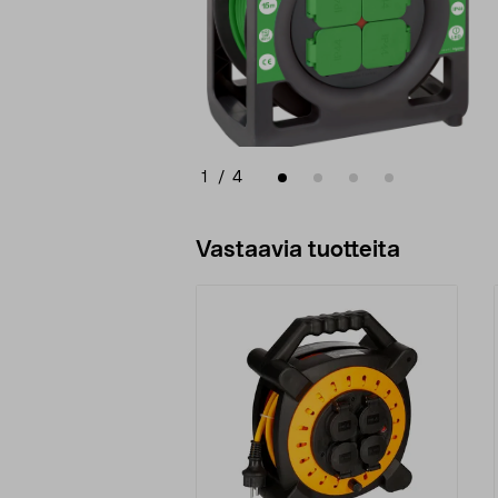
1
/
4
Vastaavia tuotteita