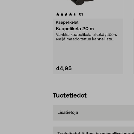
5viidestä
4.5viidestä
arvostelut
81
tähdestä
tähdestä
Kaapelikelat
Kaapelikela 20 m
Vankka kaapelikela ulkokäyttöön.
Neljä maadoitettua kannellista
pistorasiaa. Kes...
44,95
Lisää ostoskoriin
Tuotetiedot
Lisätietoja