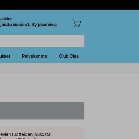
vetuloa
rjaudu sisään/Liity jäseneksi
ukset
Palvelumme
Club Clas
levien tuotteiden joukosta.