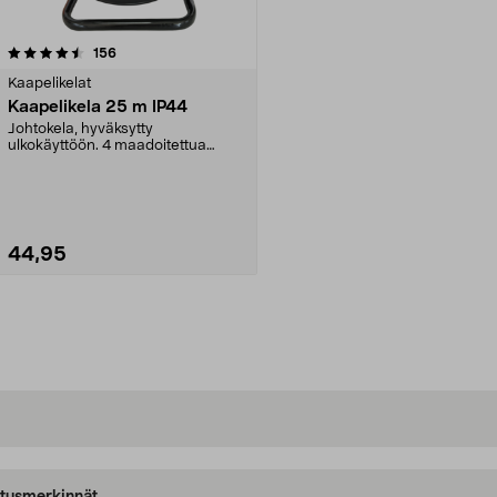
arvostelut
156
Kaapelikelat
Kaapelikela 25 m IP44
Johtokela, hyväksytty
ulkokäyttöön. 4 maadoitettua
kannellista ja lapsiturvallis...
44,95
Lisää ostoskoriin