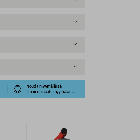
Nouda myymälästä
Ilmainen nouto myymälästä