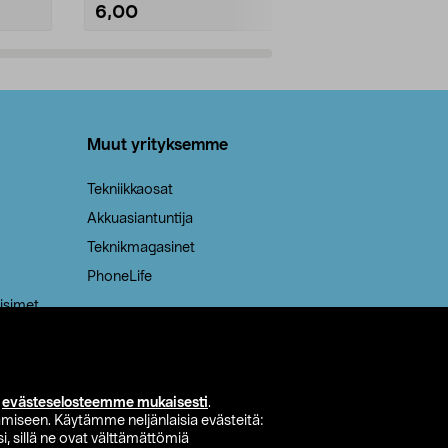
6,00
2,00
Lisää ostoskoriin
Lisää
Muut yrityksemme
Tekniikkaosat
Akkuasiantuntija
Teknikmagasinet
PhoneLife
isimet
i
evästeselosteemme mukaisesti
.
miseen. Käytämme neljänlaisia evästeitä:
i, sillä ne ovat välttämättömiä