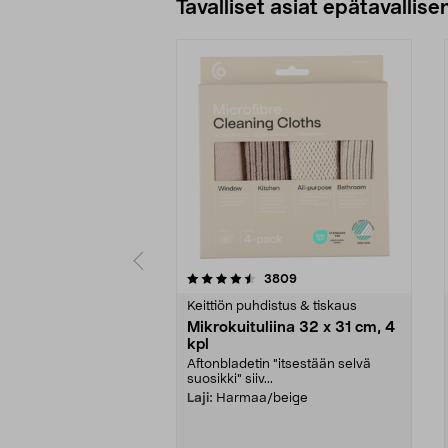
Tavalliset asiat epätavallisen
5viidestä
4.5viidestä
arvostelut
3809
tähdestä
tähdestä
Keittiön puhdistus & tiskaus
Mikrokuituliina 32 x 31 cm, 4
kpl
Aftonbladetin "itsestään selvä
suosikki" siiv...
Laji:
Harmaa/beige