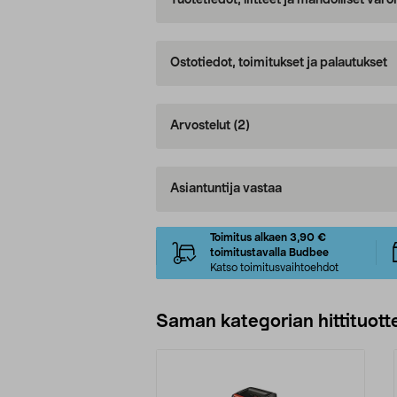
Tuotetiedot, liitteet ja mahdolliset var
Ostotiedot, toimitukset ja palautukset
Arvostelut
(2)
Asiantuntija vastaa
Toimitus alkaen 3,90 €
toimitustavalla Budbee
Katso toimitusvaihtoehdot
Saman kategorian hittituott