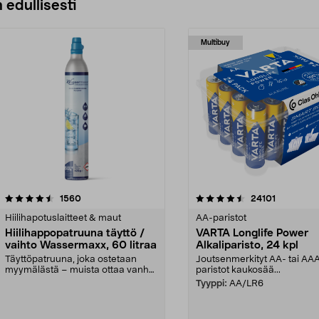
 edullisesti
Multibuy
4.5viidestä
arvostelut
4.5viidestä
arvostelut
1560
24101
tähdestä
Hiilihapotuslaitteet & maut
AA-paristot
Hiilihappopatruuna täyttö /
VARTA Longlife Power
vaihto Wassermaxx, 60 litraa
Alkaliparisto, 24 kpl
Täyttöpatruuna, joka ostetaan
Joutsenmerkityt AA- tai AA
myymälästä – muista ottaa vanha
paristot kaukosää...
patruuna mukaasi m...
Tyyppi:
AA/LR6