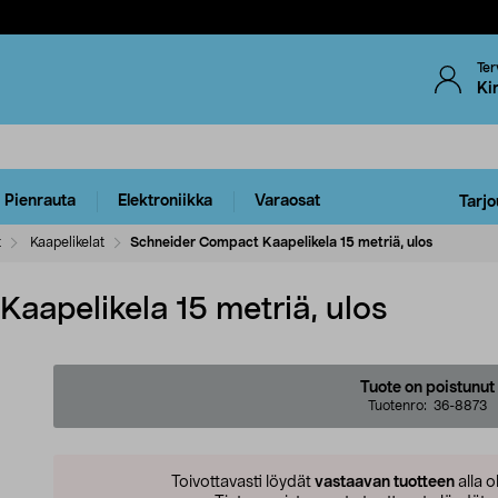
Ter
Ki
Pienrauta
Elektroniikka
Varaosat
Tarjo
t
Kaapelikelat
Schneider Compact Kaapelikela 15 metriä, ulos
aapelikela 15 metriä, ulos
Tuote on poistunut
Tuotenro:
36-8873
Toivottavasti löydät
vastaavan tuotteen
alla o