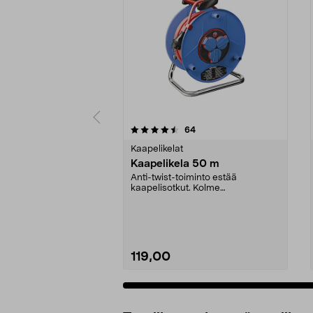
5 viidestä
4.5 viidestä
arvostelut
64
tähdestä
tähdestä
Kaapelikelat
Kaapelikela 50 m
Anti-twist-toiminto estää
kaapelisotkut. Kolme
maadoitettua, kannellista ja laps...
119,00