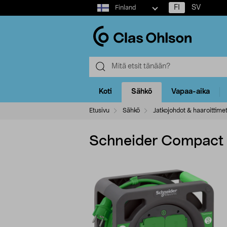
Select
FI
SV
Finland
market
Koti
Sähkö
Vapaa-aika
Etusivu
Sähkö
Jatkojohdot & haaroittime
Schneider Compact K