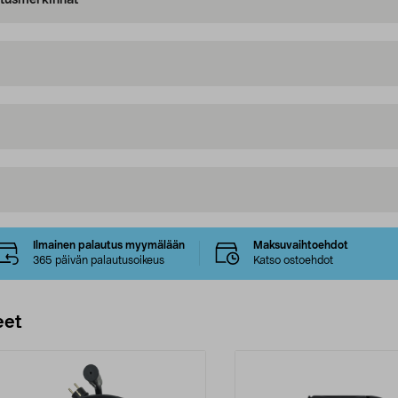
oitusmerkinnät
Ilmainen palautus myymälään
Maksuvaihtoehdot
365 päivän palautusoikeus
Katso ostoehdot
eet