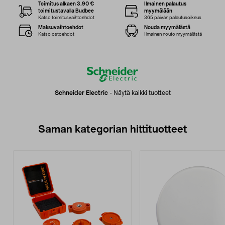
Toimitus alkaen 3,90 €
Ilmainen palautus
toimitustavalla Budbee
myymälään
Katso toimitusvaihtoehdot
365 päivän palautusoikeus
Maksuvaihtoehdot
Nouda myymälästä
Katso ostoehdot
Ilmainen nouto myymälästä
Schneider Electric
-
Näytä kaikki tuotteet
Saman kategorian hittituotteet