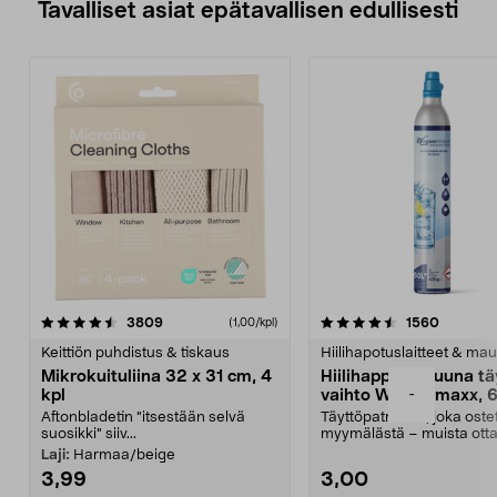
Tavalliset asiat epätavallisen edullisesti
4.5viidestä
arvostelut
4.5viidestä
arvostel
3809
1560
(1,00/kpl)
tähdestä
t
Keittiön puhdistus & tiskaus
Hiilihapotuslaitteet & mau
Mikrokuituliina 32 x 31 cm, 4
Hiilihappopatruuna tä
-
kpl
vaihto Wassermaxx, 6
Aftonbladetin "itsestään selvä
Täyttöpatruuna, joka ost
suosikki" siiv...
myymälästä – muista ott
patruuna mukaasi m...
Laji:
Harmaa/beige
3,99
3,00