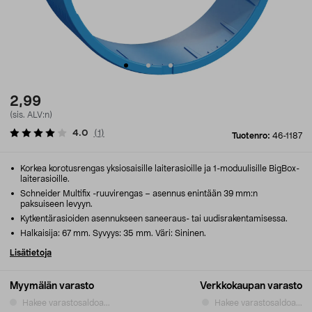
2,99
(sis. ALV:n)
4.0
(
1
)
Tuotenro:
46-1187
Korkea korotusrengas yksiosaisille laiterasioille ja 1-moduulisille BigBox-
laiterasioille.
Schneider Multifix -ruuvirengas – asennus enintään 39 mm:n
paksuiseen levyyn.
Kytkentärasioiden asennukseen saneeraus- tai uudisrakentamisessa.
Halkaisija: 67 mm. Syvyys: 35 mm. Väri: Sininen.
Lisätietoja
Myymälän varasto
Verkkokaupan varasto
Hakee varastosaldoa...
Hakee varastosaldoa...