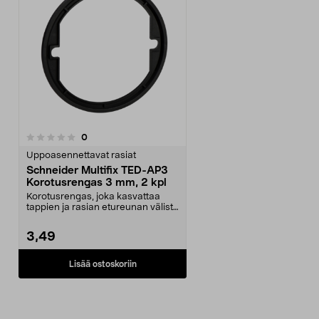
arvostelut
0
Uppoasennettavat rasiat
Schneider Multifix TED-AP3
Korotusrengas 3 mm, 2 kpl
Korotusrengas, joka kasvattaa
tappien ja rasian etureunan välistä
etäisyyttä. Sc...
3,49
Lisää ostoskoriin