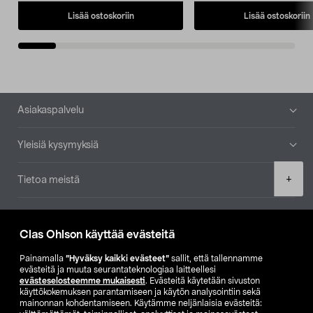
Lisää ostoskoriin
Lisää ostoskoriin
Alatunniste
Asiakaspalvelu
Yleisiä kysymyksiä
Product
+
Tietoa meistä
quantity
Ajankohtaista
Clas Ohlson käyttää evästeitä
Muut yrityksemme
Painamalla
”Hyväksy kaikki evästeet”
sallit, että tallennamme
evästeitä ja muuta seurantateknologiaa laitteellesi
evästeselosteemme mukaisesti
. Evästeitä käytetään sivuston
Etsi myymälä
käyttökokemuksen parantamiseen ja käytön analysointiin sekä
mainonnan kohdentamiseen. Käytämme neljänlaisia evästeitä: