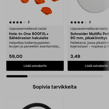
4.0 viidestä
arvostelut
4.5 viidestä
arvostelut
2
2
tähdestä
t
Uppoasennettavat rasiat
Uppoasennettavat rasiat
Hole-In-One 800FXL+
Schneider Multifix Pei
Sähkörasian hakulaite
90 mm, pikakiinnitys
Helpottaa kaikentyyppisten
Peitekansi, jossa pikakiinn
levyjen ja paneelien asentamista
kojerasiaan – nopeaa ja 
sähkörasioiden pääll...
Schneider Multi...
59,00
3,49
Lisää ostoskoriin
Lisää ostoskoriin
Sopivia tarvikkeita