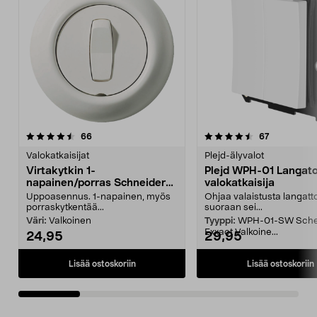
4.5 viidestä
arvostelut
5.0 viidestä
arvostelut
66
67
tähdestä
t
Valokatkaisijat
Plejd-älyvalot
Virtakytkin 1-
Plejd WPH-01 Langat
napainen/porras Schneider
valokatkaisija
Renova
Uppoasennus. 1-napainen, myös
Ohjaa valaistusta langatt
porraskytkentää...
suoraan sei...
Väri:
Valkoinen
Tyyppi:
WPH-01-SW Sche
Exxact Valkoine...
24,95
29,95
Lisää ostoskoriin
Lisää ostoskoriin