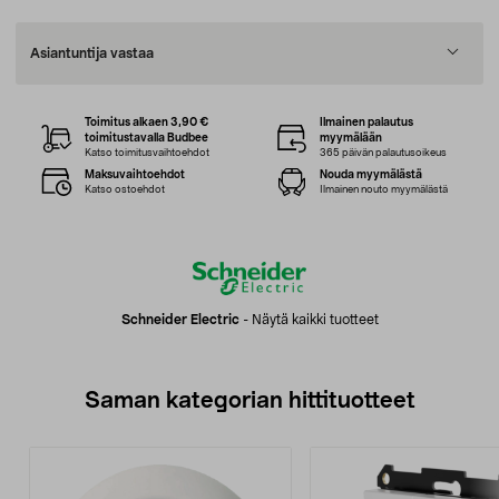
Asiantuntija vastaa
Toimitus alkaen 3,90 €
Ilmainen palautus
toimitustavalla Budbee
myymälään
Katso toimitusvaihtoehdot
365 päivän palautusoikeus
Maksuvaihtoehdot
Nouda myymälästä
Katso ostoehdot
Ilmainen nouto myymälästä
Schneider Electric
-
Näytä kaikki tuotteet
Saman kategorian hittituotteet