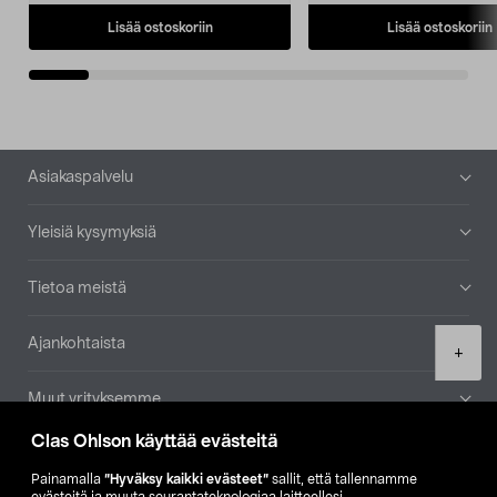
Lisää ostoskoriin
Lisää ostoskoriin
Alatunniste
Asiakaspalvelu
Yleisiä kysymyksiä
Tietoa meistä
Ajankohtaista
Product
+
quantity
Muut yrityksemme
Clas Ohlson käyttää evästeitä
Etsi myymälä
Painamalla
”Hyväksy kaikki evästeet”
sallit, että tallennamme