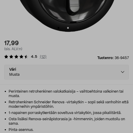
17,99
(sis. ALV:n)
4.5
(
12
)
Tuotenro:
36-9457
Select
Väri
variant
Musta
Perinteinen retrohenkinen valokatkaisija – vaihtoehtoina valkoinen tai
musta.
Retrohenkinen Schneider Renova -virtakytkin – sopii sekä vanhoihin että
moderneihin ympäristöihin.
1-napainen porraskytkentään soveltuva virtakytkin, jossa pikaliitäntä.
Osta lisäksi Renova-seinäpistorasia ja -himmennin, joiden muotoilu on
sama.
Pinta-asennus.