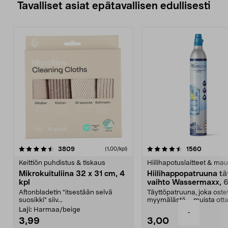
Tavalliset asiat epätavallisen edullisesti
4.5viidestä
arvostelut
4.5viidestä
arvostel
3809
1560
(1,00/kpl)
tähdestä
t
Keittiön puhdistus & tiskaus
Hiilihapotuslaitteet & mau
Mikrokuituliina 32 x 31 cm, 4
Hiilihappopatruuna tä
kpl
vaihto Wassermaxx, 6
Aftonbladetin "itsestään selvä
Täyttöpatruuna, joka ost
suosikki" siiv...
myymälästä – muista ott
patruuna mukaasi m...
Laji:
Harmaa/beige
-
3,99
3,00