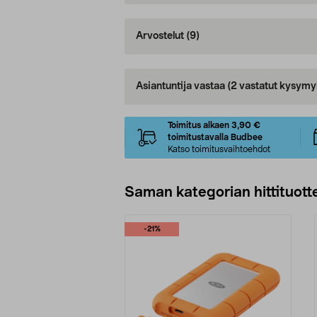
Arvostelut
(9)
Asiantuntija vastaa
(2 vastatut kysymy
Toimitus alkaen 3,90 €
toimitustavalla Budbee
Katso toimitusvaihtoehdot
Saman kategorian hittituott
-21%