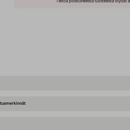
Tietoa poistuneesta tuotteesta löydät al
oitusmerkinnät