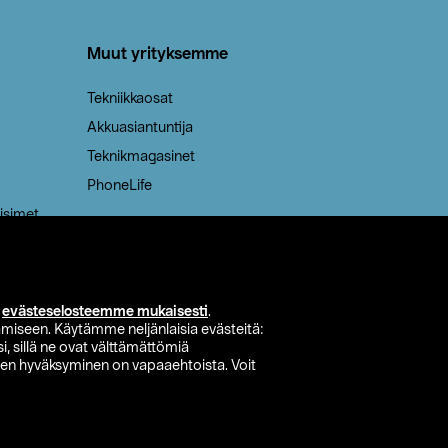
Muut yrityksemme
Tekniikkaosat
Akkuasiantuntija
Teknikmagasinet
PhoneLife
isimet
i
evästeselosteemme mukaisesti
.
miseen. Käytämme neljänlaisia evästeitä:
i, sillä ne ovat välttämättömiä
den hyväksyminen on vapaaehtoista. Voit
si myymälä