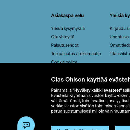
Alatunniste
Asiakaspalvelu
Yleisiä k
Yleisiä kysymyksiä
Kirjaudu s
Ota yhteyttä
Unohtuiko
Palautusehdot
Omat tied
Tee palautus / reklamaatio
Tilaushisto
Cookie policy
Toimitustavat
Clas Ohlson käyttää evästei
Saavutettavuus
Painamalla
”Hyväksy kaikki evästeet”
sall
Evästeitä käytetään sivuston käyttökokem
välttämättömät, toiminnalliset, analyyttise
verkkosivuston sisällön toimimisen kannalt
perua suostumuksesi milloin vain muuttama
© 2026 Clas