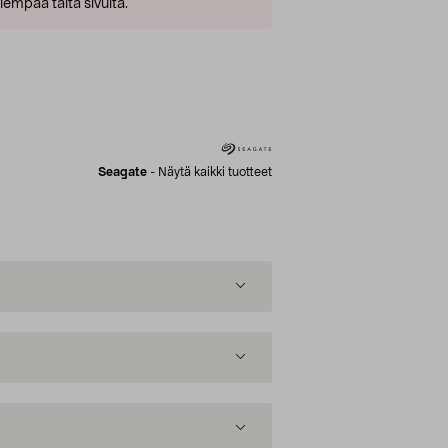
empaa tältä sivulta.
Seagate
-
Näytä kaikki tuotteet