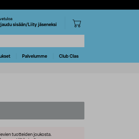
vetuloa
rjaudu sisään/Liity jäseneksi
ukset
Palvelumme
Club Clas
levien tuotteiden joukosta.