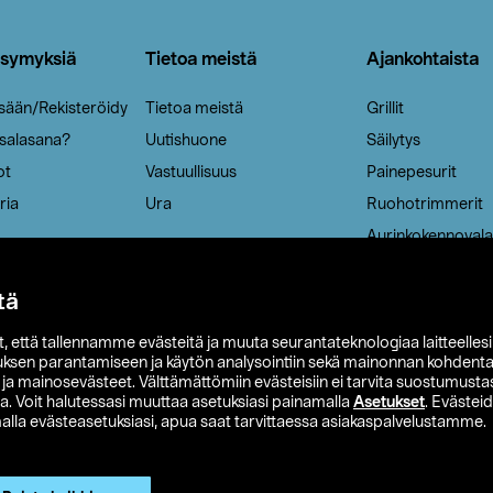
ysymyksiä
Tietoa meistä
Ajankohtaista
isään/Rekisteröidy
Tietoa meistä
Grillit
 salasana?
Uutishuone
Säilytys
ot
Vastuullisuus
Painepesurit
ria
Ura
Ruohotrimmerit
Aurinkokennovala
tä
it, että tallennamme evästeitä ja muuta seurantateknologiaa laitteelles
uksen parantamiseen ja käytön analysointiin sekä mainonnan kohdenta
t ja mainosevästeet. Välttämättömiin evästeisiin ei tarvita suostumustas
a. Voit halutessasi muuttaa asetuksiasi painamalla
Asetukset
. Evästei
lla evästeasetuksiasi, apua saat tarvittaessa asiakaspalvelustamme.
 Ohlson
Club Clas
Ostoehdot
Tietosuojaseloste
Et
Näytä hinnat ilman ALV:a