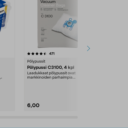
4.5viidestä
arvostelut
4.5
471
6
tähdestä
tähdestä
Pölypussit
Kierrätys & ro
Pölypussi C3100, 4 kpl
Roskapussi,
kahvat, 30 l
Laadukkaat pölypussit ovat
markkinoiden parhaimpia.
A-
Testivoittaja 
Kestävä, jopa 50 % suurempi ...
roskapussi u
Roskapussi, jo
6,00
2,00
Lisää ostoskoriin
Lisää