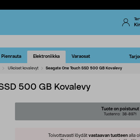
Ter
Ki
Pienrauta
Elektroniikka
Varaosat
Tarjo
Ulkoiset kovalevyt
Seagate One Touch SSD 500 GB Kovalevy
 SSD 500 GB Kovalevy
Tuote on poistunut
Tuotenro:
38-8971
Toivottavasti löydät
vastaavan tuotteen
alla o