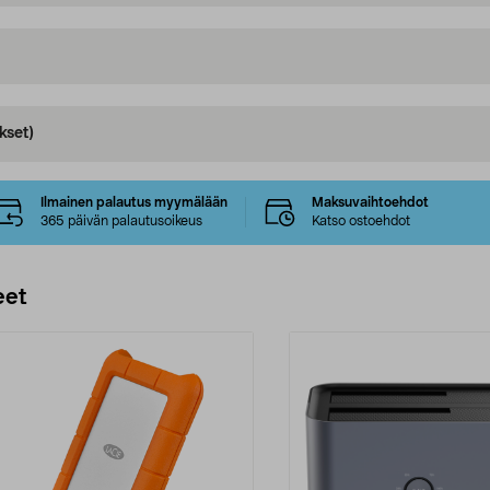
kset)
Ilmainen palautus myymälään
Maksuvaihtoehdot
365 päivän palautusoikeus
Katso ostoehdot
eet