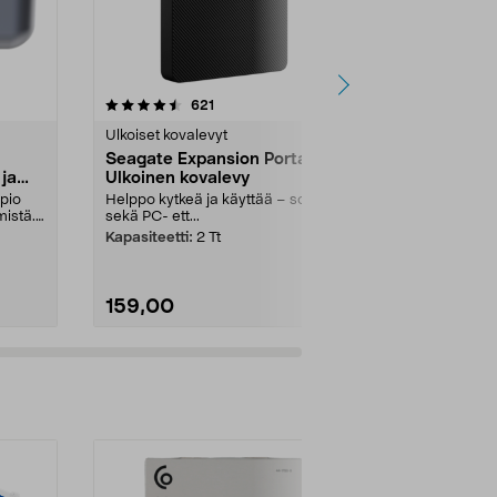
4.5 viidestä
arvostelut
5.0
621
6
tähdestä
tähdestä
Ulkoiset kovalevyt
Ulkoiset kova
Seagate Expansion Portable
Seagate Ex
ja
Ulkoinen kovalevy
Ulkoinen ko
e, USB
pio
Helppo kytkeä ja käyttää – sopii
Helppo kytkeä
istä.
sekä PC- ett...
sekä PC- ett...
Kapasiteetti:
2 Tt
Kapasiteetti:
159,00
119,00