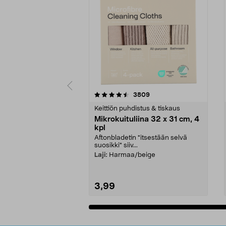
5viidestä
4.5viidestä
arvostelut
3809
tähdestä
tähdestä
Keittiön puhdistus & tiskaus
Mikrokuituliina 32 x 31 cm, 4
kpl
Aftonbladetin "itsestään selvä
suosikki" siiv...
Laji:
Harmaa/beige
3,99
Lisää ostoskoriin