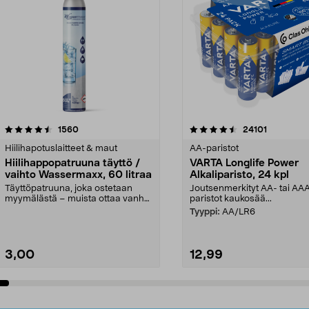
4.5viidestä
arvostelut
4.5viidestä
arvostelut
1560
24101
tähdestä
Hiilihapotuslaitteet & maut
AA-paristot
Hiilihappopatruuna täyttö /
VARTA Longlife Power
vaihto Wassermaxx, 60 litraa
Alkaliparisto, 24 kpl
Täyttöpatruuna, joka ostetaan
Joutsenmerkityt AA- tai AA
myymälästä – muista ottaa vanha
paristot kaukosää...
patruuna mukaasi m...
Tyyppi:
AA/LR6
3,00
12,99
Lisää ostoskoriin
Lisää ostoskoriin