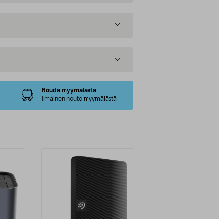
Nouda myymälästä
Ilmainen nouto myymälästä