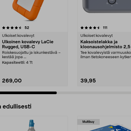
4.5 viidestä
arvostelut
4.5 viidestä
arvostelut
52
111
tähdestä
Ulkoiset kovalevyt
Ulkoiset kovalevyt
Ulkoinen kovalevy LaCie
Kaksoistelakka ja
Rugged, USB-C
kloonausohjelmisto 2,5 
3,5 tuuman kovalevyill
Roiskesuojattu ja iskunkestävä –
Tee kovalevyistä varmuusko
3.0
kestää jopa ...
ilman tietokoneeseen kytkem
Kaksoistelakka – ...
Kapasiteetti:
4 Tt
269,00
39,95
 edullisesti
Multibuy