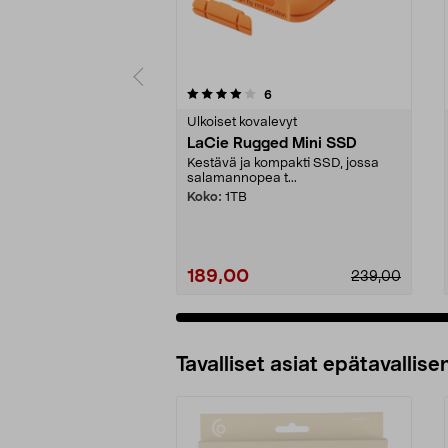
0 viidestä
4.5 viidestä
arvostelut
6
tähdestä
tähdestä
Ulkoiset kovalevyt
LaCie Rugged Mini SSD
Kestävä ja kompakti SSD, jossa
salamannopea t...
Koko:
1TB
189,00
239,00
Tavalliset asiat epätavallisen