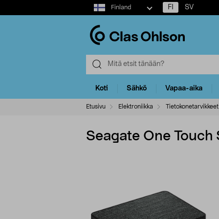
Select
FI
SV
Finland
market
Koti
Sähkö
Vapaa-aika
Etusivu
Elektroniikka
Tietokonetarvikkeet
Seagate One Touch