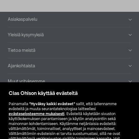
Alatunniste
Asiakaspalvelu
Yleisiä kysymyksiä
Tietoa meistä
Ajankohtaista
Muut yrityksemme
Clas Ohlson käyttää evästeitä
Etsi myymälä
Painamalla
”Hyväksy kaikki evästeet”
sallit, että tallennamme
evästeitä ja muuta seurantateknologiaa laitteellesi
SE
NO
FI
evästeselosteemme mukaisesti
. Evästeitä käytetään sivuston
käyttökokemuksen parantamiseen ja käytön analysointiin sekä
FI
SV
mainonnan kohdentamiseen. Käytämme neljänlaisia evästeitä:
välttämättömät, toiminnalliset, analyyttiset ja mainosevästeet.
Välttämättömiin evästeisiin ei tarvita suostumustasi, sillä ne ovat
välttämättömiä verkkosivuston sisällön toimimisen kannalta. Voit