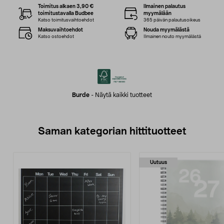
Toimitus alkaen 3,90 €
Ilmainen palautus
toimitustavalla Budbee
myymälään
Katso toimitusvaihtoehdot
365 päivän palautusoikeus
Maksuvaihtoehdot
Nouda myymälästä
Katso ostoehdot
Ilmainen nouto myymälästä
Burde
-
Näytä kaikki tuotteet
Saman kategorian hittituotteet
Uutuus