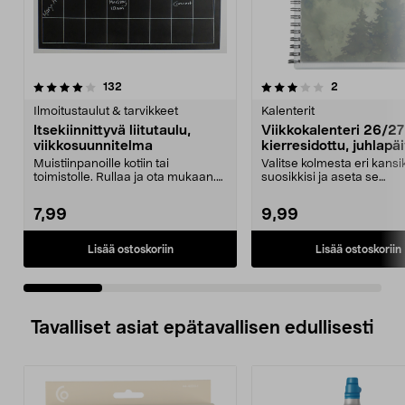
3.0 viidestä
arvostelut
4.5 viidestä
arvostelut
132
2
tähdestä
t
Ilmoitustaulut & tarvikkeet
Kalenterit
Itsekiinnittyvä liitutaulu,
Viikkokalenteri 26/2
viikkosuunnitelma
kierresidottu, juhlapä
merkitty
Muistiinpanoille kotiin tai
Valitse kolmesta eri kans
toimistolle. Rullaa ja ota mukaan.
suosikkisi ja aseta se
Itsekiinnittyvä. ...
muovitaskuun – tai suun..
7,99
9,99
Lisää ostoskoriin
Lisää ostoskoriin
Tavalliset asiat epätavallisen edullisesti