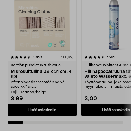
4.5viidestä
arvostelut
4.5viidestä
arvostelu
3810
1561
(1,00/kpl)
tähdestä
t
Keittiön puhdistus & tiskaus
Hiilihapotuslaitteet & mau
Mikrokuituliina 32 x 31 cm, 4
Hiilihappopatruuna tä
kpl
vaihto Wassermaxx, 6
Aftonbladetin "itsestään selvä
Täyttöpatruuna, joka ost
suosikki" siiv...
myymälästä – muista ott
patruuna mukaasi m...
Laji:
Harmaa/beige
3,99
3,00
Lisää ostoskoriin
Lisää ostoskoriin