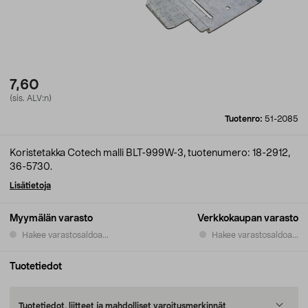
7,60
(sis. ALV:n)
Tuotenro:
51-2085
Koristetakka Cotech malli BLT-999W-3, tuotenumero: 18-2912,
36-5730.
Lisätietoja
Myymälän varasto
Verkkokaupan varasto
Hakee varastosaldoa...
Hakee varastosaldoa...
Tuotetiedot
Tuotetiedot, liitteet ja mahdolliset varoitusmerkinnät