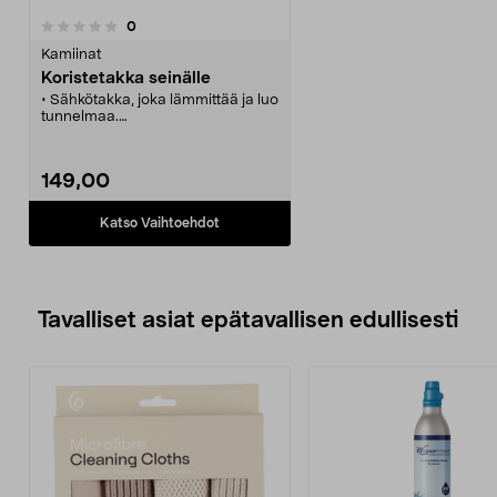
arvostelut
0
Kamiinat
Koristetakka seinälle
• Sähkötakka, joka lämmittää ja luo
tunnelmaa.
• Aidonäköiset liekit kaarevan lasin
takana.
• Liekkien voimakkuutta voidaan
149,00
säätää.
• Kaukosäädin toimintojen helpoon
ohjaamiseen.
Katso Vaihtoehdot
• LED-liekit.
Tavalliset asiat epätavallisen edullisesti