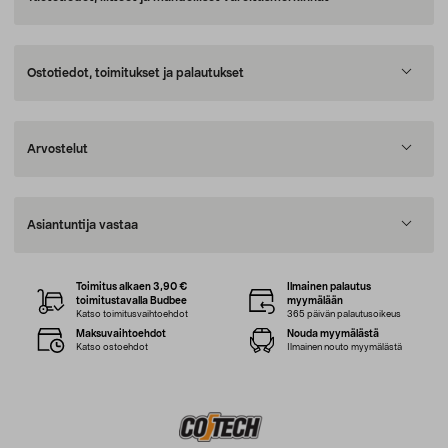
Ostotiedot, toimitukset ja palautukset
Arvostelut
Asiantuntija vastaa
Toimitus alkaen 3,90 €
Ilmainen palautus
toimitustavalla Budbee
myymälään
Katso toimitusvaihtoehdot
365 päivän palautusoikeus
Maksuvaihtoehdot
Nouda myymälästä
Katso ostoehdot
Ilmainen nouto myymälästä