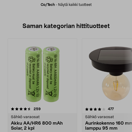
Co/tech
-
Näytä kaikki tuotteet
Saman kategorian hittituotteet
4.0 viidestä
arvostelut
4.5 viidestä
arvostelut
259
477
tähdestä
t
Sähkö varaosat
Sähkö varaosat
Akku AA/HR6 800 mAh
Aurinkokenno 160 mm
Solar, 2 kpl
lamppu 95 mm