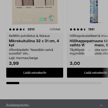
4.5viidestä
arvostelut
4.5viidestä
arvostelu
3810
1561
(1,00/kpl)
tähdestä
t
Keittiön puhdistus & tiskaus
Hiilihapotuslaitteet & mau
Mikrokuituliina 32 x 31 cm, 4
Hiilihappopatruuna tä
kpl
vaihto Wassermaxx, 6
Aftonbladetin "itsestään selvä
Täyttöpatruuna, joka ost
-
suosikki" siiv...
myymälästä – muista ott
patruuna mukaasi m...
Laji:
Harmaa/beige
3,99
3,00
Lisää ostoskoriin
Lisää ostoskoriin
Alatunniste
Asiakaspalvelu