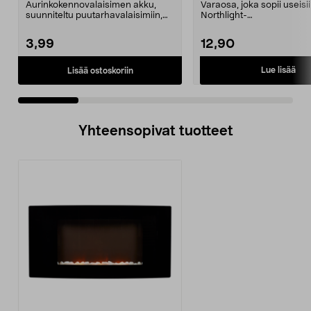
Aurinkokennovalaisimen akku,
Varaosa, joka sopii useisi
suunniteltu puutarhavalaisimiin,
Northlight-
jotka toimivat aur...
aurinkokennovalaisimiin j
koreihin. Au...
3,99
12,90
Lue lisää
Lisää ostoskoriin
Yhteensopivat tuotteet