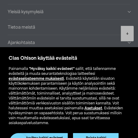
Yleisiä kysymyksiä
Tietoa meistä
Product
+
quantity
Ajankohtaista
Clas Ohlson käyttää evästeitä
Muut yrityksemme
Painamalla
”Hyväksy kaikki evästeet”
sallit, että tallennamme
Etsi myymälä
evästeitä ja muuta seurantateknologiaa laitteellesi
evästeselosteemme mukaisesti
. Evästeitä käytetään sivuston
käyttökokemuksen parantamiseen ja käytön analysointiin sekä
mainonnan kohdentamiseen. Käytämme neljänlaisia evästeitä:
SE
NO
FI
välttämättömät, toiminnalliset, analyyttiset ja mainosevästeet.
Välttämättömiin evästeisiin ei tarvita suostumustasi, sillä ne ovat
FI
SV
välttämättömiä verkkosivuston sisällön toimimisen kannalta. Voit
halutessasi muuttaa asetuksiasi painamalla
Asetukset
. Evästeiden
hyväksyminen on vapaaehtoista. Voit perua suostumuksesi milloin
vain muuttamalla evästeasetuksiasi, apua saat tarvittaessa
asiakaspalvelustamme.
Hyväksy kaikki evästeet
Poista kaikki