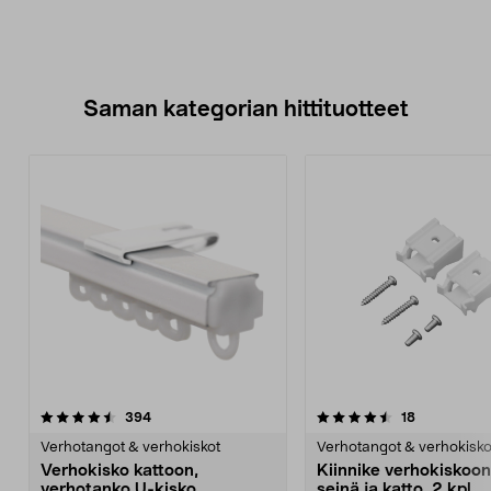
Saman kategorian hittituotteet
4.5 viidestä
arvostelut
4.0 viidestä
arvostelut
394
18
tähdestä
t
Verhotangot & verhokiskot
Verhotangot & verhokisko
Verhokisko kattoon,
Kiinnike verhokiskoon
verhotanko U-kisko,
seinä ja katto, 2 kpl