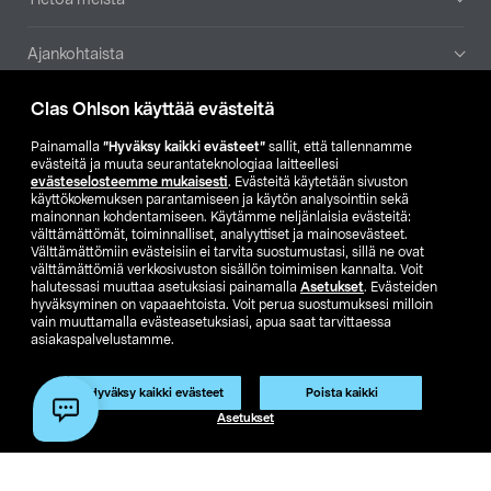
Ajankohtaista
Clas Ohlson käyttää evästeitä
Muut yrityksemme
Painamalla
”Hyväksy kaikki evästeet”
sallit, että tallennamme
Etsi myymälä
evästeitä ja muuta seurantateknologiaa laitteellesi
evästeselosteemme mukaisesti
. Evästeitä käytetään sivuston
käyttökokemuksen parantamiseen ja käytön analysointiin sekä
mainonnan kohdentamiseen. Käytämme neljänlaisia evästeitä:
SE
NO
FI
välttämättömät, toiminnalliset, analyyttiset ja mainosevästeet.
Välttämättömiin evästeisiin ei tarvita suostumustasi, sillä ne ovat
FI
SV
välttämättömiä verkkosivuston sisällön toimimisen kannalta. Voit
halutessasi muuttaa asetuksiasi painamalla
Asetukset
. Evästeiden
hyväksyminen on vapaaehtoista. Voit perua suostumuksesi milloin
vain muuttamalla evästeasetuksiasi, apua saat tarvittaessa
asiakaspalvelustamme.
Hyväksy kaikki evästeet
Poista kaikki
Club Clas
Ostoehdot
Tietosuojaseloste
Asetukset
Näytä hinnat ilman ALV:a