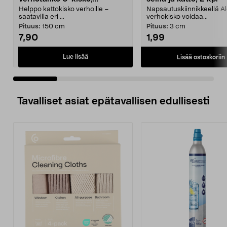
valkoinen
Helppo kattokisko verhoille –
Napsautuskiinnikkeellä Al
saatavilla eri ...
verhokisko voidaa...
Pituus:
150 cm
Pituus:
3 cm
7,90
1,99
Lue lisää
Lisää ostoskoriin
Tavalliset asiat epätavallisen edullisesti