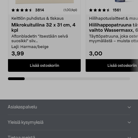
4.5viidestä
arvostelut
4.5viidestä
arvostelu
3814
1561
(1,00/kpl)
tähdestä
t
Keittiön puhdistus & tiskaus
Hiilihapotuslaitteet & mau
Mikrokuituliina 32 x 31 cm, 4
Hiilihappopatruuna tä
kpl
vaihto Wassermaxx, 6
Aftonbladetin "itsestään selvä
Täyttöpatruuna, joka ost
suosikki" siiv...
myymälästä – muista ott
patruuna mukaasi m...
Laji:
Harmaa/beige
3,99
3,00
Lisää ostoskoriin
Lisää ostoskoriin
Alatunniste
Asiakaspalvelu
Yleisiä kysymyksiä
Tietoa meistä