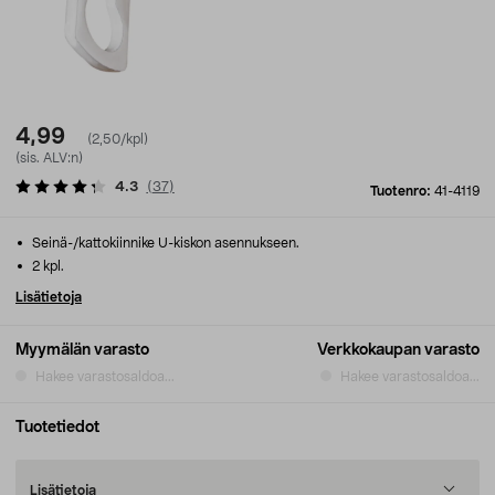
4,99
(2,50/kpl)
(sis. ALV:n)
4.3
(
37
)
Tuotenro:
41-4119
Seinä-/kattokiinnike U-kiskon asennukseen.
2 kpl.
Lisätietoja
Myymälän varasto
Verkkokaupan varasto
Hakee varastosaldoa...
Hakee varastosaldoa...
Tuotetiedot
Lisätietoja