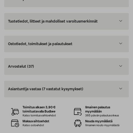
Tuotetiedot, liitteet ja mahdolliset varoitusmerkinnät
Ostotiedot, toimitukset ja palautukset
Arvostelut
(37)
Asiantuntija vastaa
(7 vastatut kysymykset)
Toimitus alkaen 3,90 €
Ilmainen palautus
toimitustavalla Budbee
myymälään
Katso toimitusvaihtoehdot
365 päivän palautusoikeus
Maksuvaihtoehdot
Nouda myymälästä
Katso ostoehdot
Ilmainen nouto myymälästä