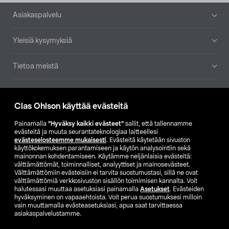
Alatunniste
Asiakaspalvelu
Yleisiä kysymyksiä
Tietoa meistä
Ajankohtaista
Clas Ohlson käyttää evästeitä
Muut yrityksemme
Painamalla
”Hyväksy kaikki evästeet”
sallit, että tallennamme
evästeitä ja muuta seurantateknologiaa laitteellesi
evästeselosteemme mukaisesti
. Evästeitä käytetään sivuston
Etsi myymälä
käyttökokemuksen parantamiseen ja käytön analysointiin sekä
mainonnan kohdentamiseen. Käytämme neljänlaisia evästeitä:
välttämättömät, toiminnalliset, analyyttiset ja mainosevästeet.
SE
NO
FI
Välttämättömiin evästeisiin ei tarvita suostumustasi, sillä ne ovat
välttämättömiä verkkosivuston sisällön toimimisen kannalta. Voit
FI
SV
halutessasi muuttaa asetuksiasi painamalla
Asetukset
. Evästeiden
hyväksyminen on vapaaehtoista. Voit perua suostumuksesi milloin
vain muuttamalla evästeasetuksiasi, apua saat tarvittaessa
asiakaspalvelustamme.