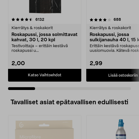
4.0 viidestä
arvostelut
3.5 viidestä
arvostelut
6132
688
tähdestä
t
Kierrätys & roskakorit
Kierrätys & roskakorit
Roskapussi, jossa solmittavat
Roskapussi, jossa
kahvat, 30 l, 20 kpl
sulkijanauha 40 l, 15 
Testivoittaja – erittäin kestävä
Erittäin kestävä roskapuss
roskapussi u...
uusiomuovia. Kätevä rosk
jossa on kahvat – he...
2,00
2,99
Katso Vaihtoehdot
Lisää ostoskoriin
Tavalliset asiat epätavallisen edullisesti