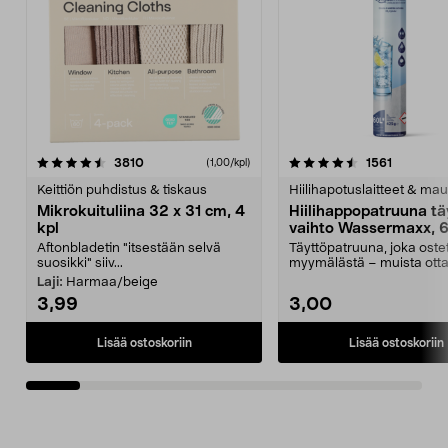
4.5viidestä
arvostelut
4.5viidestä
arvostelu
3810
1561
(1,00/kpl)
tähdestä
t
Keittiön puhdistus & tiskaus
Hiilihapotuslaitteet & mau
Mikrokuituliina 32 x 31 cm, 4
Hiilihappopatruuna tä
kpl
vaihto Wassermaxx, 6
Aftonbladetin "itsestään selvä
Täyttöpatruuna, joka ost
suosikki" siiv...
myymälästä – muista ott
patruuna mukaasi m...
Laji:
Harmaa/beige
3,99
3,00
Lisää ostoskoriin
Lisää ostoskoriin