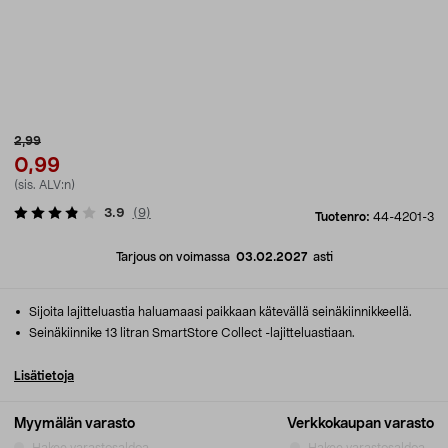
2,99
0,99
(sis. ALV:n)
3.9
(
9
)
Tuotenro:
44-4201-3
Tarjous on voimassa
03.02.2027
asti
Sijoita lajitteluastia haluamaasi paikkaan kätevällä seinäkiinnikkeellä.
Seinäkiinnike 13 litran SmartStore Collect -lajitteluastiaan.
Lisätietoja
Myymälän varasto
Verkkokaupan varasto