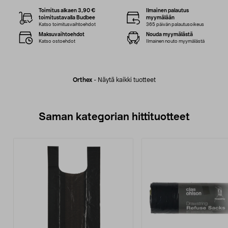
Toimitus alkaen 3,90 €
Ilmainen palautus
toimitustavalla Budbee
myymälään
Katso toimitusvaihtoehdot
365 päivän palautusoikeus
Maksuvaihtoehdot
Nouda myymälästä
Katso ostoehdot
Ilmainen nouto myymälästä
Orthex
-
Näytä kaikki tuotteet
Saman kategorian hittituotteet