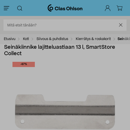
Etusivu
Koti
Siivous & puhdistus
Kierrätys & roskakorit
Seinäki
Seinäkiinnike lajitteluastiaan 13 l, SmartStore
Collect
-67%