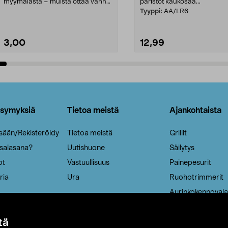
myymälästä – muista ottaa vanha
paristot kaukosää...
patruuna mukaasi m...
Tyyppi:
AA/LR6
3,00
12,99
Lisää ostoskoriin
Lisää ostoskoriin
ysymyksiä
Tietoa meistä
Ajankohtaista
isään/Rekisteröidy
Tietoa meistä
Grillit
 salasana?
Uutishuone
Säilytys
ot
Vastuullisuus
Painepesurit
ria
Ura
Ruohotrimmerit
Aurinkokennovala
tä