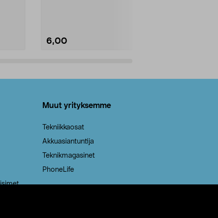
Kestävä, jopa 50 % suurempi ...
roskapussi u
Roskapussi, jo
6,00
2,00
Lisää ostoskoriin
Lisää
Muut yrityksemme
Tekniikkaosat
Akkuasiantuntija
Teknikmagasinet
PhoneLife
isimet