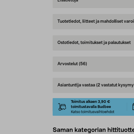
Lisätietoja
Tuotetiedot, liitteet ja mahdolliset var
Ostotiedot, toimitukset ja palautukset
Arvostelut
(56)
Asiantuntija vastaa
(2 vastatut kysymy
Toimitus alkaen 3,90 €
toimitustavalla Budbee
Katso toimitusvaihtoehdot
Saman kategorian hittituott