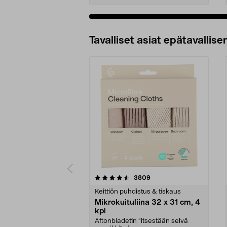
Tavalliset asiat epätavallisen
5viidestä
4.5viidestä
arvostelut
3809
tähdestä
tähdestä
Keittiön puhdistus & tiskaus
Mikrokuituliina 32 x 31 cm, 4
kpl
Aftonbladetin "itsestään selvä