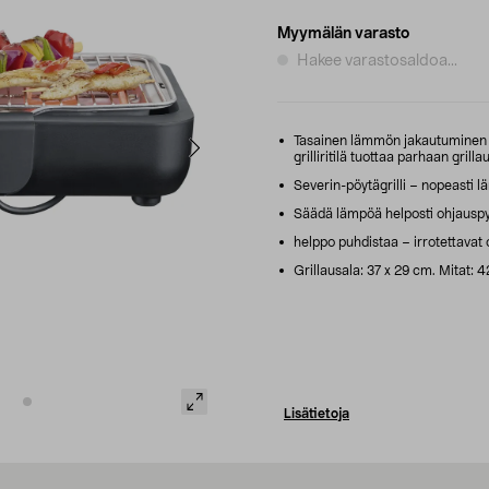
Myymälän varasto
Hakee varastosaldoa...
Tasainen lämmön jakautuminen 
grilliritilä tuottaa parhaan grill
Severin-pöytägrilli – nopeasti l
Säädä lämpöä helposti ohjauspy
helppo puhdistaa – irrotettavat o
Grillausala: 37 x 29 cm. Mitat: 4
Lisätietoja