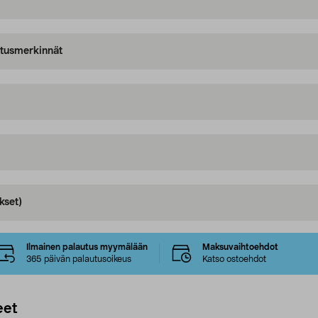
oitusmerkinnät
kset)
Ilmainen palautus myymälään
Maksuvaihtoehdot
365 päivän palautusoikeus
Katso ostoehdot
eet