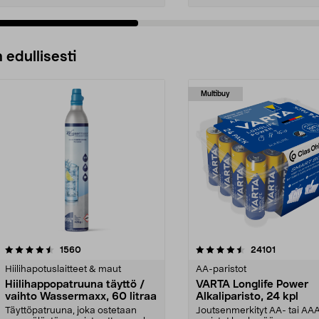
 edullisesti
Multibuy
4.5viidestä
arvostelut
4.5viidestä
arvostelut
1560
24101
tähdestä
Hiilihapotuslaitteet & maut
AA-paristot
Hiilihappopatruuna täyttö /
VARTA Longlife Power
vaihto Wassermaxx, 60 litraa
Alkaliparisto, 24 kpl
Täyttöpatruuna, joka ostetaan
Joutsenmerkityt AA- tai AA