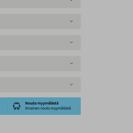
Nouda myymälästä
Ilmainen nouto myymälästä