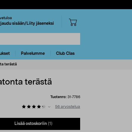
vetuloa
rjaudu sisään/Liity jäseneksi
ukset
Palvelumme
Club Clas
nta terästä
atonta terästä
Tuotenro:
31-7786
56
arvostelua
Lisää ostoskoriin
(1)