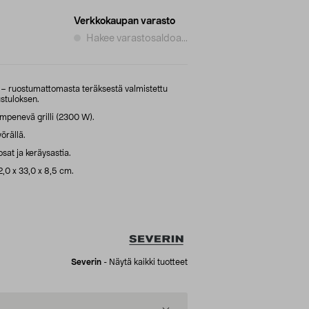
Verkkokaupan varasto
Hakee varastosaldoa...
– ruostumattomasta teräksestä valmistettu
austuloksen.
ämpenevä grilli (2300 W).
örällä.
sat ja keräysastia.
2,0 x 33,0 x 8,5 cm.
Severin
-
Näytä kaikki tuotteet