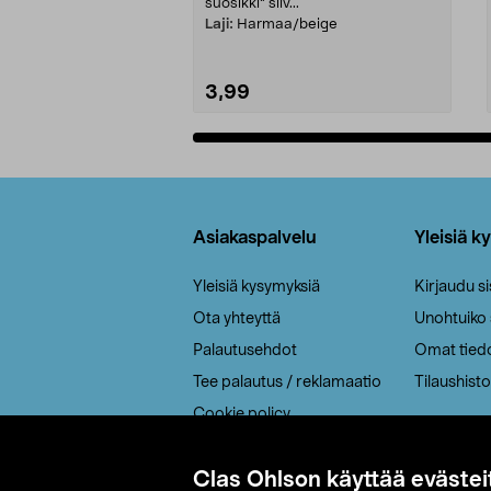
suosikki" siiv...
Laji:
Harmaa/beige
3,99
Lisää ostoskoriin
Alatunniste
Asiakaspalvelu
Yleisiä k
Yleisiä kysymyksiä
Kirjaudu s
Ota yhteyttä
Unohtuiko
Palautusehdot
Omat tied
Tee palautus / reklamaatio
Tilaushisto
Cookie policy
Toimitustavat
Clas Ohlson käyttää evästei
Saavutettavuus