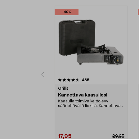
-40%
5 viidestä
4.5 viidestä
arvostelut
455
tähdestä
tähdestä
Grillit
Kannettava kaasuliesi
Kaasulla toimiva keittolevy
säädettävällä liekillä. Kannettava
kaasuliesi ruoan ...
17,95
29,95