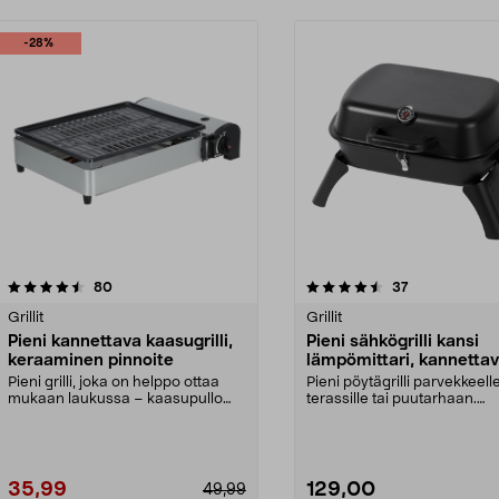
-28%
4.5 viidestä
arvostelut
4.5 viidestä
arvostelut
80
37
tähdestä
Grillit
Grillit
Pieni kannettava kaasugrilli,
Pieni sähkögrilli kansi
keraaminen pinnoite
lämpömittari, kannettav
2200 W
Pieni grilli, joka on helppo ottaa
Pieni pöytägrilli parvekkeelle
mukaan laukussa – kaasupullo
terassille tai puutarhaan.
MSF-1A myydään e...
Kannettava sähkögrill...
35,99
129,00
49,99