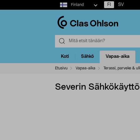
Select
FI
SV
Finland
market
Koti
Sähkö
Vapaa-aika
Etusivu
Vapaa-aika
Terassi, parveke & ulk
Severin Sähkökäyttöin