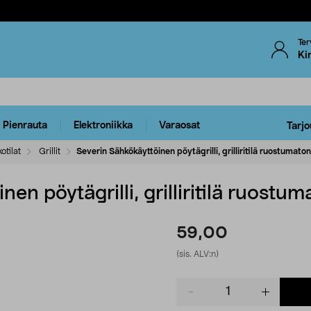
Ter
Ki
Pienrauta
Elektroniikka
Varaosat
Tarjo
otilat
Grillit
Severin Sähkökäyttöinen pöytägrilli, grilliritilä ruostumato
en pöytägrilli, grilliritilä ruostum
59,00
(sis. ALV:n)
Product
quantity