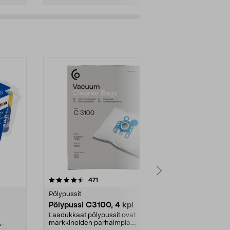
4.5viidestä
arvostelut
4.5
471
6
tähdestä
tähdestä
Pölypussit
Kierrätys & ro
Pölypussi C3100, 4 kpl
Roskapussi,
kahvat, 30 l
Laadukkaat pölypussit ovat
markkinoiden parhaimpia.
A-
Testivoittaja 