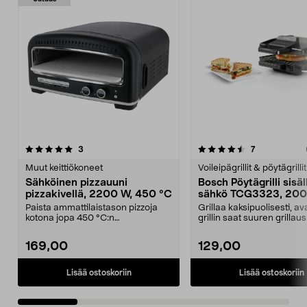
4.5 viidestä
arvostelut
4.0 viidestä
arvostelut
3
7
tähdestä
t
Muut keittiökoneet
Voileipägrillit & pöytägrillit
Sähköinen pizzauuni
Bosch Pöytägrilli sisäl
pizzakivellä, 2200 W, 450 °C
sähkö TCG3323, 20
Paista ammattilaistason pizzoja
Grillaa kaksipuolisesti, a
kotona jopa 450 °C:n
grillin saat suuren grilla
lämpötilassa. Sähköinen piz...
tai käytä ...
169,00
129,00
Lisää ostoskoriin
Lisää ostoskoriin