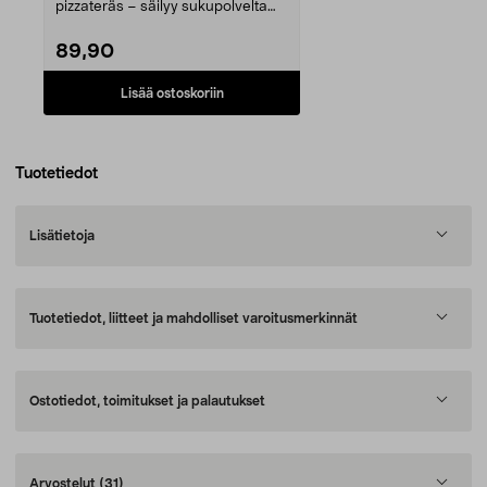
pizzateräs – säilyy sukupolvelta
toiselle. Esip...
89,90
Lisää ostoskoriin
Tuotetiedot
Lisätietoja
Tuotetiedot, liitteet ja mahdolliset varoitusmerkinnät
Ostotiedot, toimitukset ja palautukset
Arvostelut
(31)