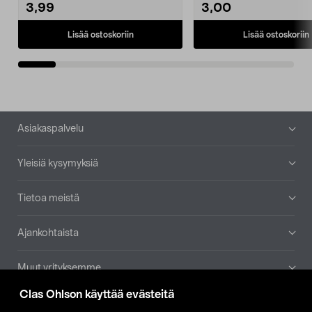
3,99
3,00
Lisää ostoskoriin
Lisää ostoskoriin
Alatunniste
Asiakaspalvelu
Yleisiä kysymyksiä
Tietoa meistä
Ajankohtaista
Muut yrityksemme
Clas Ohlson käyttää evästeitä
Etsi myymälä