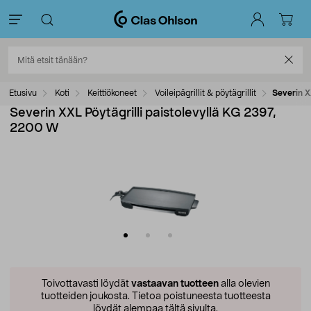
Etusivu
Koti
Keittiökoneet
Voileipägrillit & pöytägrillit
Severin X
Severin XXL Pöytägrilli paistolevyllä KG 2397,
2200 W
Toivottavasti löydät
vastaavan tuotteen
alla olevien
tuotteiden joukosta.
Tietoa poistuneesta tuotteesta
löydät alempaa tältä sivulta.