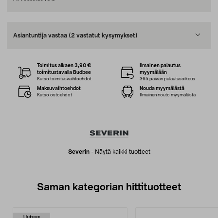
Asiantuntija vastaa
(2 vastatut kysymykset)
Toimitus alkaen 3,90 €
Ilmainen palautus
toimitustavalla Budbee
myymälään
Katso toimitusvaihtoehdot
365 päivän palautusoikeus
Maksuvaihtoehdot
Nouda myymälästä
Katso ostoehdot
Ilmainen nouto myymälästä
Severin
-
Näytä kaikki tuotteet
Saman kategorian hittituotteet
Uutuus