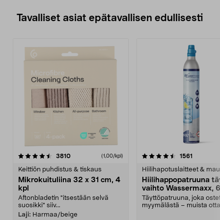
Tavalliset asiat epätavallisen edullisesti
4.5viidestä
arvostelut
4.5viidestä
arvostelu
3810
1561
(1,00/kpl)
tähdestä
t
Keittiön puhdistus & tiskaus
Hiilihapotuslaitteet & mau
Mikrokuituliina 32 x 31 cm, 4
Hiilihappopatruuna tä
kpl
vaihto Wassermaxx, 6
Aftonbladetin "itsestään selvä
Täyttöpatruuna, joka ost
suosikki" siiv...
myymälästä – muista ott
patruuna mukaasi m...
Laji:
Harmaa/beige