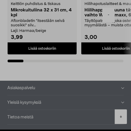
Keittiön puhdistus & tiskaus
Hiilihapotuslaitteet & mau
Mikrokuituliina 32 x 31 cm, 4
Hiilihappopatruuna tä
-
kpl
vaihto Wassermaxx, 6
Aftonbladetin "itsestään selvä
Täyttöpatruuna, joka ost
suosikki" siiv...
myymälästä – muista ott
patruuna mukaasi m...
Laji:
Harmaa/beige
3,99
3,00
Lisää ostoskoriin
Lisää ostoskoriin
Alatunniste
Asiakaspalvelu
Yleisiä kysymyksiä
Product
+
Tietoa meistä
quantity