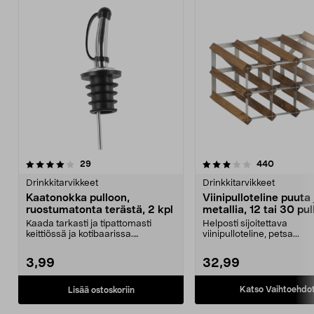
3.5 viidestä
arvostelut
4.0 viidestä
arvostelu
29
440
tähdestä
t
Drinkkitarvikkeet
Drinkkitarvikkeet
Kaatonokka pulloon,
Viinipulloteline puuta 
ruostumatonta terästä, 2 kpl
metallia, 12 tai 30 pul
Kaada tarkasti ja tipattomasti
Helposti sijoitettava
keittiössä ja kotibaarissa.
viinipulloteline, petsa...
Valumaton korkki ruos...
3,99
32,99
Katso Vaihtoehdo
Lisää ostoskoriin