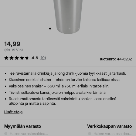
14,99
(sis. ALV:n)
4.8
(
9
)
Tuotenro:
44-6232
Tee ravistamalla drinkkejä ja long drink -juomia tyylikkäästi ja tarkasti.
Klassinen cocktail shaker – ehdoton tarvike kaikissa kotibaareissa.
Kaksiosainen shaker – 550 ml ja 750 ml erilaisiin tarpeisiin.
Tiiviisti sulkeutuva kansi, joka on helppo avata kiertämällä.
Ruostumattomasta teräksestä valmistettu shaker, jossa on sileä
ulkopinta ja matta sisäpinta.
Lisätietoja
Myymälän varasto
Verkkokaupan varasto
Hakee varastosaldoa...
Hakee varastosaldoa...