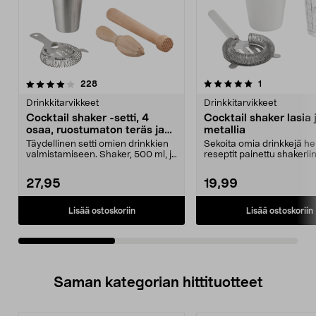
5.0viidestä
arvostelut
4.5viidestä
arvostelut
228
1
tähdestä
t
Drinkkitarvikkeet
Drinkkitarvikkeet
Cocktail shaker -setti, 4
Cocktail shaker lasia 
osaa, ruostumaton teräs ja
metallia
puu
Täydellinen setti omien drinkkien
Sekoita omia drinkkejä he
valmistamiseen. Shaker, 500 ml, ja
reseptit painettu shakeriin
siivilä ruo...
Cocktail shaker l...
27,95
19,99
Lisää ostoskoriin
Lisää ostoskoriin
Saman kategorian hittituotteet