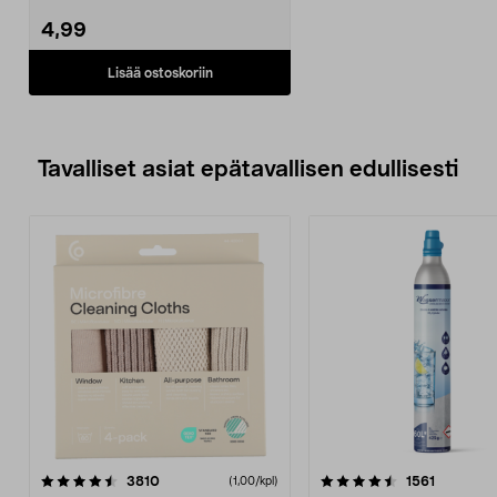
Mittala...
4,99
Lisää ostoskoriin
Tavalliset asiat epätavallisen edullisesti
4.5viidestä
arvostelut
4.5viidestä
arvostelu
3810
1561
(1,00/kpl)
tähdestä
t