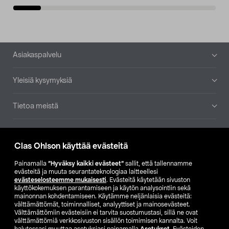
Alatunniste
Asiakaspalvelu
Yleisiä kysymyksiä
Tietoa meistä
Ajankohtaista
Clas Ohlson käyttää evästeitä
Muut yrityksemme
Painamalla
”Hyväksy kaikki evästeet”
sallit, että tallennamme
evästeitä ja muuta seurantateknologiaa laitteellesi
evästeselosteemme mukaisesti
. Evästeitä käytetään sivuston
Etsi myymälä
käyttökokemuksen parantamiseen ja käytön analysointiin sekä
mainonnan kohdentamiseen. Käytämme neljänlaisia evästeitä:
välttämättömät, toiminnalliset, analyyttiset ja mainosevästeet.
SE
NO
FI
Välttämättömiin evästeisiin ei tarvita suostumustasi, sillä ne ovat
välttämättömiä verkkosivuston sisällön toimimisen kannalta. Voit
FI
SV