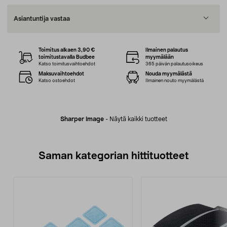
Asiantuntija vastaa
Toimitus alkaen 3,90 €
Ilmainen palautus
toimitustavalla Budbee
myymälään
Katso toimitusvaihtoehdot
365 päivän palautusoikeus
Maksuvaihtoehdot
Nouda myymälästä
Katso ostoehdot
Ilmainen nouto myymälästä
Sharper Image
-
Näytä kaikki tuotteet
Saman kategorian hittituotteet