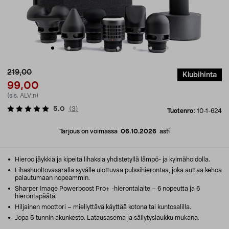
219,00
Klubihinta
99,00
(sis. ALV:n)
5.0
(
3
)
Tuotenro:
10-1-624
Tarjous on voimassa
06.10.2026
asti
Hieroo jäykkiä ja kipeitä lihaksia yhdistetyllä lämpö- ja kylmähoidolla.
Lihashuoltovasaralla syvälle ulottuvaa pulssihierontaa, joka auttaa kehoa
palautumaan nopeammin.
Sharper Image Powerboost Pro+ -hierontalaite – 6 nopeutta ja 6
hierontapäätä.
Hiljainen moottori – miellyttävä käyttää kotona tai kuntosalilla.
Jopa 5 tunnin akunkesto. Latausasema ja säilytyslaukku mukana.