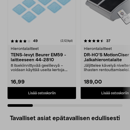
4.5 viidestä
arvostelut
4.5 viidestä
arvostelut
49
37
(2,12/kpl)
tähdestä
t
Hierontalaitteet
Hierontalaitteet
TENS-levyt Beurer EM59 -
DR-HO'S MotionCiser
laitteeseen 44-2810
Jalkahierontalaite
8 itsekiinnittyvää geelilevyä –
Jäljittelee kävelyä nivelten
voidaan käyttää useita kertoja.
lihasten rentouttamiseksi
Levyjä Beurer EM...
HO'S hiljainen jal...
16,99
189,00
Lisää ostoskoriin
Lisää ostoskoriin
Tavalliset asiat epätavallisen edullisesti