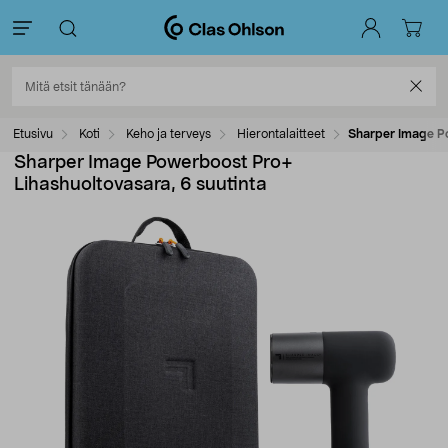
Etusivu
Koti
Keho ja terveys
Hierontalaitteet
Sharper Image Po
Sharper Image Powerboost Pro+
Lihashuoltovasara, 6 suutinta