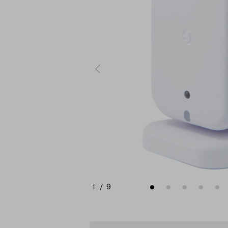
1
/
9