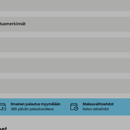
oitusmerkinnät
Ilmainen palautus myymälään
Maksuvaihtoehdot
365 päivän palautusoikeus
Katso ostoehdot
eet