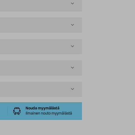
Nouda myymälästä
Ilmainen nouto myymälästä