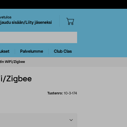
vetuloa
rjaudu sisään/Liity jäseneksi
ukset
Palvelumme
Club Clas
in WiFi/Zigbee
i/Zigbee
Tuotenro:
10-3-174