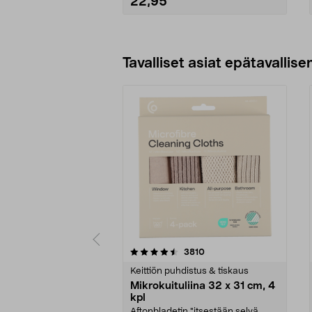
22,95
Tavalliset asiat epätavallisen
5viidestä
4.5viidestä
arvostelut
3810
tähdestä
tähdestä
Keittiön puhdistus & tiskaus
Mikrokuituliina 32 x 31 cm, 4
kpl
Aftonbladetin "itsestään selvä