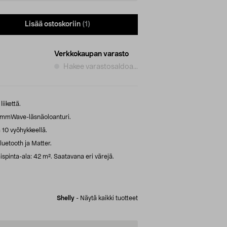
Lisää ostoskoriin
(1)
Verkkokaupan varasto
Hakee varastosaldoa...
iikettä.
 mmWave-läsnäoloanturi.
 10 vyöhykkeellä.
luetooth ja Matter.
spinta-ala: 42 m². Saatavana eri värejä.
Shelly
-
Näytä kaikki tuotteet