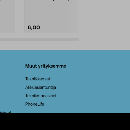
Kestävä, jopa 50 % suurempi ...
roskapussi u
Roskapussi, jo
6,00
2,00
Lisää ostoskoriin
Lisää
Muut yrityksemme
Tekniikkaosat
Akkuasiantuntija
Teknikmagasinet
PhoneLife
isimet