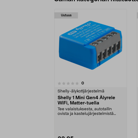
Uutuus
arvostelut
0
0 viidestä
0.0 viidestä
tähdestä
tähdestä
Shelly-älykotijärjestelmä
Shelly 1 Mini Gen4 Älyrele
WiFi, Matter-tuella
Tee valaistuksesta, autotallin
ovista ja kastelujärjestelmistä
älykkäitä ilman l...