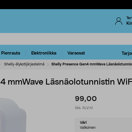
Ter
Ki
Pienrauta
Elektroniikka
Varaosat
Tarjo
Shelly-älykotijärjestelmä
Shelly Presence Gen4 mmWave Läsnäolotunnist
n4 mmWave Läsnäolotunnistin WiF
99,00
(sis. ALV:n)
Select
Väri
variant
Valkoinen