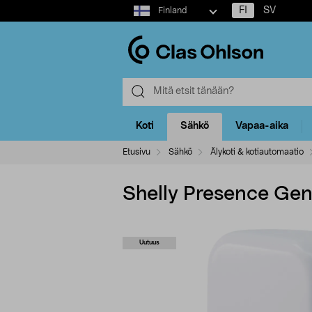
Select
FI
SV
Finland
market
Koti
Sähkö
Vapaa-aika
Etusivu
Sähkö
Älykoti & kotiautomaatio
Shelly Presence Ge
Uutuus