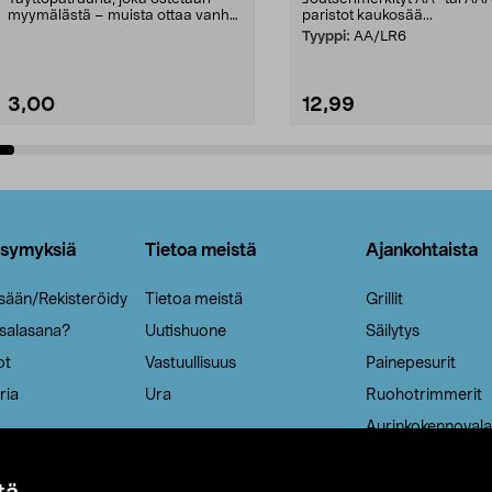
myymälästä – muista ottaa vanha
paristot kaukosää...
patruuna mukaasi m...
Tyyppi:
AA/LR6
3,00
12,99
Lisää ostoskoriin
Lisää ostoskoriin
ysymyksiä
Tietoa meistä
Ajankohtaista
isään/Rekisteröidy
Tietoa meistä
Grillit
 salasana?
Uutishuone
Säilytys
ot
Vastuullisuus
Painepesurit
ria
Ura
Ruohotrimmerit
Aurinkokennovala