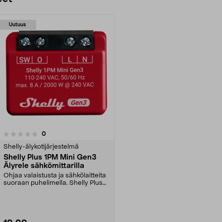
Uutuus
arvostelut
0
Shelly-älykotijärjestelmä
Shelly Plus 1PM Mini Gen3
Älyrele sähkömittarilla
Ohjaa valaistusta ja sähkölaitteita
suoraan puhelimella. Shelly Plus
1PM Mini Ge...