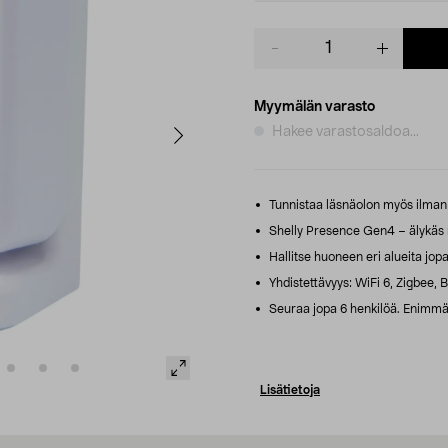
Product
quantity
Myymälän varasto
Hakee varastosaldoa...
Tunnistaa läsnäolon myös ilman l
Shelly Presence Gen4 – älykäs
Hallitse huoneen eri alueita jopa
Yhdistettävyys: WiFi 6, Zigbee, B
Seuraa jopa 6 henkilöä. Enimmäi
Lisätietoja