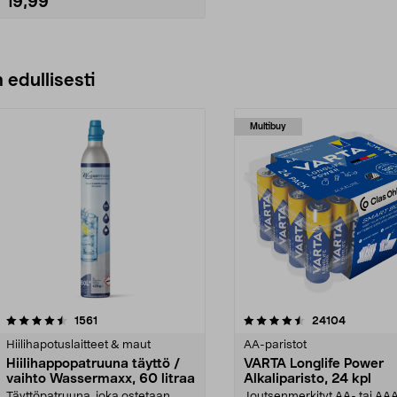
19,99
 edullisesti
Multibuy
4.5viidestä
arvostelut
4.5viidestä
arvostelut
1561
24104
tähdestä
Hiilihapotuslaitteet & maut
AA-paristot
Hiilihappopatruuna täyttö /
VARTA Longlife Power
vaihto Wassermaxx, 60 litraa
Alkaliparisto, 24 kpl
Täyttöpatruuna, joka ostetaan
Joutsenmerkityt AA- tai AA