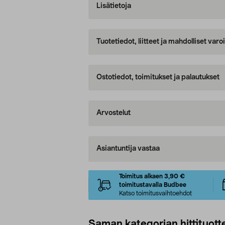
Lisätietoja
Tuotetiedot, liitteet ja mahdolliset var
Ostotiedot, toimitukset ja palautukset
Arvostelut
Asiantuntija vastaa
Toimitus alkaen 3,90 €
toimitustavalla Budbee
Katso toimitusvaihtoehdot
Saman kategorian hittituott