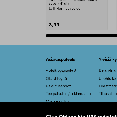
suosikki" siiv...
Laji:
Harmaa/beige
3,99
Lisää ostoskoriin
Alatunniste
Asiakaspalvelu
Yleisiä k
Yleisiä kysymyksiä
Kirjaudu s
Ota yhteyttä
Unohtuiko
Palautusehdot
Omat tied
Tee palautus / reklamaatio
Tilaushisto
Cookie policy
Toimitustavat
Saavutettavuus