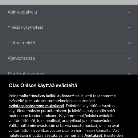
Alatunniste
Asiakaspalvelu
Yleisiä kysymyksiä
Tietoa meistä
Ajankohtaista
Muut yrityksemme
Clas Ohlson käyttää evästeitä
Etsi myymälä
Painamalla
”Hyväksy kaikki evästeet”
sallit, että tallennamme
evästeitä ja muuta seurantateknologiaa laitteellesi
SE
NO
FI
evästeselosteemme mukaisesti
. Evästeitä käytetään sivuston
käyttökokemuksen parantamiseen ja käytön analysointiin sekä
FI
SV
mainonnan kohdentamiseen. Käytämme neljänlaisia evästeitä:
välttämättömät, toiminnalliset, analyyttiset ja mainosevästeet.
Välttämättömiin evästeisiin ei tarvita suostumustasi, sillä ne ovat
välttämättömiä verkkosivuston sisällön toimimisen kannalta. Voit
halutessasi muuttaa asetuksiasi painamalla
Asetukset
. Evästeiden