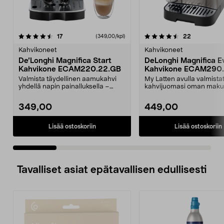
4.5 viidestä
arvostelut
arvostelut
17
22
(349,00/kpl)
0.0 viidestä
tähdestä
t
Kahvikoneet
Kahvikoneet
De’Longhi Magnifica Start
DeLonghi Magnifica E
Kahvikone ECAM220.22.GB
Kahvikone ECAM290.
Valmista täydellinen aamukahvi
My Latten avulla valmista
yhdellä napin painalluksella –
kahvijuomasi oman maku
kaksi kupillista t...
mukaan. DéLonghi Magnifi
349,00
449,00
Lisää ostoskoriin
Lisää ostoskoriin
Tavalliset asiat epätavallisen edullisesti