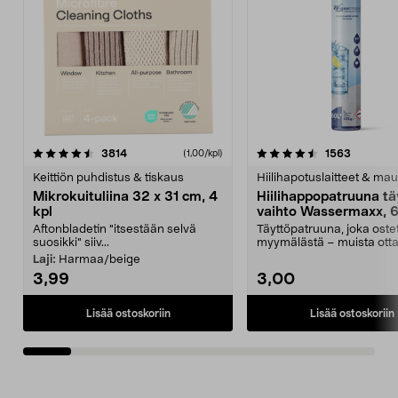
4.5viidestä
arvostelut
4.5viidestä
arvostelu
3814
1563
(1,00/kpl)
tähdestä
t
Keittiön puhdistus & tiskaus
Hiilihapotuslaitteet & mau
Mikrokuituliina 32 x 31 cm, 4
Hiilihappopatruuna tä
kpl
vaihto Wassermaxx, 6
Aftonbladetin "itsestään selvä
Täyttöpatruuna, joka ost
suosikki" siiv...
myymälästä – muista ott
patruuna mukaasi m...
Laji:
Harmaa/beige
3,99
3,00
Lisää ostoskoriin
Lisää ostoskoriin