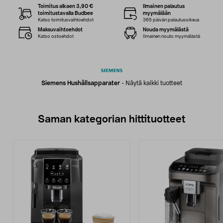
Toimitus alkaen 3,90 €
Ilmainen palautus
toimitustavalla Budbee
myymälään
Katso toimitusvaihtoehdot
365 päivän palautusoikeus
Maksuvaihtoehdot
Nouda myymälästä
Katso ostoehdot
Ilmainen nouto myymälästä
Siemens Hushållsapparater
-
Näytä kaikki tuotteet
Saman kategorian hittituotteet