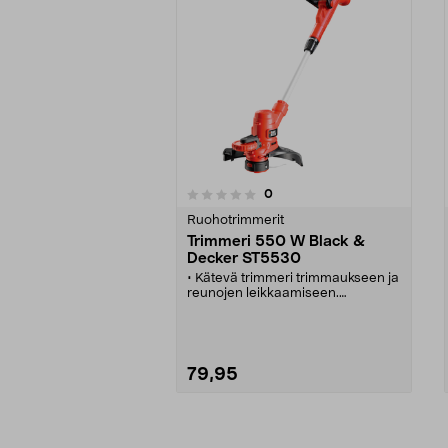
arvostelut
0
0 viidestä
0.0 viidestä
tähdestä
tähdestä
Ruohotrimmerit
Trimmeri 550 W Black &
Decker ST5530
• Kätevä trimmeri trimmaukseen ja
reunojen leikkaamiseen.
• Autoselect - vaihtaa moottorin
kierrosluvun automaattisesti
trimmauksen ja reunojen
leikkaamisen välillä, mikä lisää
hallittavuutta ja tarkkuutta.
79,95
• Reunaohjain takaa täydelliset
reunat.
• Teleskooppivarsi alumiinia.
• Automaattinen siimansyöttö.
Katso Vaihtoehdot