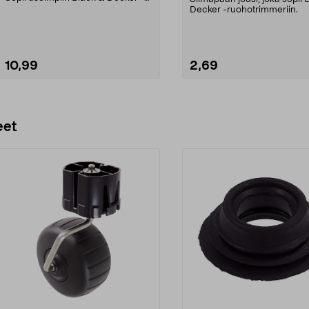
ruohotrimmerei...
Decker -ruohotrimmeriin.
10,99
2,69
Lisää ostoskoriin
Lisää ostoskoriin
eet