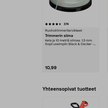
5viidestä
4.5viidestä
arvostelut
374
tähdestä
tähdestä
Ruohotrimmeritarvikkeet
Trimmerin siima
Kela ja 10 metriä siimaa. 1,5 mm.
Sopii useimpiin Black & Decker -
ruohotrimmerei...
10,99
Lisää ostoskoriin
Yhteensopivat tuotteet