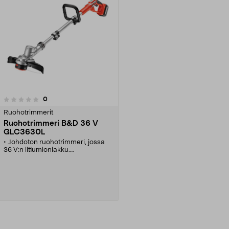
arvostelut
0
Ruohotrimmerit
Ruohotrimmeri B&D 36 V
GLC3630L
• Johdoton ruohotrimmeri, jossa
36 V:n litiumioniakku.
• Valittavana Eco- ja Turbo-tila.
• Automaattinen siimansyöttö.
• Teleskooppivarsi, jossa
käytännöllinen kahden käden
kahva.
• Helppo vaihtaa trimmauksesta
reunojen leikkaamiseen.
Katso Vaihtoehdot