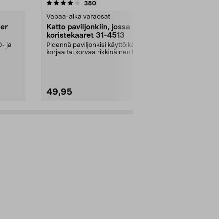
4.5 viidestä
arvostelut
4.5
380
1
tähdestä
tähdestä
Vapaa-aika varaosat
Vapaa-aika v
her
Katto paviljonkiin, jossa
Bosch Teräl
koristekaaret 31-4513
ruohotrimme
ART 26 LI
- ja
Pidennä paviljonkisi käyttöikää –
Bosch-ruohot
korjaa tai korvaa rikkinäinen katto.
LI ja ART 26 LI
Puutarhap...
trimmerin teri.
49,95
14,90