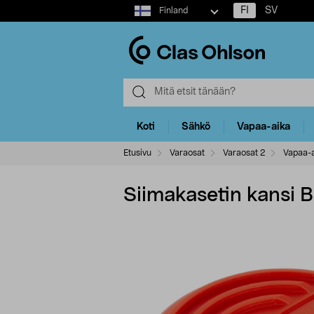
Select
FI
SV
Finland
market
Koti
Sähkö
Vapaa-aika
Etusivu
Varaosat
Varaosat 2
Vapaa-a
Siimakasetin kansi