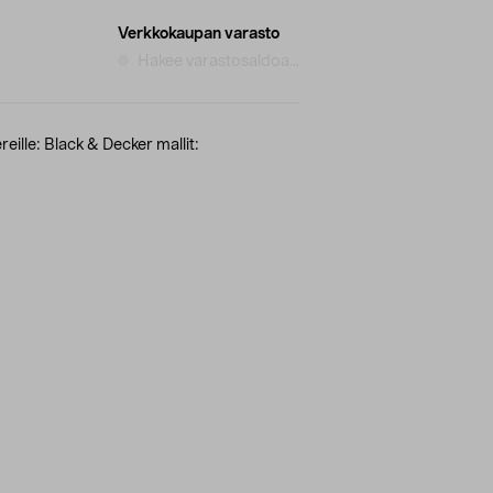
Verkkokaupan varasto
Hakee varastosaldoa...
eille: Black & Decker mallit: