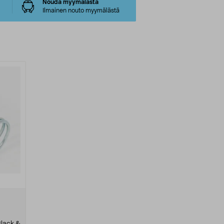
Nouda myymälästä
Ilmainen nouto myymälästä
Black &