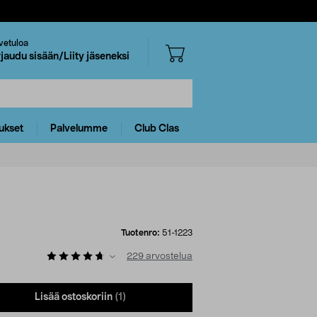
vetuloa
rjaudu sisään/Liity jäseneksi
ukset
Palvelumme
Club Clas
Tuotenro:
51-1223
229
arvostelua
Lisää ostoskoriin
(1)