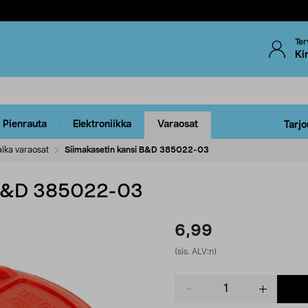
Ter
Ki
Pienrauta
Elektroniikka
Varaosat
Tarjo
ika varaosat
Siimakasetin kansi B&D 385022-03
 B&D 385022-03
6,99
(sis. ALV:n)
Product
quantity