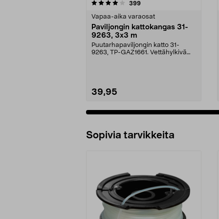
0 viidestä
5.0 viidestä
arvostelut
399
tähdestä
tähdestä
Vapaa-aika varaosat
Paviljongin kattokangas 31-
9263, 3x3 m
Puutarhapaviljongin katto 31-
9263, TP-GAZ1661. Vettähylkivä
polyesteriä. Huom! ...
39,95
Sopivia tarvikkeita