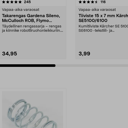
4.5 viidestä
arvostelut
4.0 viidestä
arvostelut
245
116
tähdestä
Vapaa-aika varaosat
Vapaa-aika varaosat
Takarengas Gardena Sileno,
Tiiviste 15 x 7 mm Kärc
McCulloch ROB, Flymo
SE5100/6100
Easilife
Täydellinen rengassarja – rengas
Kumitiiviste Kärcher SE 5100
ja kiinnike robottiruohonleikkuriin.
SE6100 -tekstiili- ja
Takapyörä ...
mattopesureihin.
34,95
3,99