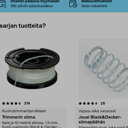
Ilmainen palautus myymälään
Maksuvaihtoehdot
365 päivän palautusoikeus
Katso ostoehdot
sarjan tuotteita?
4.5viidestä
arvostelut
arvostelut
374
26
tähdestä
Ruohotrimmeritarvikkeet
Vapaa-aika varaosat
Trimmerin siima
Jousi Black&Decker-
siimapäähän
Kela ja 10 metriä siimaa. 1,5 mm.
Sopii useimpiin Black & Decker -
Siimapään jousi, joka sopii 