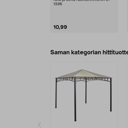
1338.
10,99
Lisää ostoskoriin
Saman kategorian hittituott