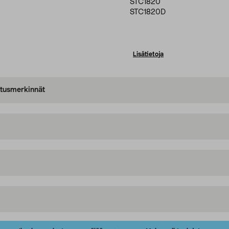
STC1820
STC1820D
Lisätietoja
oitusmerkinnät