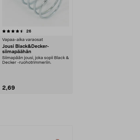
arvostelut
26
Vapaa-aika varaosat
Jousi Black&Decker-
siimapäähän
Siimapään jousi, joka sopii Black &
Decker -ruohotrimmeriin.
2,69
Lisää ostoskoriin