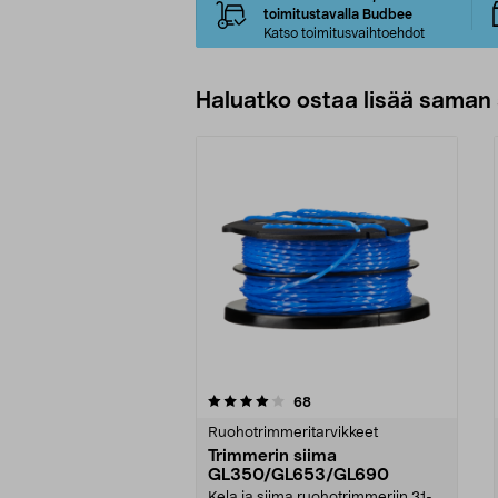
toimitustavalla Budbee
Katso toimitusvaihtoehdot
Haluatko ostaa lisää saman 
0viidestä
4.5viidestä
arvostelut
68
tähdestä
tähdestä
Ruohotrimmeritarvikkeet
Trimmerin siima
GL350/GL653/GL690
Kela ja siima ruohotrimmeriin 31-