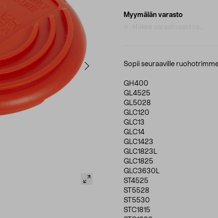
Myymälän varasto
Hakee varastosaldoa...
Sopii seuraaville ruohotrimmer
GH400
GL4525
GL5028
GLC120
GLC13
GLC14
GLC1423
GLC1823L
GLC1825
GLC3630L
ST4525
ST5528
ST5530
STC1815