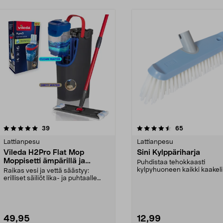
4.5 viidestä
arvostelut
4.5 viidestä
arvostelut
39
65
tähdestä
Lattianpesu
Lattianpesu
Vileda H2Pro Flat Mop
Sini Kylppäriharja
Moppisetti ämpärillä ja
Puhdistaa tehokkaasti
mopilla
kylpyhuoneen kaikki kaakeli
Raikas vesi ja vettä säästyy:
Sini-kylpyhuoneharja – ...
erilliset säiliöt lika- ja puhtaalle
vedelle. Vile...
49,95
12,99