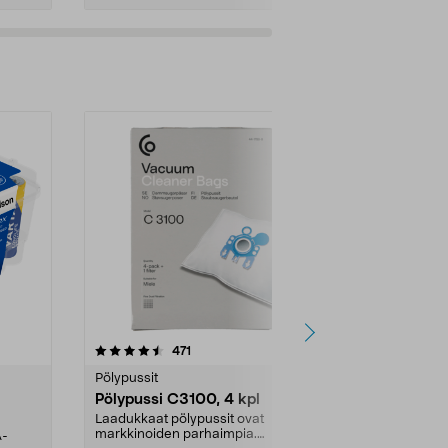
4.5viidestä
arvostelut
4.5
471
6
tähdestä
tähdestä
Pölypussit
Kierrätys & ro
Pölypussi C3100, 4 kpl
Roskapussi,
kahvat, 30 l
Laadukkaat pölypussit ovat
markkinoiden parhaimpia.
A-
Testivoittaja 