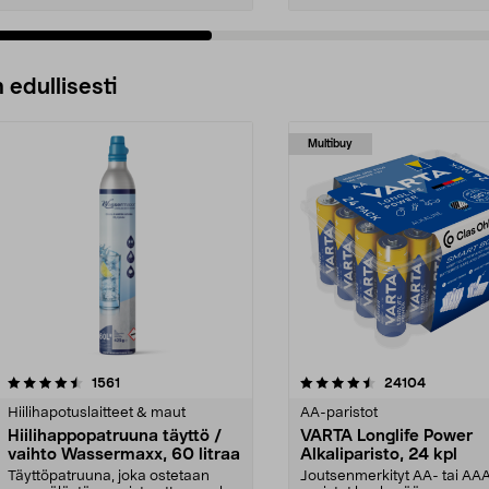
 edullisesti
Multibuy
4.5viidestä
arvostelut
4.5viidestä
arvostelut
1561
24104
tähdestä
Hiilihapotuslaitteet & maut
AA-paristot
Hiilihappopatruuna täyttö /
VARTA Longlife Power
vaihto Wassermaxx, 60 litraa
Alkaliparisto, 24 kpl
Täyttöpatruuna, joka ostetaan
Joutsenmerkityt AA- tai AA