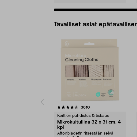
Tavalliset asiat epätavallisen
5viidestä
4.5viidestä
arvostelut
3810
tähdestä
tähdestä
Keittiön puhdistus & tiskaus
Mikrokuituliina 32 x 31 cm, 4
kpl
Aftonbladetin "itsestään selvä