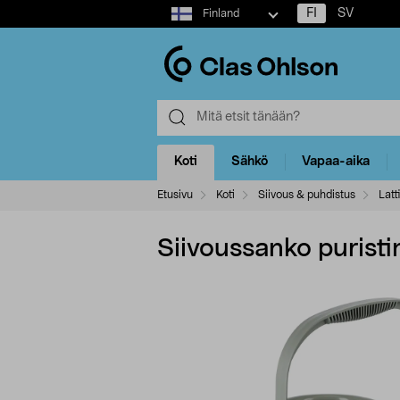
Select
FI
SV
Finland
market
Koti
Sähkö
Vapaa-aika
Etusivu
Koti
Siivous & puhdistus
Latt
Siivoussanko puristim