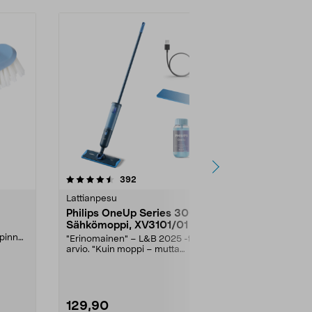
4.0 viidestä
arvostelut
4.0
392
9
tähdestä
tähdestä
Lattianpesu
Lattianpesu
Philips OneUp Series 3000
Vileda Turb
Sähkömoppi, XV3101/01
sanko ja pur
pinnat.
"Erinomainen" – L&B 2025 -testin
Imukykyinen m
arvio. "Kuin moppi – mutta
käytettävä pur
parempi.". Philips O...
Smart -moppi j
Klubihinta
29,95
129,90