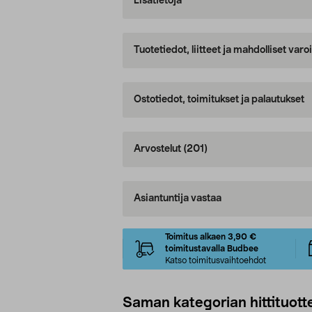
Lisätietoja
Tuotetiedot, liitteet ja mahdolliset var
Ostotiedot, toimitukset ja palautukset
Arvostelut
(201)
Asiantuntija vastaa
Toimitus alkaen 3,90 €
toimitustavalla Budbee
Katso toimitusvaihtoehdot
Saman kategorian hittituott