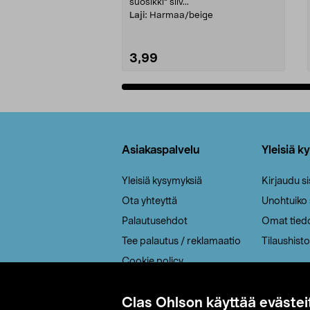
suosikki" siiv...
Laji:
Harmaa/beige
3,99
Lisää ostoskoriin
Alatunniste
Asiakaspalvelu
Yleisiä k
Yleisiä kysymyksiä
Kirjaudu s
Ota yhteyttä
Unohtuiko
Palautusehdot
Omat tied
Tee palautus / reklamaatio
Tilaushisto
Cookie policy
Toimitustavat
Clas Ohlson käyttää evästei
Saavutettavuus