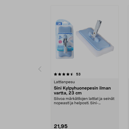
5 viidestä
5.0 viidestä
arvostelut
53
tähdestä
tähdestä
Lattianpesu
Sini Kylpyhuonepesin ilman
vartta, 23 cm
Siivoa märkätilojen lattiat ja seinät
nopeasti ja helposti. Sini-
kylpyhuonepesin...
21,95