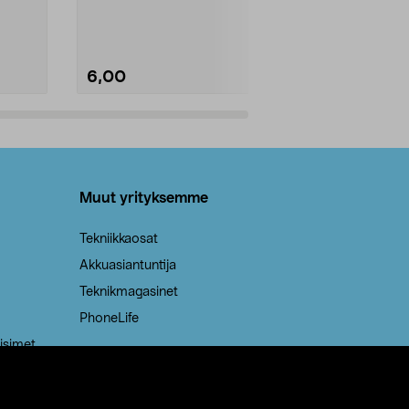
Kestävä, jopa 50 % suurempi ...
roskapussi u
Roskapussi, jo
6,00
2,00
Lisää ostoskoriin
Lisää
Muut yrityksemme
Tekniikkaosat
Akkuasiantuntija
Teknikmagasinet
PhoneLife
isimet