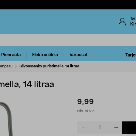
Ter
Ki
Pienrauta
Elektroniikka
Varaosat
Tarjo
ianpesu
Siivoussanko puristimella, 14 litraa
ella, 14 litraa
9,99
(sis. ALV:n)
Product
quantity