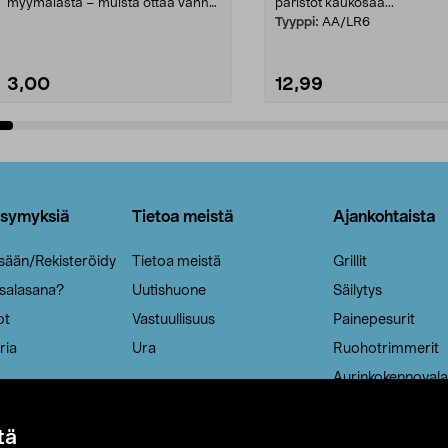
myymälästä – muista ottaa vanha
paristot kaukosää...
patruuna mukaasi m...
Tyyppi:
AA/LR6
3,00
12,99
Lisää ostoskoriin
Lisää ostoskoriin
ysymyksiä
Tietoa meistä
Ajankohtaista
isään/Rekisteröidy
Tietoa meistä
Grillit
 salasana?
Uutishuone
Säilytys
ot
Vastuullisuus
Painepesurit
ria
Ura
Ruohotrimmerit
Aurinkokennovala
tä