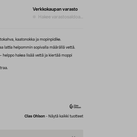
Verkkokaupan varasto
Hakee varastosaldoa...
tokahva, kaatonokka ja mopinpidike.
a lattia helpommin sopivalla määrällä vettä.
helppo hakea lisää vettä ja kiertää moppi
traa.
Clas Ohlson
-
Näytä kaikki tuotteet