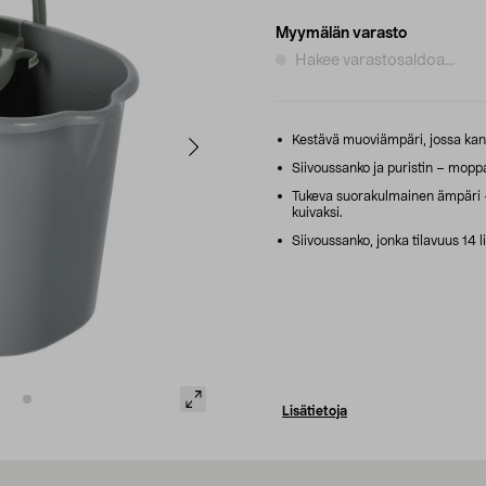
Myymälän varasto
Hakee varastosaldoa...
Kestävä muoviämpäri, jossa kan
Siivoussanko ja puristin – moppa
Tukeva suorakulmainen ämpäri – 
kuivaksi.
Siivoussanko, jonka tilavuus 14 li
Lisätietoja