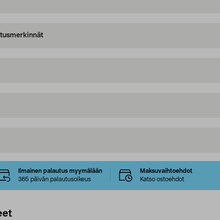
oitusmerkinnät
Ilmainen palautus myymälään
Maksuvaihtoehdot
365 päivän palautusoikeus
Katso ostoehdot
eet