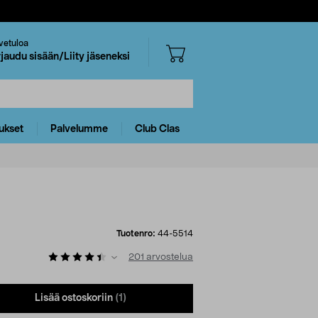
vetuloa
rjaudu sisään/Liity jäseneksi
ukset
Palvelumme
Club Clas
Tuotenro:
44-5514
201
arvostelua
Lisää ostoskoriin
(1)