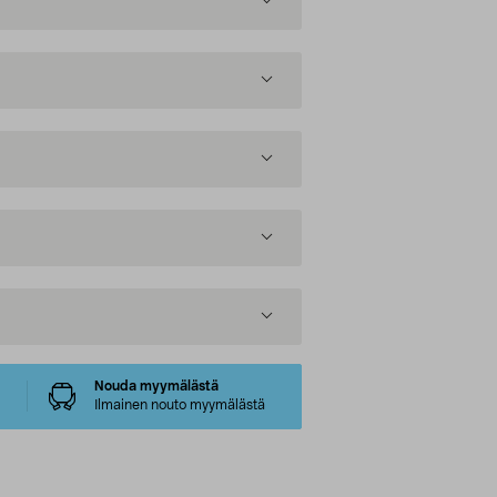
Nouda myymälästä
Ilmainen nouto myymälästä